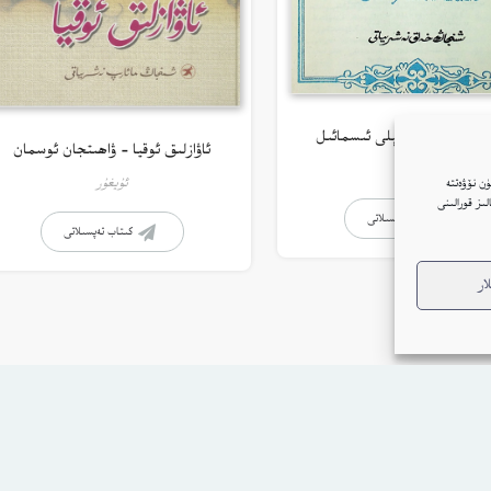
ل نەزمىلىرى – ئېلى ئىسمائىل
ئاۋازلىق ئوقيا – ۋاھىتجان ئوسمان
ئۇيغۇر
ئۇيغۇر
ن نۆۋەتتە
ار(Cookie)نى ئىشلىتىمىز. بۇنىڭغا قۇشۇلغانلىقىڭىز بىزنىڭ توربېكەتتە Google ئانالىز قورالىنى
كىتاب تەپسىلاتى
كىتاب تەپسىلاتى
ار
بنىڭ كۈندىلىك خاتىرىسى
بېكەت ھەققىدە
پىلاندىكى كىتابلار
تەلەي ساندۇقى
دو