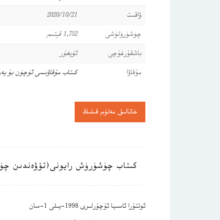
ۋاقىت
2020/10/21
چۈشۈرۈلۈشى
1,752 قېتىم
باشقۇرغۇچى
ئۇيغۇر
مۇقاۋا
كىتاب مۇقاۋىسى ئۈچۈن بۇ يە
خاتالىق مەلۇم قىلىڭ
كىتاب چۈشۈرۈش رايونى(تۆۋەندىن چۈ
ئوتتۇرا ئاسىيا ئۇچۇرلىرى 1998-يىلى 1-سان