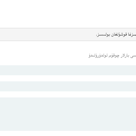
ىزغا قوشۇلغان بولىسىز.
ى بارلار چوقۇم تولدۇرۇلىدۇ