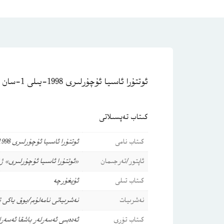
ئوتتۇرا ئاسىيا ئۇچۇرلىرى 1998-يىلى 1-سان
كىتاب تەپسىلاتى
كىتاب نامى
ئوتتۇرا ئاسىيا ئۇچۇرلىرى 1998-يىلى 1-سان
ئاپتور/تەرجىمان
«ئوتتۇرا ئاسىيا ئۇچۇرلىرى» ژ
كىتاب تىلى
ئۇيغۇرچە
نەشرىيات
نەشرىياتى نامەلۇم/يوق ياكى 
كىتاب تۈرى
ئەدەبىي ئەسەرلەر
باشقا ئەسەرل