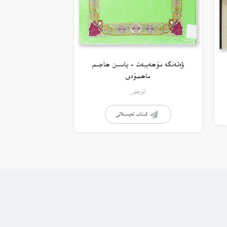
ۋەتەنگە مۇھەببەت – ياسىن ھاجىم
ماھمۇدى
ئۇيغۇر
كىتاب تەپسىلاتى
ستانە ئۇلىنىشلار
راي سىناش
سۆز قالدۇرۇش دەپتىرى