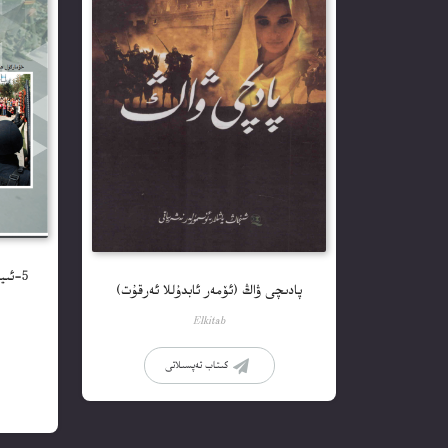
5-ئىي
پادىچى ۋاڭ (ئۆمەر ئابدۇللا ئەرقۇت)
Elkitab
كىتاب تەپسىلاتى