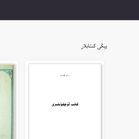
يېڭى كىتابلار