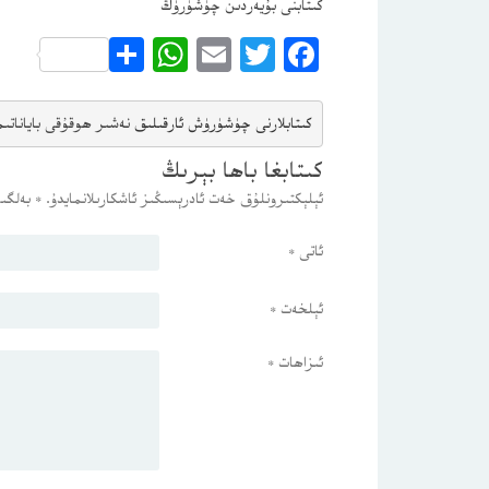
كىتابنى بۇيەردىن چۈشۈرۈڭ
WhatsApp
Share
Email
Twitter
Facebook
كىتابلارنى چۈشۈرۈش ئارقىلىق 
نەشىر ھوقۇقى باياناتى
م
كىتابغا باھا بېرىڭ
ئېلېكتىرونلۇق خەت ئادرېسىڭىز ئاشكارىلانمايدۇ.
*
بەلگىس
ئاتى
*
ئېلخەت
*
ئىزاھات
*