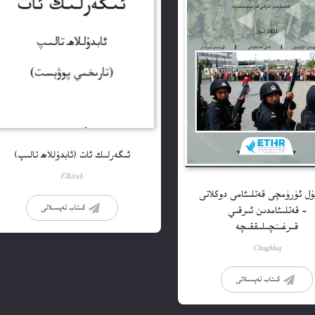
ئىگەرلىك ئات (ئابدۇللاھ تالىپ)
Elkitab
ۇل ئۈرۈمچى قەتلىئامى دوكلاتى
كىتاب تەپسىلاتى
– قەتلىئامدىن ئىرقىي
قىرغىنچىلىققىچە
Choghluq
كىتاب تەپسىلاتى