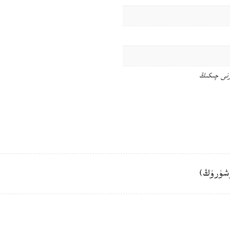
رنى چىكىڭ
شۈرۈڭ)