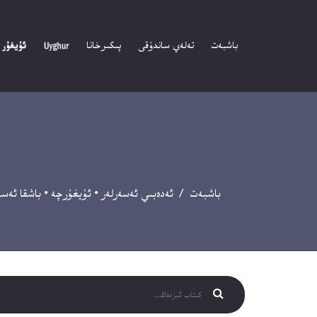
باشبەت
تەلەي ساندۇقى
پىكىرخانا
باشبەت
/
ئەدەبىي ئەسەرلەر
•
ئۇيغۇرچە
•
باشقا ئەسە