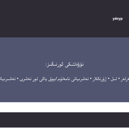
نۆۋەتتىكى ئورنىڭىز:
رلەر
•
تىل
•
ژۇرناللار
•
نەشرىياتى نامەلۇم/يوق ياكى تور نەشرى
•
نەشىرىياتل