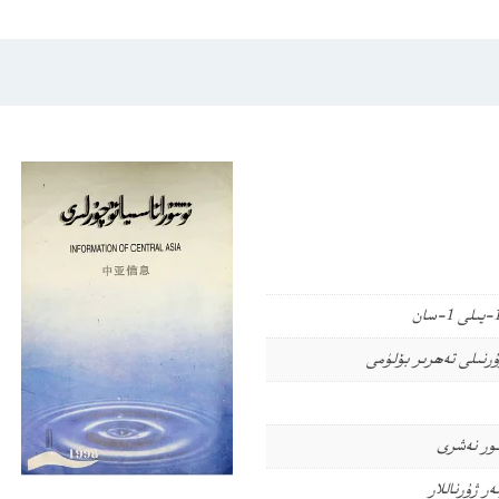
ۇرنىلى تەھرىر بۆلۈمى
تور نەشرى
ەر
ژۇرناللار