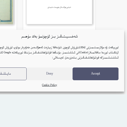
قەلب ئۇچقۇنلىرى – غۇلام ئوسمان
قۇمۇ
شەخسىيىتىڭىز بىز ئۈچۈنمۇ بەك مۇھىم
زۇلپىقار
توربېكەت ۋە مۇلازىمىتىمىزنى ئەلالاشتۇرۇش ئۈچۈن شۇنداقلا زىيارەت ئەھۋالىدىن خەۋەردار بولۇپ تۇرۇش ئۈچۈ
ئۇيغۇر
ئېلكىتاب تورىدا ساقلانمىل
ئىشلىتىشىمىزگە قوشۇلغانلىقىڭىزنى بىلدۈرىدۇ. تەپسىلاتى:
كىتاب تەپسىلاتى
Accept
Deny
مايىللىقل
Cookie Policy
Embed Link
ئاۋات كىتابلار
ئېلكىتاب يوللاڭ
ئېلكىتا