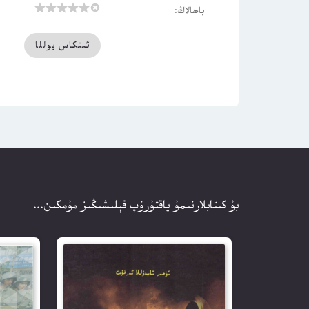
باھالاڭ:
بۇ كىتابلارنىمۇ ياقتۇرۇپ قېلىشىڭىز مۇمكىن...