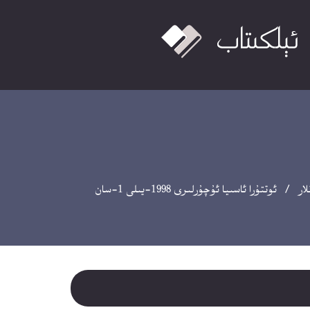
ار
/ ئوتتۇرا ئاسىيا ئۇچۇرلىرى 1998-يىلى 1-سان