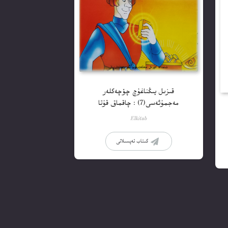
قىزىل يىڭناغۇچ چۆچەكلەر
مەجمۇئەسى(7) : چاقماق قۇتا
Elkitab
كىتاب تەپسىلاتى