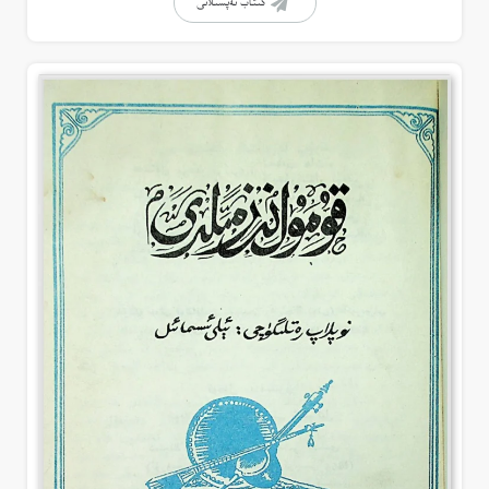
كىتاب تەپسىلاتى