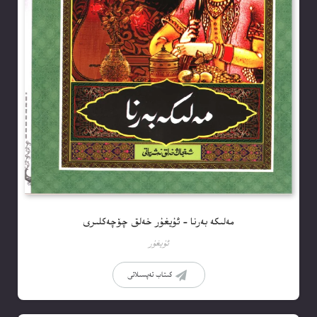
مەلىكە بەرنا – ئۇيغۇر خەلق چۆچەكلىرى
ئۇيغۇر
كىتاب تەپسىلاتى