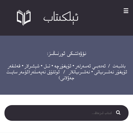
☰
نۆۋەتتىكى ئورنىڭىز:
باشبەت
/
ئەدەبىي ئەسەرلەر
•
ئۇيغۇرچە
•
تىل
•
شېئىرلار
•
قەشقەر
ئۇيغۇر نەشىرىياتى
•
نەشىرىياتلار
/ ئوتلۇق نەپەسلەر(ئۆمەر سايىت
جەۋلانى)