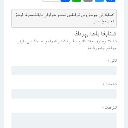
كىتابلارنى چۈشۈرۈش ئارقىلىق 
نەشىر ھوقۇقى باياناتى
مىزغا قوشۇ
لغان بولىسىز.
كىتابغا باھا بېرىڭ
ئېلېكتىرونلۇق خەت ئادرېسىڭىز ئاشكارىلانمايدۇ.
*
بەلگىسى بارلار
چوقۇم تولدۇرۇلىدۇ
ئاتى
*
ئېلخەت
*
ئىزاھات
*