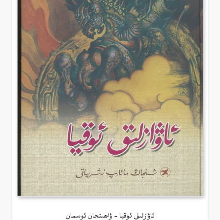
ئاۋازلىق ئوقيا – ۋاھىتجان ئوسمان