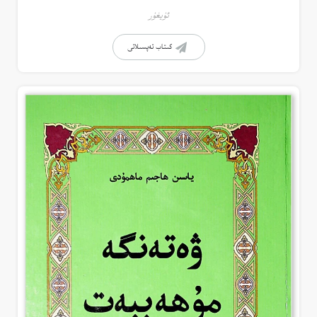
ئۇيغۇر
كىتاب تەپسىلاتى