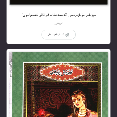
مېۋىلەر مۇنازىرىسى (ئەھمەدشاھ قاراقاش ئەسەرلىرى)
ئۇيغۇر
كىتاب تەپسىلاتى