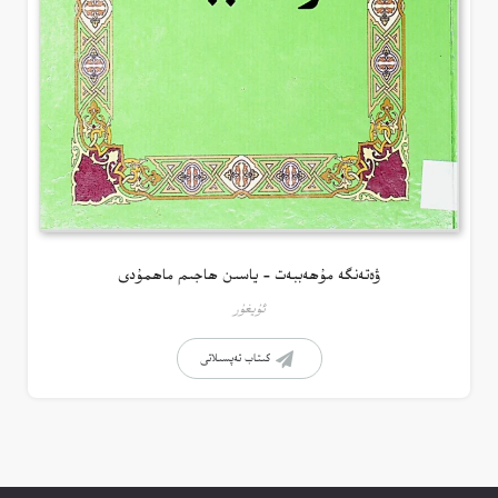
ۋەتەنگە مۇھەببەت – ياسىن ھاجىم ماھمۇدى
ئۇيغۇر
كىتاب تەپسىلاتى