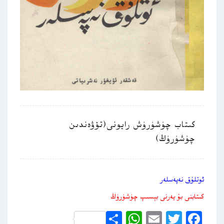
كىتاب چۈشۈرۈش رايونى(تۆۋەندىن
چۈشۈرۈڭ)
ئوتلۇق نەپەسلەر
كىتابنى بۇ يەرنى بېسىپ چۈشۈرۈڭ
WhatsApp
Share
Email
Twitter
Facebook