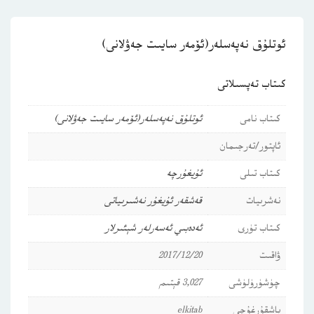
ئوتلۇق نەپەسلەر(ئۆمەر سايىت جەۋلانى)
كىتاب تەپسىلاتى
كىتاب نامى
ئوتلۇق نەپەسلەر(ئۆمەر سايىت جەۋلانى)
ئاپتور/تەرجىمان
كىتاب تىلى
ئۇيغۇرچە
نەشرىيات
قەشقەر ئۇيغۇر نەشىرىياتى
كىتاب تۈرى
ئەدەبىي ئەسەرلەر
شېئىرلار
ۋاقىت
2017/12/20
چۈشۈرۈلۈشى
3,027 قېتىم
باشقۇرغۇچى
elkitab