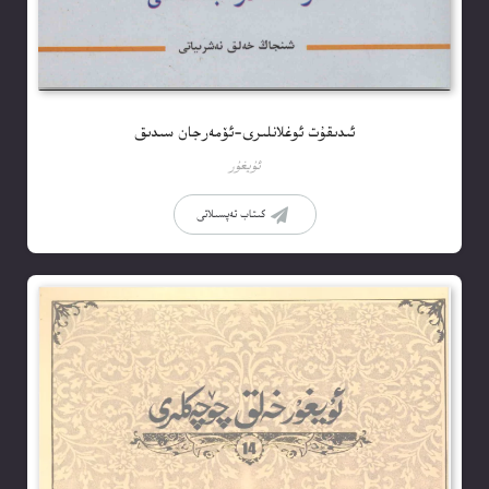
ئىدىقۇت ئوغلانلىرى-ئۆمەرجان سىدىق
ئۇيغۇر
كىتاب تەپسىلاتى