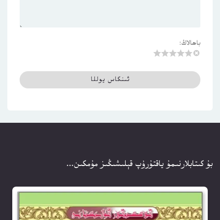
باھالاڭ:
بۇ كىتابلارنىمۇ ياقتۇرۇپ قېلىشىڭىز مۇمكىن...