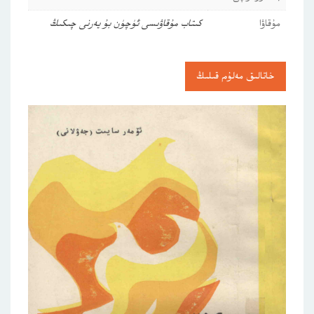
مۇقاۋا
كىتاب مۇقاۋىسى ئۈچۈن بۇ يەرنى چىكىڭ
خاتالىق مەلۇم قىلىڭ