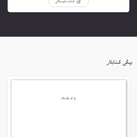
كىتاب تەپسىلاتى
يېڭى كىتابلار