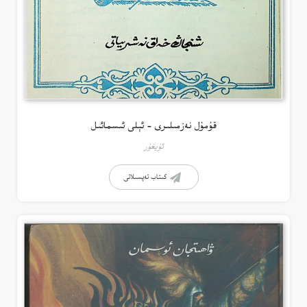
قۇمۇل نەزمىلىرى – ئېلى ئىسمائىل
ئۇيغۇر
كىتاب تەپسىلاتى