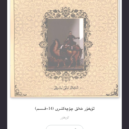
ئۇيغۇر خەلق چۆچەكلىرى (14-قىسىم)
ئۇيغۇر