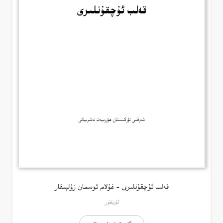
قەلب ئۇچقۇنلىرى – غۇلام ئوسمان زۇلپىقار
ئۇيغۇر