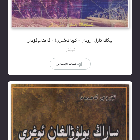
يېگانە ئارال (رومان – كونا نەشىرى) – ئەختەم ئۆمەر
ئۇيغۇر
كىتاب تەپسىلاتى