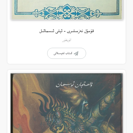
قۇمۇل نەزمىلىرى – ئېلى ئىسمائىل
ئۇيغۇر
كىتاب تەپسىلاتى