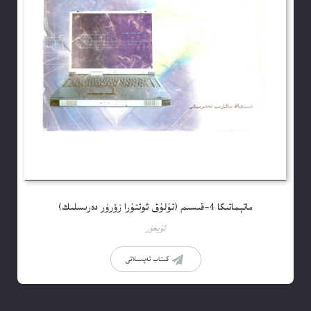
ماتېماتىكا 4-قىسىم (تۇلۇق ئوتتۇرا زۆرۈر دەرىسلىك)
ئۇيغۇر
كىتاب تەپسىلاتى