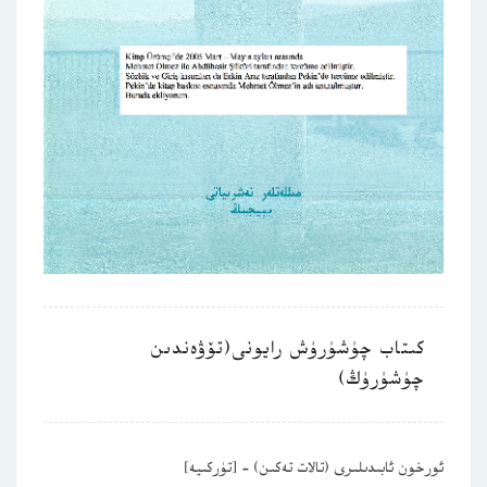
كىتاب چۈشۈرۈش رايونى(تۆۋەندىن
چۈشۈرۈڭ)
ئورخون ئابىدىلىرى (تالات تەكىن) – [تۈركىيە]