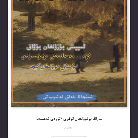
ساراڭ بولۇۋالغان ئوغرى (تۇردى ئەھمەد)
Elkitab