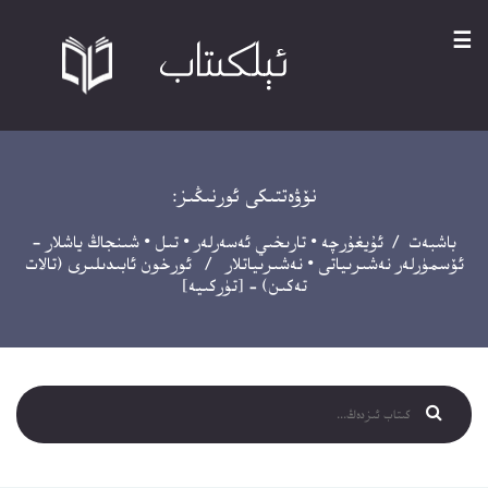
☰
نۆۋەتتىكى ئورنىڭىز:
باشبەت
/
ئۇيغۇرچە
•
تارىخىي ئەسەرلەر
•
تىل
•
شىنجاڭ ياشلار -
ئۆسمۈرلەر نەشىرىياتى
•
نەشىرىياتلار
/ ئورخون ئابىدىلىرى (تالات
تەكىن) – [تۈركىيە]