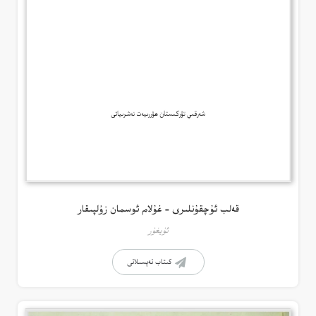
قەلب ئۇچقۇنلىرى – غۇلام ئوسمان زۇلپىقار
ئۇيغۇر
كىتاب تەپسىلاتى