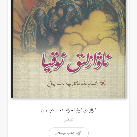
ئاۋازلىق ئوقيا – ۋاھىتجان ئوسمان
ئۇيغۇر
كىتاب تەپسىلاتى