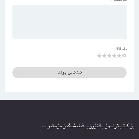
ئىزاھات
*
باھالاڭ:
بۇ كىتابلارنىمۇ ياقتۇرۇپ قېلىشىڭىز مۇمكىن...