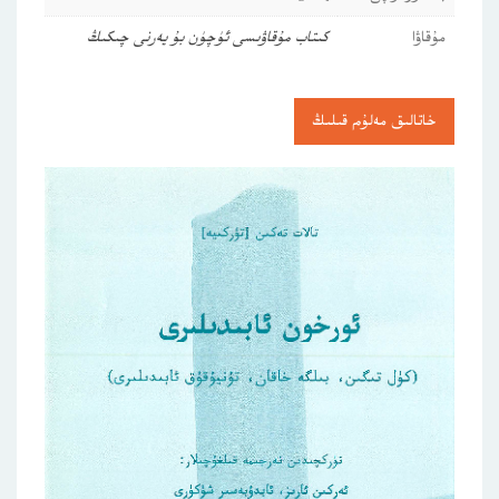
مۇقاۋا
كىتاب مۇقاۋىسى ئۈچۈن بۇ يەرنى چىكىڭ
خاتالىق مەلۇم قىلىڭ