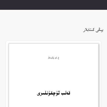
يېڭى كىتابلار