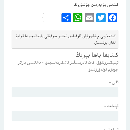
كىتابنى بۇ يەردىن چۈشۈرۈڭ
WhatsApp
Share
Email
Twitter
Facebook
كىتابلارنى چۈشۈرۈش ئارقىلىق 
نەشىر ھوقۇقى باياناتى
مىزغا قوشۇ
لغان بولىسىز.
كىتابغا باھا بېرىڭ
ئېلېكتىرونلۇق خەت ئادرېسىڭىز ئاشكارىلانمايدۇ.
*
بەلگىسى بارلار
چوقۇم تولدۇرۇلىدۇ
ئاتى
*
ئېلخەت
*