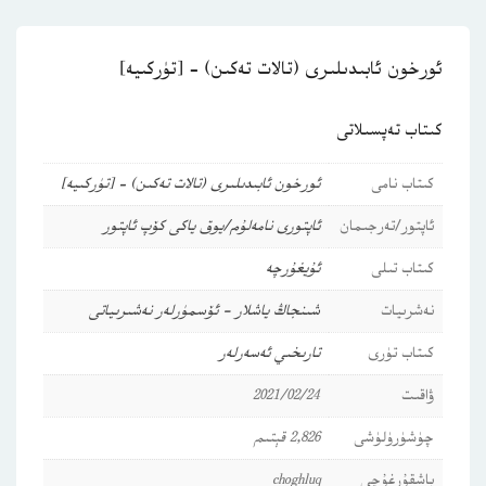
ئورخون ئابىدىلىرى (تالات تەكىن) – [تۈركىيە]
كىتاب تەپسىلاتى
كىتاب نامى
ئورخون ئابىدىلىرى (تالات تەكىن) – [تۈركىيە]
ئاپتور/تەرجىمان
ئاپتورى نامەلۇم/يوق ياكى كۆپ ئاپتور
كىتاب تىلى
ئۇيغۇرچە
نەشرىيات
شىنجاڭ ياشلار - ئۆسمۈرلەر نەشىرىياتى
كىتاب تۈرى
تارىخىي ئەسەرلەر
ۋاقىت
2021/02/24
چۈشۈرۈلۈشى
2,826 قېتىم
باشقۇرغۇچى
choghluq