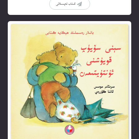
كىتاب تەپسىلاتى