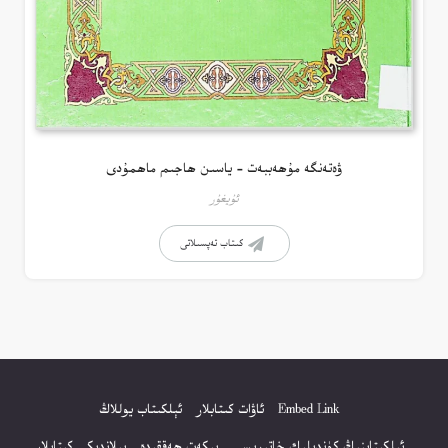
ۋەتەنگە مۇھەببەت – ياسىن ھاجىم ماھمۇدى
ئۇيغۇر
كىتاب تەپسىلاتى
Embed Link
ئاۋات كىتابلار
ئېلكىتاب يوللاڭ
ئېلكىتابنىڭ كۈندىلىك خاتىرىسى
بېكەت ھەققىدە
پىلاندىكى كىتابلار