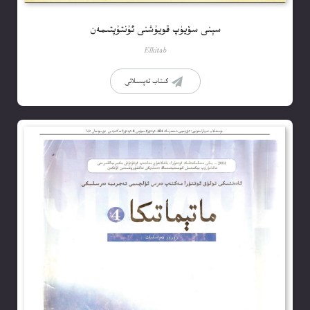
سېنى سۆيۈپ قويۇشنى ئۇنتۇپتىمەن
Elkitab
كىتاب تەپسىلاتى