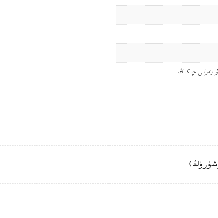
ۇ يەرنى چىكىڭ
شۈرۈڭ)