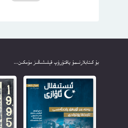
بۇ كىتابلارنىمۇ ياقتۇرۇپ قېلىشىڭىز مۇمكىن...