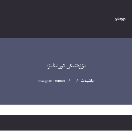
نۆۋەتتىكى ئورنىڭىز:
باشبەت
/ / nuzugum-roman