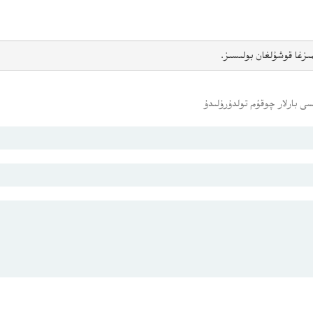
ىزغا قوشۇلغان بولىسىز.
ى بارلار چوقۇم تولدۇرۇلىدۇ