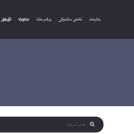
باشبەت
تەلەي ساندۇقى
پىكىرخانا