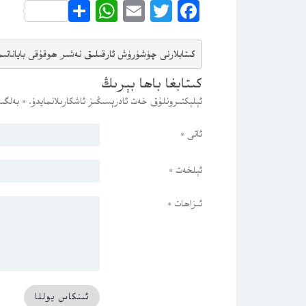
WhatsApp
Share
Email
Twitter
Facebook
كىتابلارنى چۈشۈرۈش ئارقىلىق 
نەشىر ھوقۇقى باياناتى
م
كىتابغا باھا بېرىڭ
ئېلېكتىرونلۇق خەت ئادرېسىڭىز ئاشكارىلانمايدۇ.
*
بەلگىس
ئاتى
*
ئېلخەت
*
ئىزاھات
*