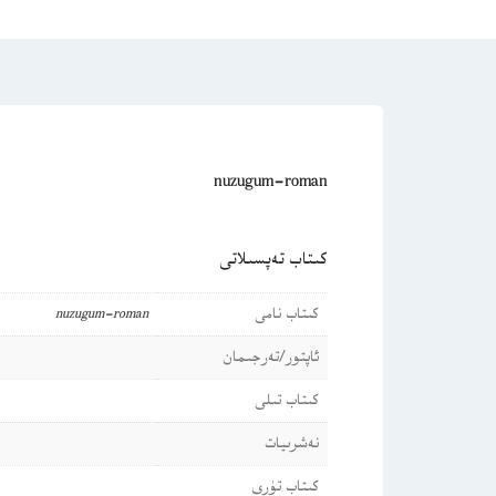
nuzugum-roman
كىتاب تەپسىلاتى
كىتاب نامى
nuzugum-roman
ئاپتور/تەرجىمان
كىتاب تىلى
نەشرىيات
كىتاب تۈرى