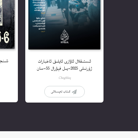
ئىستىقلال ئاۋازى ئايلىق ئاخبارات
ژۇرنىلى 2025-يىل فېۋرال 55-سان
Choghluq
كىتاب تەپسىلاتى