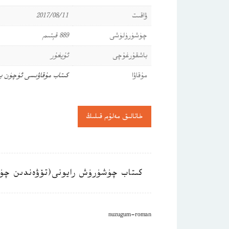
ۋاقىت
2017/08/11
چۈشۈرۈلۈشى
889 قېتىم
باشقۇرغۇچى
ئۇيغۇر
مۇقاۋا
كىتاب مۇقاۋىسى ئۈچۈن ب
خاتالىق مەلۇم قىلىڭ
كىتاب چۈشۈرۈش رايونى(تۆۋەندىن چۈ
nuzugum-roman