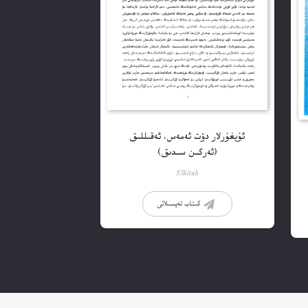
ئۇيغۇرلار دۆت ئەمەس، ئەقىللىق
(ئەركىن سىدىق)
Elkitab
كىتاب تەپسىلاتى