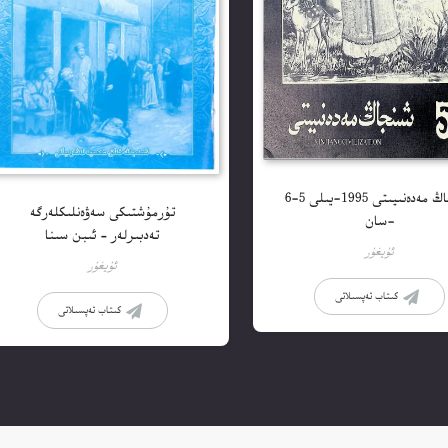
شىنجاڭ مەدەنىيىتى 1995-يىلى 5-6
تۇرمۇشتىكى سەۋەنلىكلەرگە
-سان
تەدبىرلەر – ئىبن سىنا
ئۇيغۇر
ئۇيغۇر
كىتاب تەپسىلاتى
كىتاب تەپسىلاتى