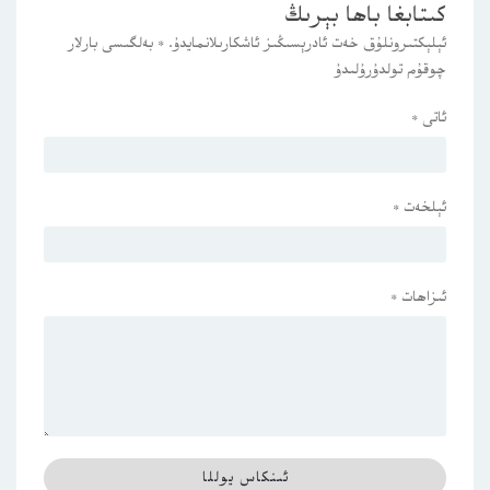
كىتابغا باھا بېرىڭ
ئېلېكتىرونلۇق خەت ئادرېسىڭىز ئاشكارىلانمايدۇ.
*
بەلگىسى بارلار
چوقۇم تولدۇرۇلىدۇ
ئاتى
*
ئېلخەت
*
ئىزاھات
*