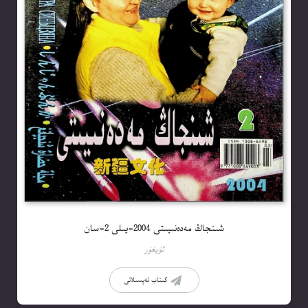
شىنجاڭ مەدەنىيىتى 2004-يىلى 2-سان
ئۇيغۇر
كىتاب تەپسىلاتى