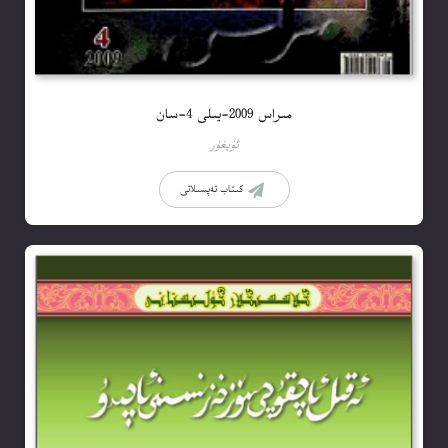
مىراس 2009-يىلى 4-سان
ئۇيغۇر
كىتاب تەپسىلاتى