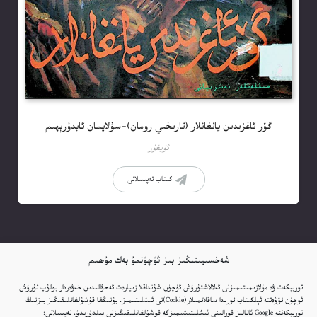
گۆر ئاغزىدىن يانغانلار (تارىخىي رومان)-سۇلايمان ئابدۇرېھىم
ئۇيغۇر
كىتاب تەپسىلاتى
شەخسىيىتىڭىز بىز ئۈچۈنمۇ بەك مۇھىم
توربېكەت ۋە مۇلازىمىتىمىزنى ئەلالاشتۇرۇش ئۈچۈن شۇنداقلا زىيارەت ئەھۋالىدىن خەۋەردار بولۇپ تۇرۇش
ئۈچۈن نۆۋەتتە ئېلكىتاب تورىدا ساقلانمىلار(Cookie)نى ئىشلىتىمىز. بۇنىڭغا قۇشۇلغانلىقىڭىز بىزنىڭ
توربېكەتتە Google ئانالىز قورالىنى ئىشلىتىشىمىزگە قوشۇلغانلىقىڭىزنى بىلدۈرىدۇ. تەپسىلاتى: