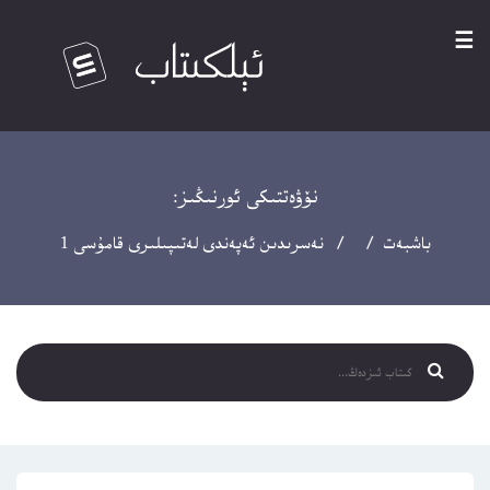
☰
نۆۋەتتىكى ئورنىڭىز:
باشبەت
/ / نەسرىدىن ئەپەندى لەتىپىلىرى قامۇسى 1