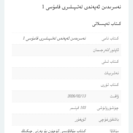
نەسرىدىن ئەپەندى لەتىپىلىرى قامۇسى 1
كىتاب تەپسىلاتى
كىتاب نامى
نەسرىدىن ئەپەندى لەتىپىلىرى قامۇسى 1
ئاپتور/تەرجىمان
كىتاب تىلى
نەشرىيات
كىتاب تۈرى
ۋاقىت
2026/02/13
چۈشۈرۈلۈشى
103 قېتىم
باشقۇرغۇچى
ئۇيغۇر
مۇقاۋا
كىتاب مۇقاۋىسى ئۈچۈن بۇ يەرنى چىكىڭ