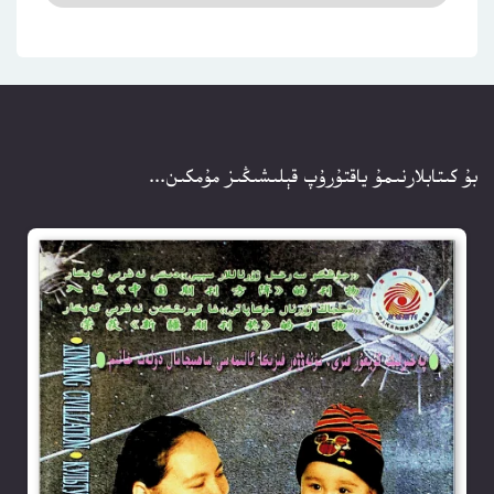
بۇ كىتابلارنىمۇ ياقتۇرۇپ قېلىشىڭىز مۇمكىن...