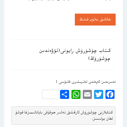
خاتالىق مەلۇم قىلىڭ
كىتاب چۈشۈرۈش رايونى(تۆۋەندىن
چۈشۈرۈڭ)
نەسرىدىن ئەپەندى لەتىپىلىرى قامۇسى 1
WhatsApp
Share
Email
Twitter
Facebook
كىتابلارنى چۈشۈرۈش ئارقىلىق 
نەشىر ھوقۇقى باياناتى
مىزغا قوشۇ
لغان بولىسىز.