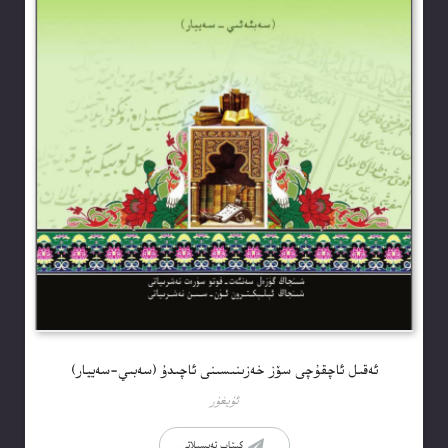
ئەقىل ئاچقۇچى سۆز خەزىنىسىنى ئاچىدۇ (سەبىي-سەييار)
ئۇيغۇر
كىتاب تەپسىلاتى