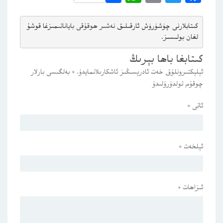
كىتابلارنى چۈشۈرۈش ئارقىلىق 
نەشىر ھوقۇقى باياناتى
مىزغا قوشۇ
لغان بولىسىز.
كىتابغا باھا بېرىڭ
ئېلېكتىرونلۇق خەت ئادرېسىڭىز ئاشكارىلانمايدۇ.
*
بەلگىسى بارلار
چوقۇم تولدۇرۇلىدۇ
ئاتى
*
ئېلخەت
*
ئىزاھات
*