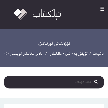
☰
نۆۋەتتىكى ئورنىڭىز:
باشبەت
/
ئۇيغۇرچە
•
تىل
•
ماقالىلەر
/ نادىر ماقالىلەر توپلىمى (5)