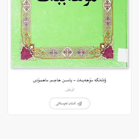
ۋەتەنگە مۇھەببەت – ياسىن ھاجىم ماھمۇدى
ئۇيغۇر
كىتاب تەپسىلاتى