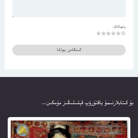
باھالاڭ:
بۇ كىتابلارنىمۇ ياقتۇرۇپ قېلىشىڭىز مۇمكىن...