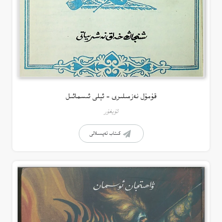
قۇمۇل نەزمىلىرى – ئېلى ئىسمائىل
ئۇيغۇر
كىتاب تەپسىلاتى