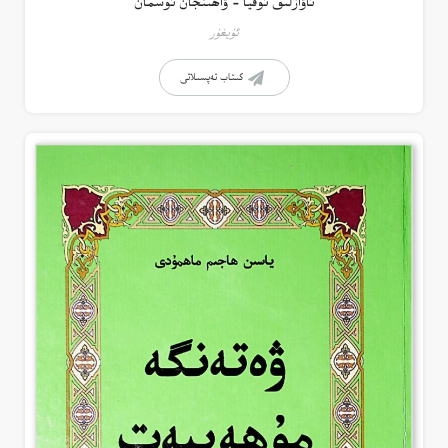
ئاۋازلىق ئوقيا – ۋاھىتجان ئوسمان
ئۇيغۇر
كىتاب تەپسىلاتى