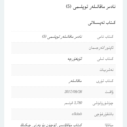
نادىر ماقالىلەر توپلىمى (5)
كىتاب تەپسىلاتى
كىتاب نامى
نادىر ماقالىلەر توپلىمى (5)
ئاپتور/تەرجىمان
كىتاب تىلى
ئۇيغۇرچە
نەشرىيات
كىتاب تۈرى
ماقالىلەر
ۋاقىت
2017/09/26
چۈشۈرۈلۈشى
3,780 قېتىم
باشقۇرغۇچى
elkitab
مۇقاۋا
كىتاب مۇقاۋىسى ئۈچۈن بۇ يەرنى چىكىڭ