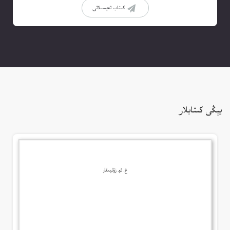
كىتاب تەپسىلاتى
يېڭى كىتابلار