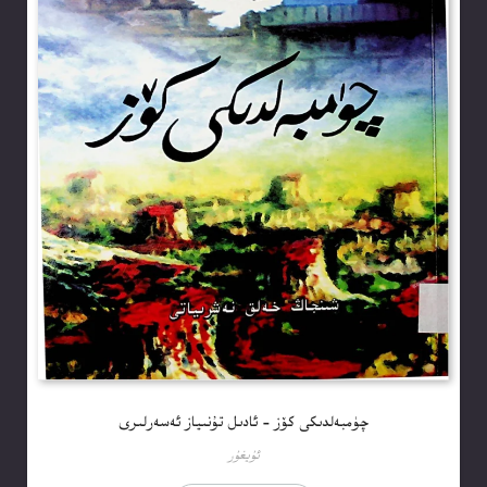
چۈمبەلدىكى كۆز – ئادىل تۇنىياز ئەسەرلىرى
ئۇيغۇر