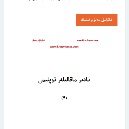
خاتالىق مەلۇم قىلىڭ