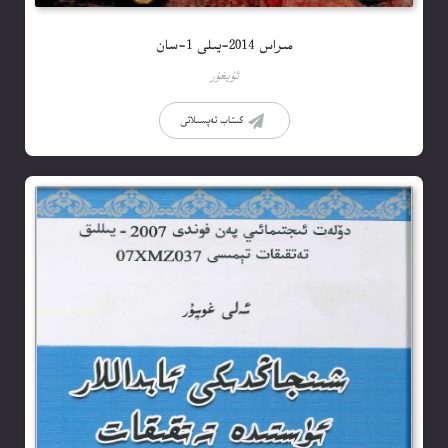
مىراس 2014-يىلى 1-سان
ئۇيغۇر
كىتاب تەپسىلاتى