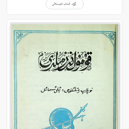
كىتاب تەپسىلاتى