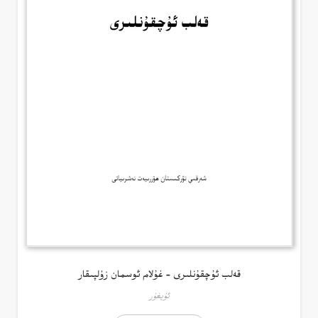
قەلب ئۇچقۇنلىرى – غۇلام ئوسمان زۇلپىقار
ئۇيغۇر