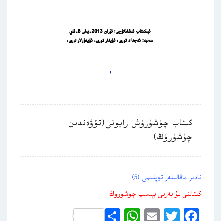
كىتاب چۈشۈرۈش رايونى(تۆۋەندىن
چۈشۈرۈڭ)
نادىر ماقالىلەر توپلىمى (5)
كىتابنى بۇ يەرنى بېسىپ چۈشۈرۈڭ
WhatsApp
Share
Email
Twitter
Facebook