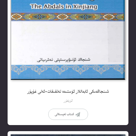
شىنجاڭدىكى ئابداللار ئۈستىدە تەتقىقات-ئەلى غۇپۇر
ئۇيغۇر
كىتاب تەپسىلاتى