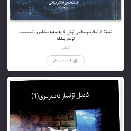
ئۇيغۇرلارنىڭ ئىپتىدائىي ئېڭى ۋە پەلسەپە بىخلىرى-ئابلىمىت
ئۆمەر بىلگە
ئۇيغۇر
كىتاب تەپسىلاتى