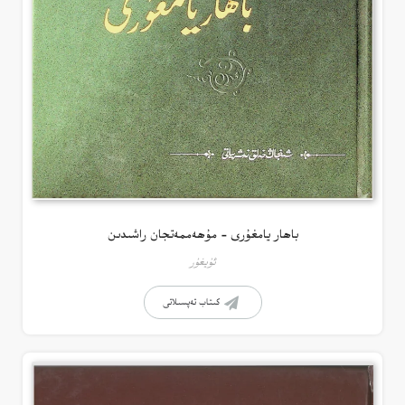
باھار يامغۇرى – مۇھەممەتجان راشىدىن
ئۇيغۇر
كىتاب تەپسىلاتى