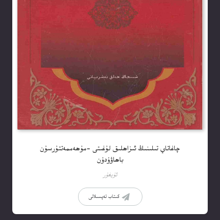
چاغاتاي تىلىنىڭ ئىزاھلىق لۇغىتى -مۇھەممەتتۇرسۇن
باھاۋۇدۇن
ئۇيغۇر
كىتاب تەپسىلاتى