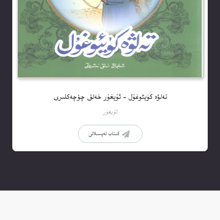
تەلۋە كۈيئوغۇل – ئۇيغۇر خەلق چۆچەكلىرى
ئۇيغۇر
كىتاب تەپسىلاتى