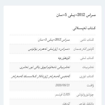
مىراس 2012-يىلى 5-سان
كىتاب تەپسىلاتى
كىتاب نامى
مىراس 2012-يىلى 5-سان
ئاپتور/تەرجىمان
«مىراس» ژۇرنىلى تەھرىر بۆلۈمى
كىتاب تىلى
ئۇيغۇرچە
نەشرىيات
نەشرىياتى نامەلۇم/يوق ياكى تور نەشرى
كىتاب تۈرى
ئەدەبىي ئەسەرلەر
ژۇرناللار
كىلاسسىك ئەسەرلەر
ۋاقىت
2020/09/21
چۈشۈرۈلۈشى
2,025 قېتىم
باشقۇرغۇچى
ئۇيغۇر