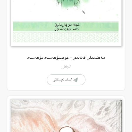
سەھنىدىكى قەلەندەر – غوجىمۇھەممەد مۇھەممەد
ئۇيغۇر
كىتاب تەپسىلاتى