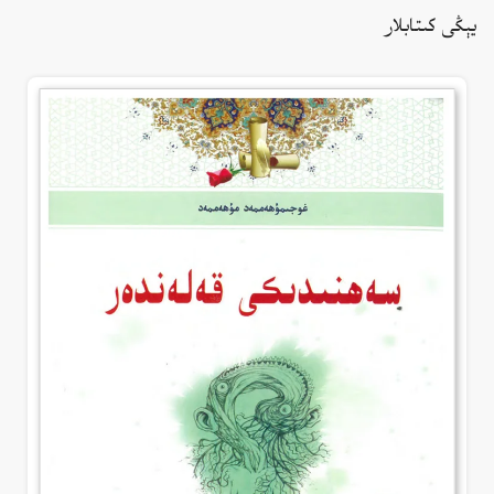
يېڭى كىتابلار