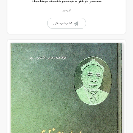
سەنسىز كۈنلەر – غوجىمۇھەممەد مۇھەممەد
ئۇيغۇر
كىتاب تەپسىلاتى