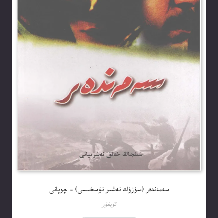
سەمەندەر (سۈزۈك نەشىر نۇسخىسى) – چوپانى
ئۇيغۇر