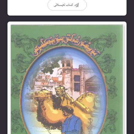
كىتاب تەپسىلاتى