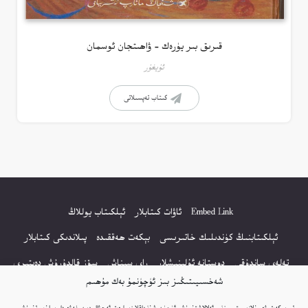
قىرىق بىر يۈرەك – ۋاھىتجان ئوسمان
ئۇيغۇر
كىتاب تەپسىلاتى
Embed Link
ئاۋات كىتابلار
ئېلكىتاب يوللاڭ
ئېلكىتابنىڭ كۈندىلىك خاتىرىسى
بېكەت ھەققىدە
پىلاندىكى كىتابلار
تەلەي ساندۇقى
دوستانە ئۇلىنىشلار
راي سىناش
سۆز قالدۇرۇش دەپتىرى
شەخسىيىتىڭىز بىز ئۈچۈنمۇ بەك مۇھىم
كۆپ سورالغان سۇئاللار
كىتاب تىزىملىكى
مەخپىيەتلىك باياناتى