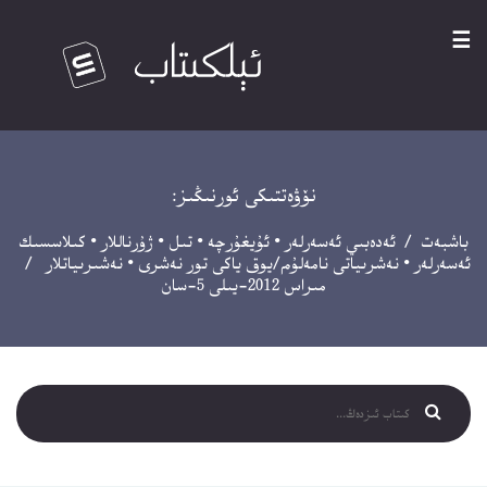
☰
نۆۋەتتىكى ئورنىڭىز:
باشبەت
/
ئەدەبىي ئەسەرلەر
•
ئۇيغۇرچە
•
تىل
•
ژۇرناللار
•
كىلاسسىك
ئەسەرلەر
•
نەشرىياتى نامەلۇم/يوق ياكى تور نەشرى
•
نەشىرىياتلار
/
مىراس 2012-يىلى 5-سان