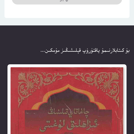
بۇ كىتابلارنىمۇ ياقتۇرۇپ قېلىشىڭىز مۇمكىن...