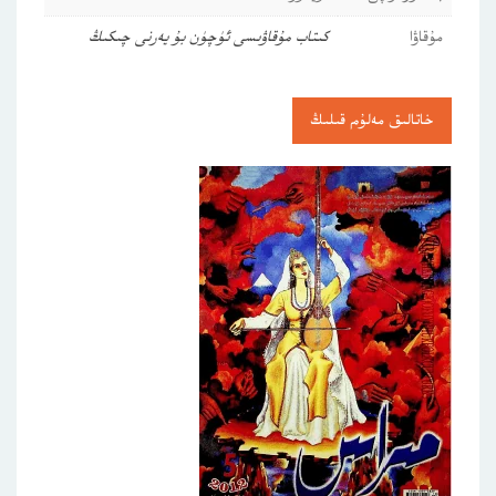
مۇقاۋا
كىتاب مۇقاۋىسى ئۈچۈن بۇ يەرنى چىكىڭ
خاتالىق مەلۇم قىلىڭ