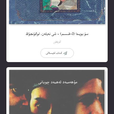
سۇ بويىدا (2-قىسىم) – شى نەيئەن، لوگۇنجۇڭ
ئۇيغۇر
كىتاب تەپسىلاتى