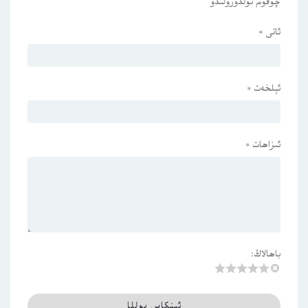
چوقۇم تولدۇرۇلىدۇ
ئاتى
*
ئېلخەت
*
ئىزاھات
*
باھالاڭ: