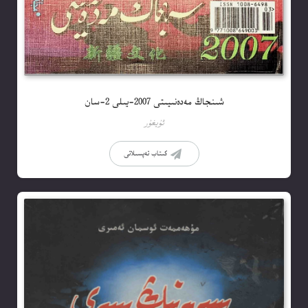
شىنجاڭ مەدەنىيىتى 2007-يىلى 2-سان
ئۇيغۇر
كىتاب تەپسىلاتى