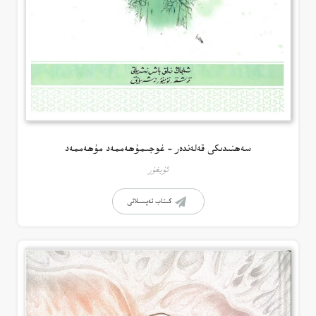
سەھنىدىكى قەلەندەر – غوجىمۇھەممەد مۇھەممەد
ئۇيغۇر
كىتاب تەپسىلاتى