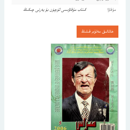
مۇقاۋا
كىتاب مۇقاۋىسى ئۈچۈن بۇ يەرنى چىكىڭ
خاتالىق مەلۇم قىلىڭ