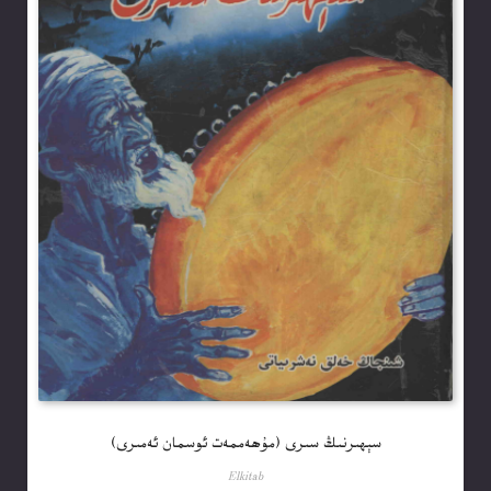
سېھىرنىڭ سىرى (مۇھەممەت ئوسمان ئەمىرى)
Elkitab