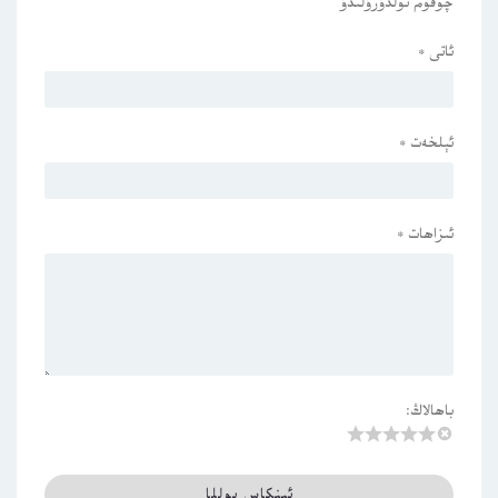
چوقۇم تولدۇرۇلىدۇ
ئاتى
*
ئېلخەت
*
ئىزاھات
*
باھالاڭ: