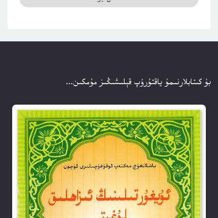
بۇ كىتابلارنىمۇ ياقتۇرۇپ قېلىشىڭىز مۇمكىن...