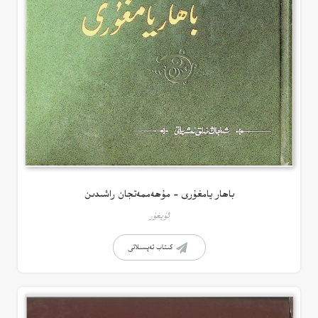
باھار يامغۇرى – مۇھەممەتجان راشىدىن
ئۇيغۇر
كىتاب تەپسىلاتى