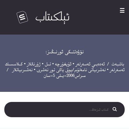
☰
نۆۋەتتىكى ئورنىڭىز:
باشبەت
/
ئەدەبىي ئەسەرلەر
•
ئۇيغۇرچە
•
تىل
•
ژۇرناللار
•
كىلاسسىك
ئەسەرلەر
•
نەشرىياتى نامەلۇم/يوق ياكى تور نەشرى
•
نەشىرىياتلار
/
مىراس2006-يىلى 5-سان