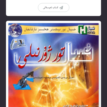
كىتاب تەپسىلاتى