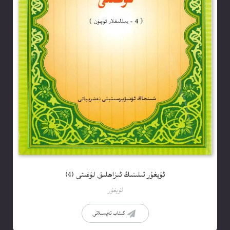
ئۇيغۇر تىلىنىڭ ئىزاھلىق لۇغىتى (4)
ئۇيغۇر
كىتاب تەپسىلاتى