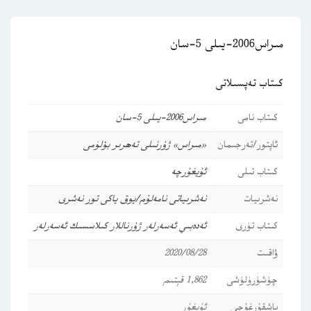
مىراس2006-يىلى 5-سان
كىتاب تەپسىلاتى
كىتاب نامى
مىراس2006-يىلى 5-سان
ئاپتور/تەرجىمان
«مىراس» ژۇرنىلى تەھرىر بۆلۈمى
كىتاب تىلى
ئۇيغۇرچە
نەشرىيات
نەشرىياتى نامەلۇم/يوق ياكى تور نەشرى
كىتاب تۈرى
ئەدەبىي ئەسەرلەر
ژۇرناللار
كىلاسسىك ئەسەرلەر
ۋاقىت
2020/08/28
چۈشۈرۈلۈشى
1,862 قېتىم
باشقۇرغۇچى
ئۇيغۇر