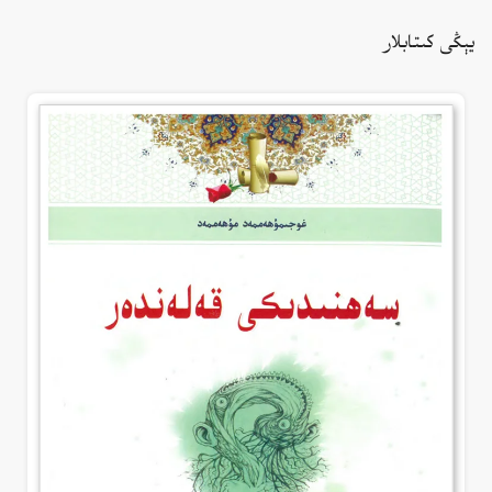
يېڭى كىتابلار