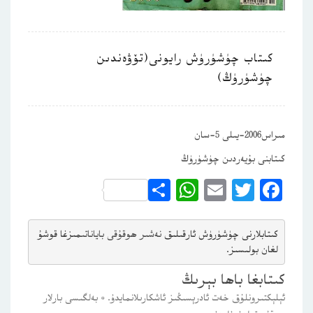
كىتاب چۈشۈرۈش رايونى(تۆۋەندىن
چۈشۈرۈڭ)
مىراس2006-يىلى 5-سان
كىتابنى بۇيەردىن چۈشۈرۈڭ
WhatsApp
Share
Email
Twitter
Facebook
كىتابلارنى چۈشۈرۈش ئارقىلىق 
نەشىر ھوقۇقى باياناتى
مىزغا قوشۇ
لغان بولىسىز.
كىتابغا باھا بېرىڭ
ئېلېكتىرونلۇق خەت ئادرېسىڭىز ئاشكارىلانمايدۇ.
*
بەلگىسى بارلار