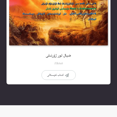
خىيال تور ژۇرنىلى
Elkitab
كىتاب تەپسىلاتى