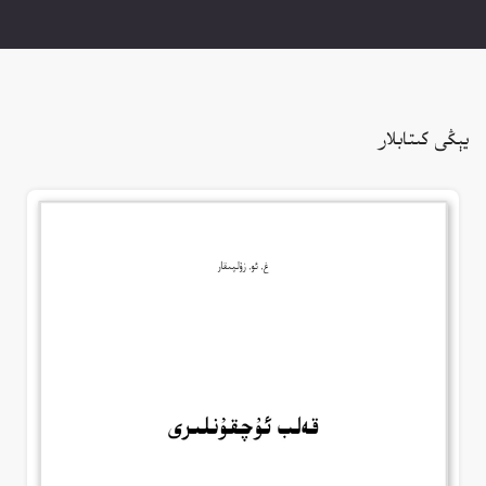
يېڭى كىتابلار