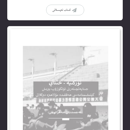
كىتاب تەپسىلاتى