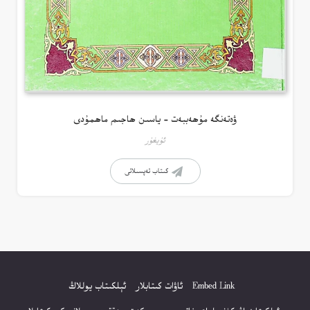
ۋەتەنگە مۇھەببەت – ياسىن ھاجىم ماھمۇدى
ئۇيغۇر
كىتاب تەپسىلاتى
Embed Link
ئاۋات كىتابلار
ئېلكىتاب يوللاڭ