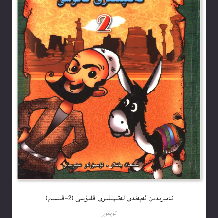
نەسرىدىن ئەپەندى لەتىپىلىرى قامۇسى (2-قىسىم)
ئۇيغۇر