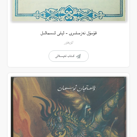
قۇمۇل نەزمىلىرى – ئېلى ئىسمائىل
ئۇيغۇر
كىتاب تەپسىلاتى