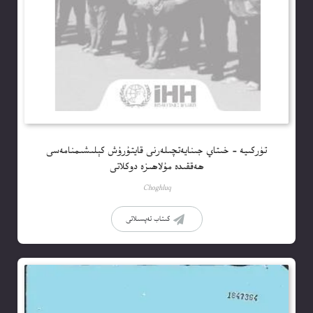
تۈركىيە – خىتاي جىنايەتچىلەرنى قايتۇرۇش كېلىشىمنامەسى
ھەققىدە مۇلاھىزە دوكلاتى
Choghluq
كىتاب تەپسىلاتى