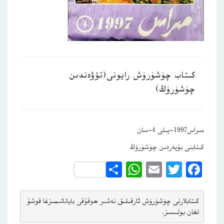
كىتاب چۈشۈرۈش رايونى(تۆۋەندىن
چۈشۈرۈڭ)
مىراس1997-يىلى 4-سان
كىتابنى بۇيەردىن چۈشۈرۈڭ
WhatsApp
Share
Email
Twitter
Facebook
كىتابلارنى چۈشۈرۈش ئارقىلىق 
نەشىر ھوقۇقى باياناتى
مىزغا قوشۇ
لغان بولىسىز.