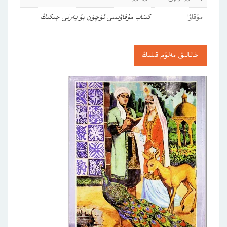
مۇقاۋا
كىتاب مۇقاۋىسى ئۈچۈن بۇ يەرنى چىكىڭ
خاتالىق مەلۇم قىلىڭ