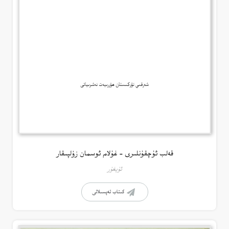
قەلب ئۇچقۇنلىرى – غۇلام ئوسمان زۇلپىقار
ئۇيغۇر
كىتاب تەپسىلاتى