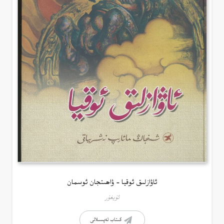
ئاۋازلىق ئوقيا – ۋاھىتجان ئوسمان
ئۇيغۇر
كىتاب تەپسىلاتى