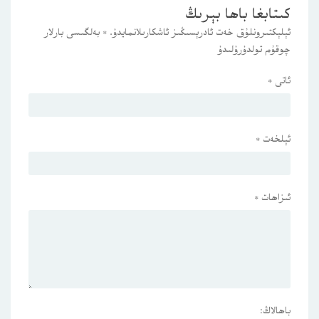
كىتابغا باھا بېرىڭ
ئېلېكتىرونلۇق خەت ئادرېسىڭىز ئاشكارىلانمايدۇ.
*
بەلگىسى بارلار
چوقۇم تولدۇرۇلىدۇ
ئاتى
*
ئېلخەت
*
ئىزاھات
*
باھالاڭ: