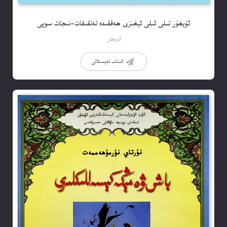
ئۇيغۇر تىلى ئىلى ئېغىزى ھەققىدە تەتقىقات-نىجات سوپى
ئۇيغۇر
كىتاب تەپسىلاتى