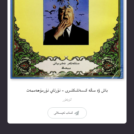
باش ۋە مىڭە كىسەللىكلىرى – نۇرتاي نۇرمۇھەممەت
ئۇيغۇر
كىتاب تەپسىلاتى