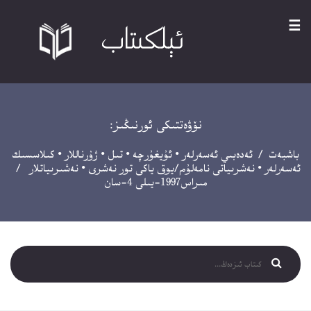
☰
نۆۋەتتىكى ئورنىڭىز:
باشبەت
/
ئەدەبىي ئەسەرلەر
•
ئۇيغۇرچە
•
تىل
•
ژۇرناللار
•
كىلاسسىك
ئەسەرلەر
•
نەشرىياتى نامەلۇم/يوق ياكى تور نەشرى
•
نەشىرىياتلار
/
مىراس1997-يىلى 4-سان