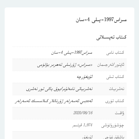
مىراس1997-يىلى 4-سان
كىتاب تەپسىلاتى
كىتاب نامى
مىراس1997-يىلى 4-سان
ئاپتور/تەرجىمان
«مىراس» ژۇرنىلى تەھرىر بۆلۈمى
كىتاب تىلى
ئۇيغۇرچە
نەشرىيات
نەشرىياتى نامەلۇم/يوق ياكى تور نەشرى
كىتاب تۈرى
ئەدەبىي ئەسەرلەر
ژۇرناللار
كىلاسسىك ئەسەرلەر
ۋاقىت
2020/08/16
چۈشۈرۈلۈشى
1,974 قېتىم
باشقۇرغۇچى
ئۇيغۇر