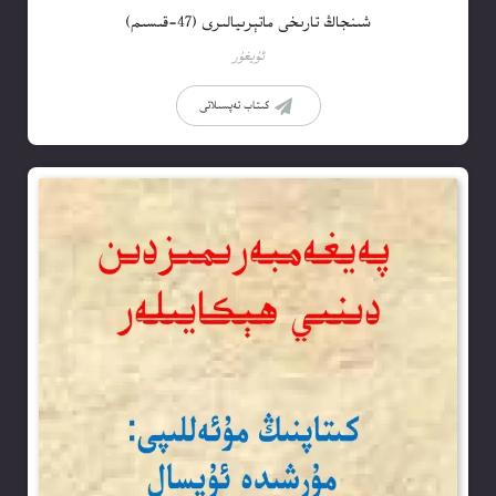
شىنجاڭ تارىخى ماتېرىيالىرى (47-قىسىم)
ئۇيغۇر
كىتاب تەپسىلاتى