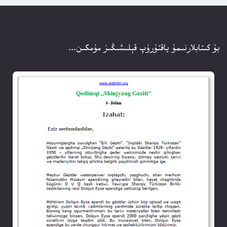
بۇ كىتابلارنىمۇ ياقتۇرۇپ قېلىشىڭىز مۇمكىن...