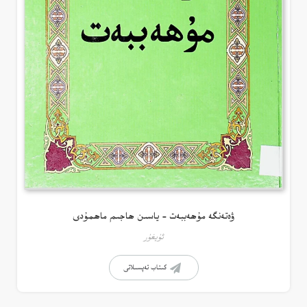
ۋەتەنگە مۇھەببەت – ياسىن ھاجىم ماھمۇدى
ئۇيغۇر
كىتاب تەپسىلاتى