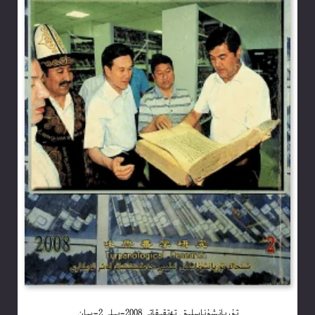
تۇرپانشۇناسلىق تەتقىقاتى2008-يىلى2-سان