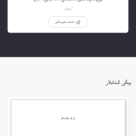
ئۇيغۇر
كىتاب تەپسىلاتى
يېڭى كىتابلار