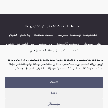
Embed Link
ئاۋات كىتابلار
ئېلكىتاب يوللاڭ
ئېلكىتابنىڭ كۈندىلىك خاتىرىسى
بېكەت ھەققىدە
پىلاندىكى كىتابلار
تەلەي ساندۇقى
دوستانە ئۇلىنىشلار
راي سىناش
سۆز قالدۇرۇش دەپتىرى
شەخسىيىتىڭىز بىز ئۈچۈنمۇ بەك مۇھىم
كۆپ سورالغان سۇئاللار
كىتاب تىزىملىكى
مەخپىيەتلىك باياناتى
توربېكەت ۋە مۇلازىمىتىمىزنى ئەلالاشتۇرۇش ئۈچۈن شۇنداقلا زىيارەت ئەھۋالىدىن خەۋەردار بولۇپ تۇرۇش
نەشىر ھوقۇقى باياناتى
ئۈچۈن نۆۋەتتە ئېلكىتاب تورىدا ساقلانمىلار(Cookie)نى ئىشلىتىمىز. بۇنىڭغا قۇشۇلغانلىقىڭىز بىزنىڭ
توربېكەتتە Google ئانالىز قورالىنى ئىشلىتىشىمىزگە قوشۇلغانلىقىڭىزنى بىلدۈرىدۇ. تەپسىلاتى:
© 2017-2026 تور بېكەتنىڭ بارلىق ھوقۇقى ئېلكىتاب تورى غا مەنسۇپ.
Accept
تور بېكەت ھەققىدە تەكلىپ - پىكىر بولسا، تۆۋەندىكى ئېلخەت ئارقىلىق بېكەت
باشلىقى بىلەن بىۋاستە ئالاقە قىلىڭ: elkitabtori@gmail.com
Deny
ھەر كۈنى يېڭى كىتابلار قوشۇلىۋاتىدۇ...
مايىللىقلار