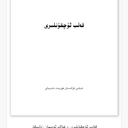
قەلب ئۇچقۇنلىرى – غۇلام ئوسمان زۇلپىقار