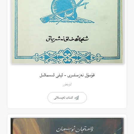
قۇمۇل نەزمىلىرى – ئېلى ئىسمائىل
ئۇيغۇر
كىتاب تەپسىلاتى