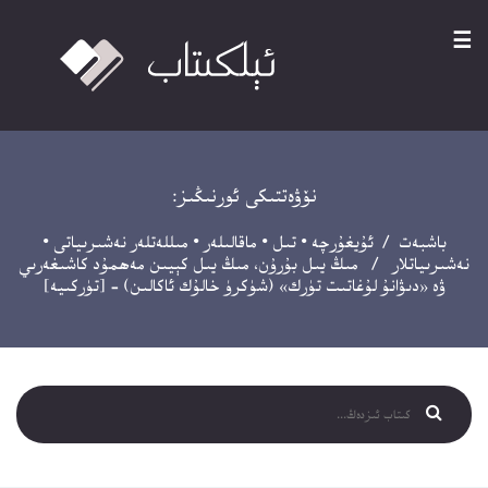
☰
نۆۋەتتىكى ئورنىڭىز:
باشبەت
/
ئۇيغۇرچە
•
تىل
•
ماقالىلەر
•
مىللەتلەر نەشىرىياتى
•
نەشىرىياتلار
/ مىڭ يىل بۇرۇن، مىڭ يىل كېيىن مەھمۇد كاشىغەرىي
ۋە «دىۋانۇ لۇغاتىت تۈرك» (شۈكرۈ خالۇك ئاكالىن) – [تۈركىيە]