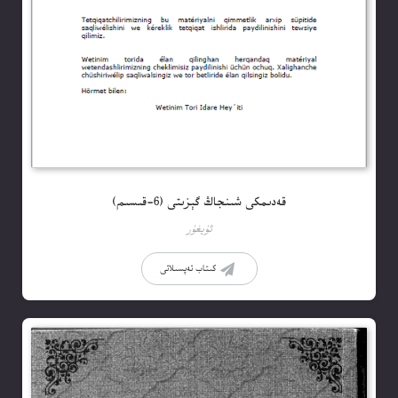
قەدىمكى شىنجاڭ گېزىتى (6-قىسىم)
ئۇيغۇر
كىتاب تەپسىلاتى