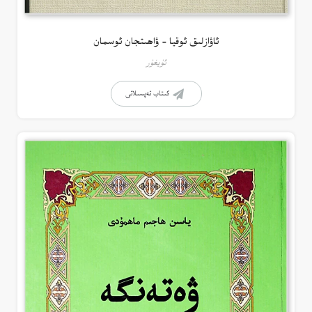
ئاۋازلىق ئوقيا – ۋاھىتجان ئوسمان
ئۇيغۇر
كىتاب تەپسىلاتى