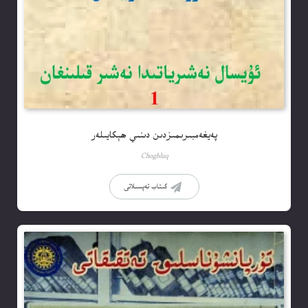
پەيغەمبىرىمىزدىن دىنىي ھېكايىلەر
Choghluq
كىتاب تەپسىلاتى