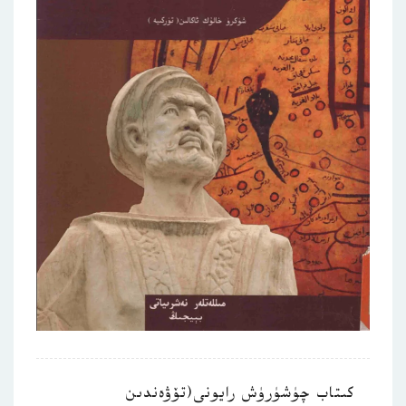
كىتاب چۈشۈرۈش رايونى(تۆۋەندىن