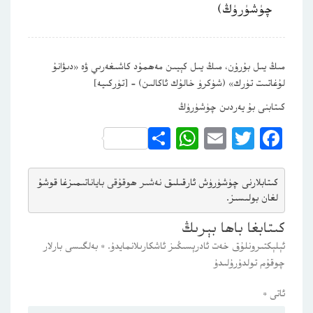
چۈشۈرۈڭ)
مىڭ يىل بۇرۇن، مىڭ يىل كېيىن مەھمۇد كاشىغەرىي ۋە «دىۋانۇ
لۇغاتىت تۈرك» (شۈكرۈ خالۇك ئاكالىن) – [تۈركىيە]
كىتابنى بۇ يەردىن چۈشۈرۈڭ
WhatsApp
Share
Email
Twitter
Facebook
كىتابلارنى چۈشۈرۈش ئارقىلىق 
نەشىر ھوقۇقى باياناتى
مىزغا قوشۇ
لغان بولىسىز.
كىتابغا باھا بېرىڭ
ئېلېكتىرونلۇق خەت ئادرېسىڭىز ئاشكارىلانمايدۇ.
*
بەلگىسى بارلار
چوقۇم تولدۇرۇلىدۇ
ئاتى
*