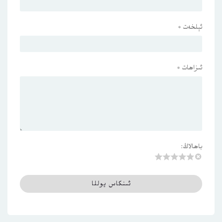
ئېلخەت
*
ئىزاھات
*
باھالاڭ: