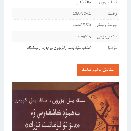
كىتاب تۈرى
ماقالىلەر
ۋاقىت
2020/12/02
چۈشۈرۈلۈشى
3,528 قېتىم
باشقۇرغۇچى
choghluq
مۇقاۋا
كىتاب مۇقاۋىسى ئۈچۈن بۇ يەرنى چىكىڭ
خاتالىق مەلۇم قىلىڭ