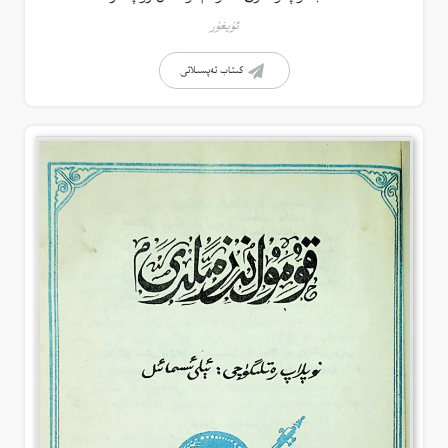
ئۇيغۇر
كىتاب تەپسىلاتى