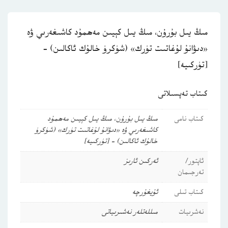
مىڭ يىل بۇرۇن، مىڭ يىل كېيىن مەھمۇد كاشىغەرىي ۋە
«دىۋانۇ لۇغاتىت تۈرك» (شۈكرۈ خالۇك ئاكالىن) –
[تۈركىيە]
كىتاب تەپسىلاتى
كىتاب نامى
مىڭ يىل بۇرۇن، مىڭ يىل كېيىن مەھمۇد
كاشىغەرىي ۋە «دىۋانۇ لۇغاتىت تۈرك» (شۈكرۈ
خالۇك ئاكالىن) – [تۈركىيە]
ئاپتور/
ئەركىن ئارىز
تەرجىمان
كىتاب تىلى
ئۇيغۇرچە
نەشرىيات
مىللەتلەر نەشىرىياتى