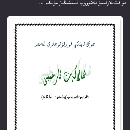
بۇ كىتابلارنىمۇ ياقتۇرۇپ قېلىشىڭىز مۇمكىن...