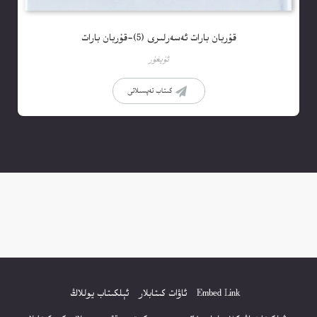
قۇربان بارات ئەسەرلىرى (5)-قۇربان بارات
ئۇيغۇر
كىتاب تەپسىلاتى
Embed Link
ئاۋات كىتابلار
ئېلكىتاب يوللاڭ