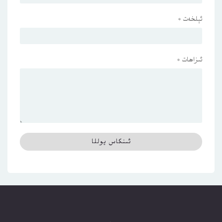
ئېلخەت
*
ئىزاھات
*