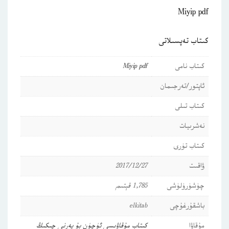
Miyip pdf
كىتاب تەپسىلاتى
كىتاب نامى
Miyip pdf
ئاپتور/تەرجىمان
كىتاب تىلى
نەشرىيات
كىتاب تۈرى
ۋاقىت
2017/12/27
چۈشۈرۈلۈشى
1,785 قېتىم
باشقۇرغۇچى
elkitab
مۇقاۋا
كىتاب مۇقاۋىسى ئۈچۈن بۇ يەرنى چىكىڭ