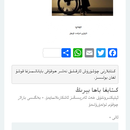
WhatsApp
Share
Email
Twitter
Facebook
كىتابلارنى چۈشۈرۈش ئارقىلىق 
نەشىر ھوقۇقى باياناتى
مىزغا قوشۇ
لغان بولىسىز.
كىتابغا باھا بېرىڭ
ئېلېكتىرونلۇق خەت ئادرېسىڭىز ئاشكارىلانمايدۇ.
*
بەلگىسى بارلار
چوقۇم تولدۇرۇلىدۇ
ئاتى
*