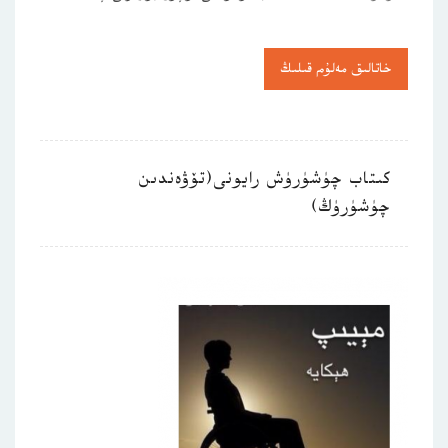
خاتالىق مەلۇم قىلىڭ
كىتاب چۈشۈرۈش رايونى(تۆۋەندىن
چۈشۈرۈڭ)