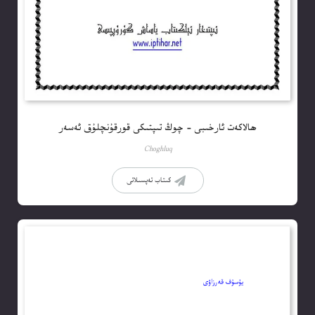
ھالاكەت ئارخىبى – چوڭ تىپتىكى قورقۇنچلۇق ئەسەر
Choghluq
كىتاب تەپسىلاتى