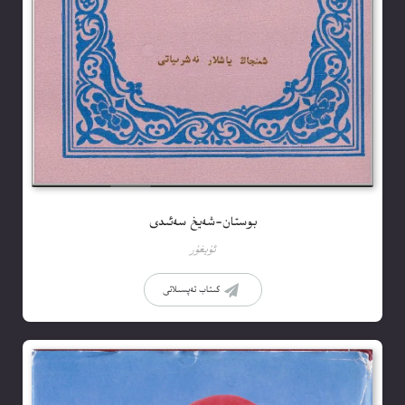
بوستان-شەيخ سەئىدى
ئۇيغۇر
كىتاب تەپسىلاتى