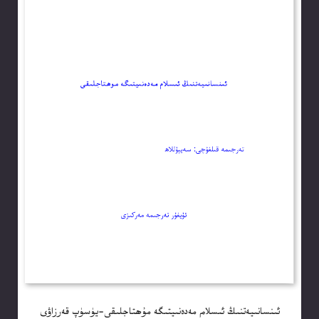
ئىنسانىيەتنىڭ ئىسلام مەدەنىيتىگە مۇھتاجلىقى-يۈسۈپ قەرزاۋى