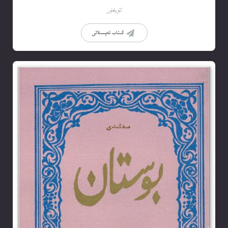
ئۇيغۇر
كىتاب تەپسىلاتى