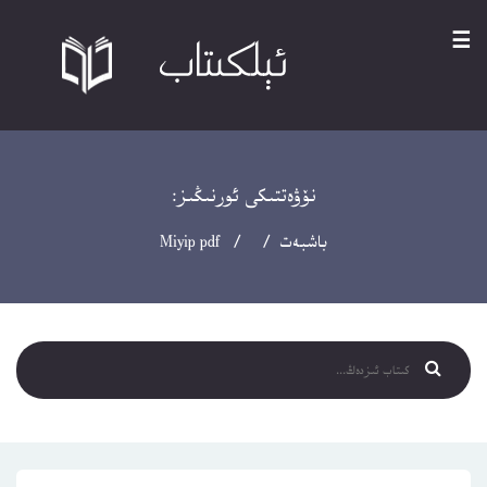
☰
نۆۋەتتىكى ئورنىڭىز:
باشبەت
/ / Miyip pdf