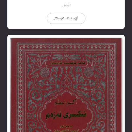
ئۇيغۇر
كىتاب تەپسىلاتى