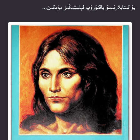
بۇ كىتابلارنىمۇ ياقتۇرۇپ قېلىشىڭىز مۇمكىن...