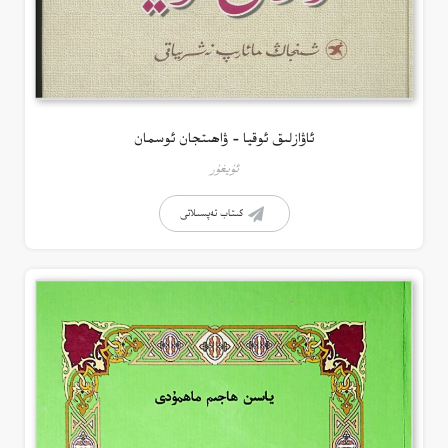
ئاۋازلىق ئوقيا – ۋاھىتجان ئوسمان
ئۇيغۇر
كىتاب تەپسىلاتى