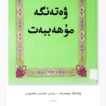
ۋەتەنگە مۇھەببەت – ياسىن ھاجىم ماھمۇدى
ئۇيغۇر