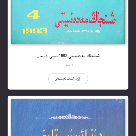
شىنجاڭ مەدەنىيىتى 1993-يىلى 4-سان
ئۇيغۇر
كىتاب تەپسىلاتى