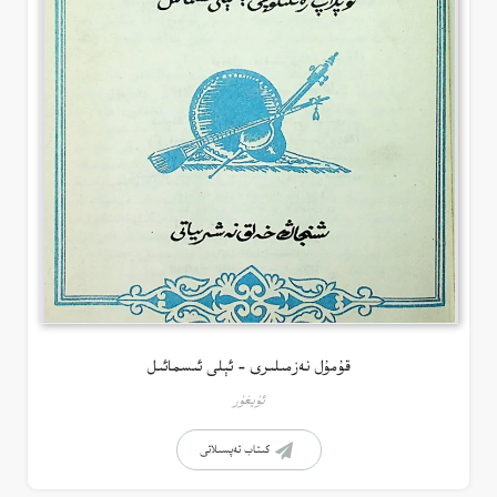
قۇمۇل نەزمىلىرى – ئېلى ئىسمائىل
ئۇيغۇر
كىتاب تەپسىلاتى