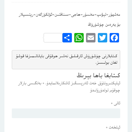
مەشھۇر-تېۋىپ-مەنسۇر-ھاجى-سىناقتىن-ئۆتكۈزگەن-رېتسىپلار
بۇ يەردىن چۈشۈرۈڭ
WhatsApp
Share
Email
Twitter
Facebook
كىتابلارنى چۈشۈرۈش ئارقىلىق 
نەشىر ھوقۇقى باياناتى
مىزغا قوشۇ
لغان بولىسىز.
كىتابغا باھا بېرىڭ
ئېلېكتىرونلۇق خەت ئادرېسىڭىز ئاشكارىلانمايدۇ.
*
بەلگىسى بارلار
چوقۇم تولدۇرۇلىدۇ
ئاتى
*
ئېلخەت
*