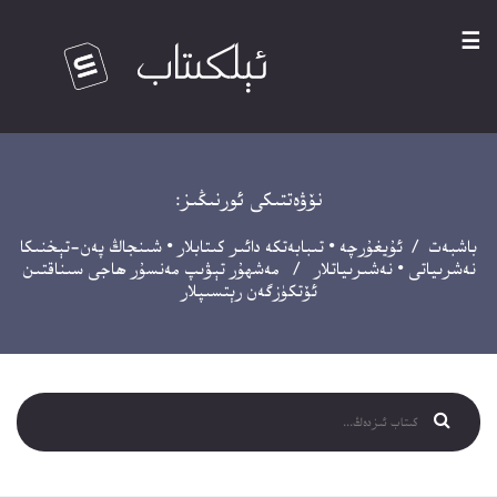
☰
نۆۋەتتىكى ئورنىڭىز:
باشبەت
/
ئۇيغۇرچە
•
تىبابەتكە دائىر كىتابلار
•
شىنجاڭ پەن-تېخنىكا
نەشرىياتى
•
نەشىرىياتلار
/ مەشھۇر تېۋىپ مەنسۇر ھاجى سىناقتىن
ئۆتكۈزگەن رېتسىپلار