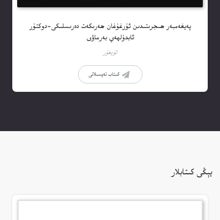
پەيغەمبەر ھىجرىتىدىن ئۇرغۇغان ھەرىكەت دەرىسلىكى-دوكتۇر
ئابدۇلھەي بەرماۋى
ئۇيغۇر
كىتاب تەپسىلاتى
يېڭى كىتابلار