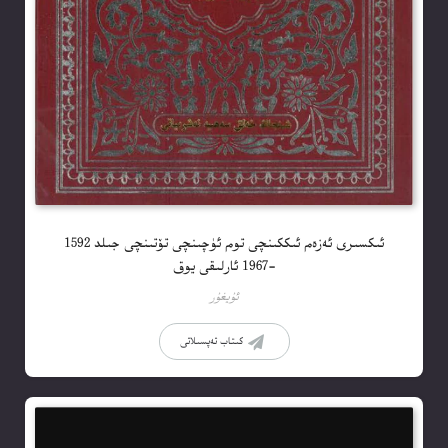
ئىكسىرى ئەزەم ئىككىنچى توم ئۈچىنچى تۆتىنچى جىلد 1592
-1967 ئارلىقى يوق
ئۇيغۇر
كىتاب تەپسىلاتى