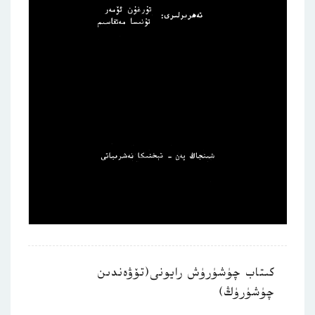
كىتاب چۈشۈرۈش رايونى(تۆۋەندىن
چۈشۈرۈڭ)