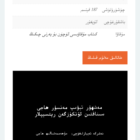
چۈشۈرۈلۈشى
187 قېتىم
باشقۇرغۇچى
ئۇيغۇر
مۇقاۋا
كىتاب مۇقاۋىسى ئۈچۈن بۇ يەرنى چىكىڭ
خاتالىق مەلۇم قىلىڭ