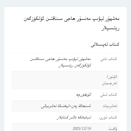
مەشھۇر تېۋىپ مەنسۇر ھاجى سىناقتىن ئۆتكۈزگەن
رېتسىپلار
كىتاب تەپسىلاتى
كىتاب نامى
مەشھۇر تېۋىپ مەنسۇر ھاجى سىناقتىن
ئۆتكۈزگەن رېتسىپلار
ئاپتور/
تەرجىمان
كىتاب تىلى
ئۇيغۇرچە
نەشرىيات
شىنجاڭ پەن-تېخنىكا نەشرىياتى
كىتاب تۈرى
تىبابەتكە دائىر كىتابلار
ۋاقىت
2025/12/16