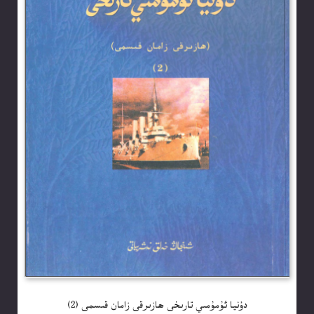
دۇنيا ئۇمۇمىي تارىخى ھازىرقى زامان قىسمى (2)