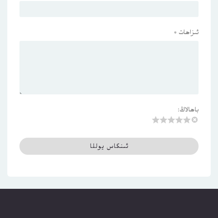
ئىزاھات
*
باھالاڭ: