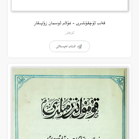
قەلب ئۇچقۇنلىرى – غۇلام ئوسمان زۇلپىقار
ئۇيغۇر
كىتاب تەپسىلاتى