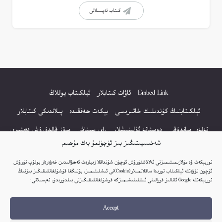
كىتاب تەپسىلاتى
Embed Link
ئاۋات كىتابلار
ئېلكىتاب يوللاڭ
ئېلكىتابنىڭ كۈندىلىك خاتىرىسى
بېكەت ھەققىدە
پىلاندىكى كىتابلار
تەلەي ساندۇقى
دوستانە ئۇلىنىشلار
راي سىناش
سۆز قالدۇرۇش دەپتىرى
شەخسىيىتىڭىز بىز ئۈچۈنمۇ بەك مۇھىم
كۆپ سورالغان سۇئاللار
كىتاب تىزىملىكى
مەخپىيەتلىك باياناتى
توربېكەت ۋە مۇلازىمىتىمىزنى ئەلالاشتۇرۇش ئۈچۈن شۇنداقلا زىيارەت ئەھۋالىدىن خەۋەردار بولۇپ تۇرۇش
نەشىر ھوقۇقى باياناتى
ئۈچۈن نۆۋەتتە ئېلكىتاب تورىدا ساقلانمىلار(Cookie)نى ئىشلىتىمىز. بۇنىڭغا قۇشۇلغانلىقىڭىز بىزنىڭ
توربېكەتتە Google ئانالىز قورالىنى ئىشلىتىشىمىزگە قوشۇلغانلىقىڭىزنى بىلدۈرىدۇ. تەپسىلاتى:
© 2017-2026 تور بېكەتنىڭ بارلىق ھوقۇقى ئېلكىتاب تورى غا مەنسۇپ.
Accept
تور بېكەت ھەققىدە تەكلىپ - پىكىر بولسا، تۆۋەندىكى ئېلخەت ئارقىلىق بېكەت