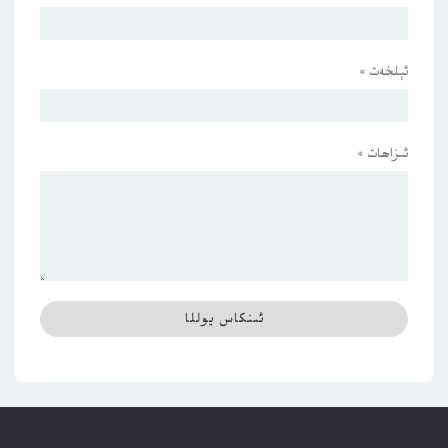
ئېلخەت
*
ئىزاھات
*