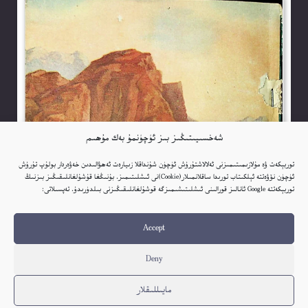
شەخسىيىتىڭىز بىز ئۈچۈنمۇ بەك مۇھىم
توربېكەت ۋە مۇلازىمىتىمىزنى ئەلالاشتۇرۇش ئۈچۈن شۇنداقلا زىيارەت ئەھۋالىدىن خەۋەردار بولۇپ تۇرۇش
ئۈچۈن نۆۋەتتە ئېلكىتاب تورىدا ساقلانمىلار(Cookie)نى ئىشلىتىمىز. بۇنىڭغا قۇشۇلغانلىقىڭىز بىزنىڭ
توربېكەتتە Google ئانالىز قورالىنى ئىشلىتىشىمىزگە قوشۇلغانلىقىڭىزنى بىلدۈرىدۇ. تەپسىلاتى:
Accept
Deny
مايىللىقلار