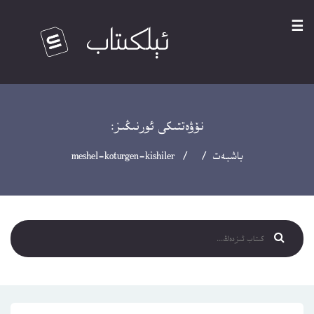
☰
نۆۋەتتىكى ئورنىڭىز:
باشبەت
/ / meshel-koturgen-kishiler