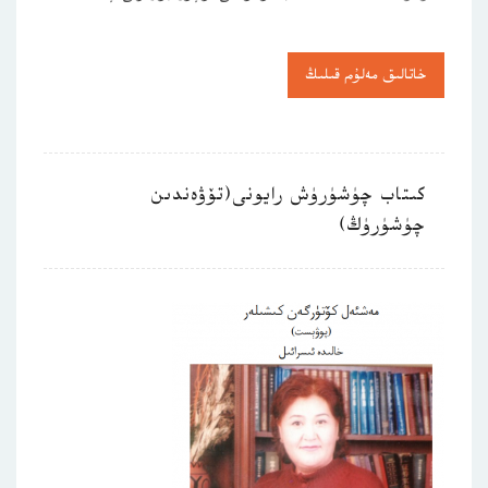
خاتالىق مەلۇم قىلىڭ
كىتاب چۈشۈرۈش رايونى(تۆۋەندىن
چۈشۈرۈڭ)