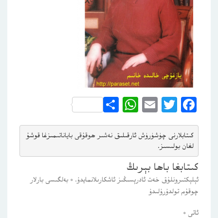
WhatsApp
Share
Email
Twitter
Facebook
كىتابلارنى چۈشۈرۈش ئارقىلىق 
نەشىر ھوقۇقى باياناتى
مىزغا قوشۇ
لغان بولىسىز.
كىتابغا باھا بېرىڭ
ئېلېكتىرونلۇق خەت ئادرېسىڭىز ئاشكارىلانمايدۇ.
*
بەلگىسى بارلار
چوقۇم تولدۇرۇلىدۇ
ئاتى
*