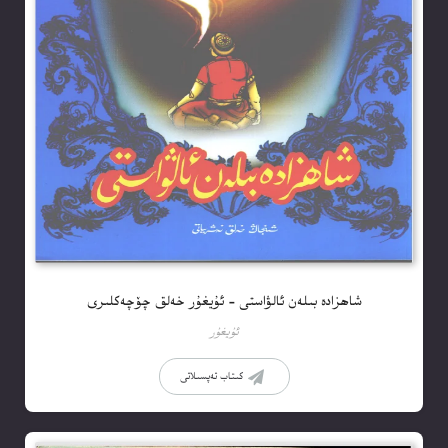
شاھزادە بىلەن ئالۋاستى – ئۇيغۇر خەلق چۆچەكلىرى
ئۇيغۇر
كىتاب تەپسىلاتى