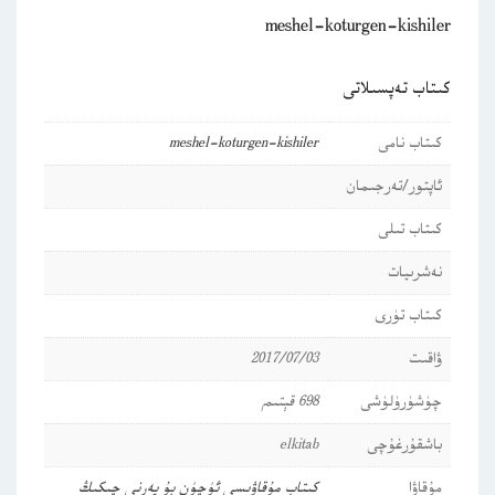
meshel-koturgen-kishiler
كىتاب تەپسىلاتى
كىتاب نامى
meshel-koturgen-kishiler
ئاپتور/تەرجىمان
كىتاب تىلى
نەشرىيات
كىتاب تۈرى
ۋاقىت
2017/07/03
چۈشۈرۈلۈشى
698 قېتىم
باشقۇرغۇچى
elkitab
مۇقاۋا
كىتاب مۇقاۋىسى ئۈچۈن بۇ يەرنى چىكىڭ