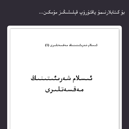
بۇ كىتابلارنىمۇ ياقتۇرۇپ قېلىشىڭىز مۇمكىن...