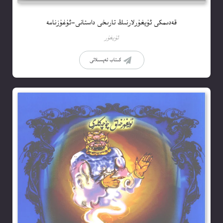
قەدىمكى ئۇيغۇرلارنىڭ تارىخى داستانى-ئۇغۇزنامە
ئۇيغۇر
كىتاب تەپسىلاتى