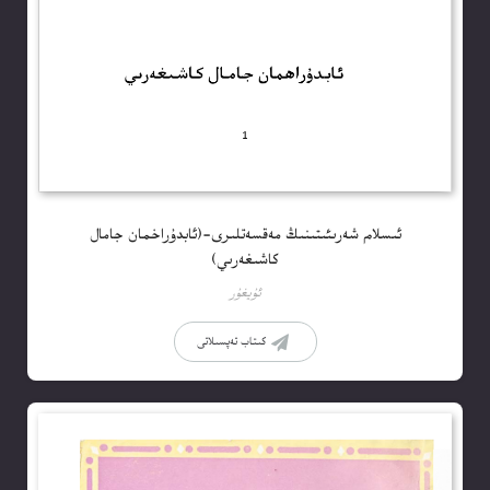
ئىسلام شەرىئىتىنىڭ مەقسەتلىرى-(ئابدۇراخمان جامال
كاشىغەرىي)
ئۇيغۇر
كىتاب تەپسىلاتى