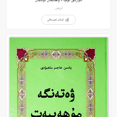
ئاۋازلىق ئوقيا – ۋاھىتجان ئوسمان
ئۇيغۇر
كىتاب تەپسىلاتى