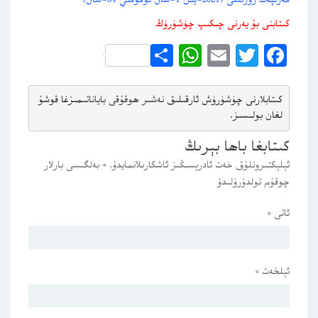
كىتابنى بۇ يەرنى چىكىپ چۈشۈرۈڭ
WhatsApp
Share
Email
Twitter
Facebook
كىتابلارنى چۈشۈرۈش ئارقىلىق 
نەشىر ھوقۇقى باياناتى
مىزغا قوشۇ
لغان بولىسىز.
كىتابغا باھا بېرىڭ
ئېلېكتىرونلۇق خەت ئادرېسىڭىز ئاشكارىلانمايدۇ.
*
بەلگىسى بارلار
چوقۇم تولدۇرۇلىدۇ
ئاتى
*
ئېلخەت
*