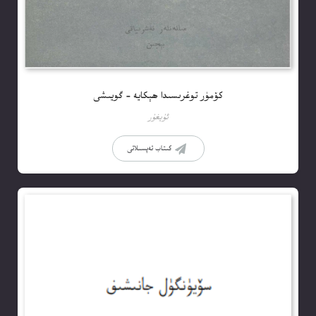
كۆمۈر توغرىسىدا ھېكايە – گويىشى
ئۇيغۇر
كىتاب تەپسىلاتى