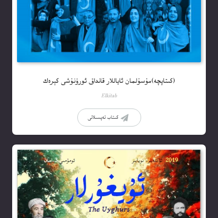
(كىتاپچە)مۇسۇلمان ئاياللار قانداق ئورۇنۇشى كېرەك
Elkitab
كىتاب تەپسىلاتى