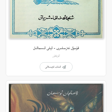
قۇمۇل نەزمىلىرى – ئېلى ئىسمائىل
ئۇيغۇر
كىتاب تەپسىلاتى