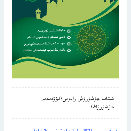
كىتاب چۈشۈرۈش رايونى(تۆۋەندىن
چۈشۈرۈڭ)
مەرىپەت ژۇرنىلى (2021-يىل 1-سان ئۇمۇمىي 34-سان)