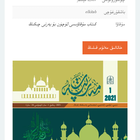
چۈشۈرۈلۈشى
2,057 قېتىم
باشقۇرغۇچى
elkitab
مۇقاۋا
كىتاب مۇقاۋىسى ئۈچۈن بۇ يەرنى چىكىڭ
خاتالىق مەلۇم قىلىڭ