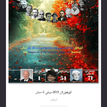
ئۇيغۇرلار 2019-يىلى 3-سان
ئۇيغۇر