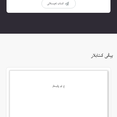
كىتاب تەپسىلاتى
يېڭى كىتابلار