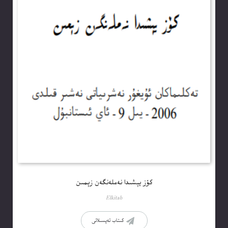
كۆز يېشىدا نەملەنگەن زېمىن
Elkitab
كىتاب تەپسىلاتى