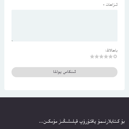
ئىزاھات
*
باھالاڭ:
بۇ كىتابلارنىمۇ ياقتۇرۇپ قېلىشىڭىز مۇمكىن...