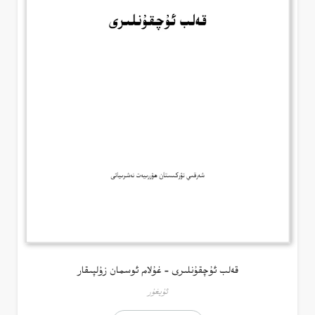
قەلب ئۇچقۇنلىرى – غۇلام ئوسمان زۇلپىقار
ئۇيغۇر