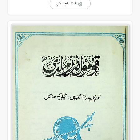
كىتاب تەپسىلاتى