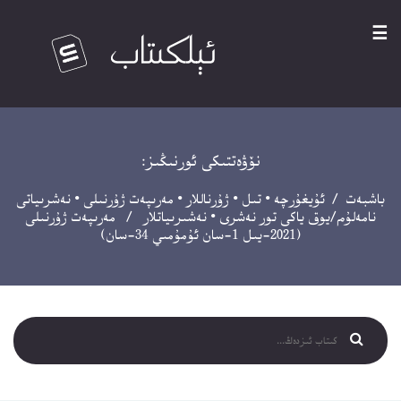
☰
نۆۋەتتىكى ئورنىڭىز:
باشبەت
/
ئۇيغۇرچە
•
تىل
•
ژۇرناللار
•
مەرىپەت ژۇرنىلى
•
نەشرىياتى
نامەلۇم/يوق ياكى تور نەشرى
•
نەشىرىياتلار
/ مەرىپەت ژۇرنىلى
(2021-يىل 1-سان ئۇمۇمىي 34-سان)