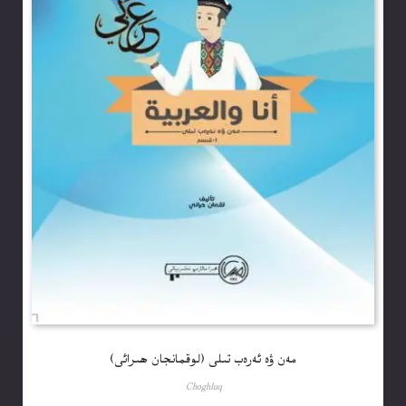
مەن ۋە ئەرەب تىلى (لوقمانجان ھىرائى)
Choghluq