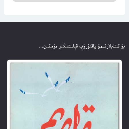
بۇ كىتابلارنىمۇ ياقتۇرۇپ قېلىشىڭىز مۇمكىن...