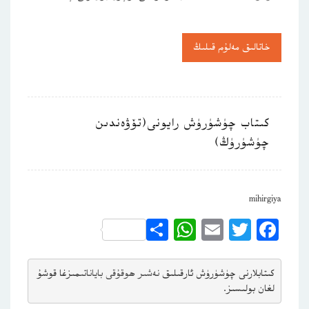
خاتالىق مەلۇم قىلىڭ
كىتاب چۈشۈرۈش رايونى(تۆۋەندىن
چۈشۈرۈڭ)
mihirgiya
WhatsApp
Share
Email
Twitter
Facebook
كىتابلارنى چۈشۈرۈش ئارقىلىق 
نەشىر ھوقۇقى باياناتى
مىزغا قوشۇ
لغان بولىسىز.