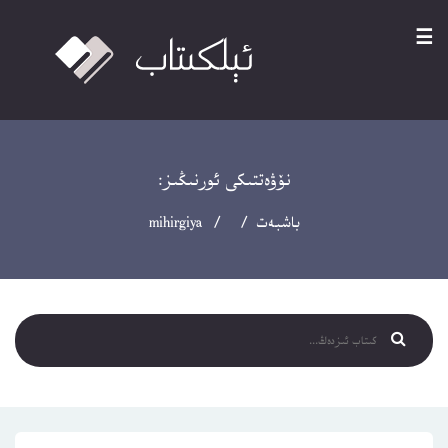
☰
نۆۋەتتىكى ئورنىڭىز:
باشبەت
/ / mihirgiya