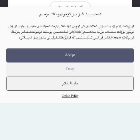
كىتاب تەپسىلاتى
شەخسىيىتىڭىز بىز ئۈچۈنمۇ بەك مۇھىم
توربېكەت ۋە مۇلازىمىتىمىزنى ئەلالاشتۇرۇش ئۈچۈن شۇنداقلا زىيارەت ئەھۋالىدىن خەۋەردار بولۇپ تۇرۇش
ئۈچۈن نۆۋەتتە ئېلكىتاب تورىدا ساقلانمىلار(Cookie)نى ئىشلىتىمىز. بۇنىڭغا قۇشۇلغانلىقىڭىز بىزنىڭ
توربېكەتتە Google ئانالىز قورالىنى ئىشلىتىشىمىزگە قوشۇلغانلىقىڭىزنى بىلدۈرىدۇ. تەپسىلاتى:
Accept
Deny
مايىللىقلار
Cookie Policy