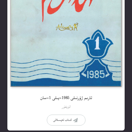
تارىم ژۇرنىلى 1985-يىلى 1-سان
ئۇيغۇر
كىتاب تەپسىلاتى