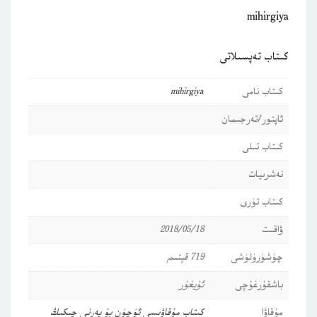
mihirgiya
كىتاب تەپسىلاتى
كىتاب نامى
mihirgiya
ئاپتور/تەرجىمان
كىتاب تىلى
نەشرىيات
كىتاب تۈرى
ۋاقىت
2018/05/18
چۈشۈرۈلۈشى
719 قېتىم
باشقۇرغۇچى
ئۇيغۇر
مۇقاۋا
كىتاب مۇقاۋىسى ئۈچۈن بۇ يەرنى چىكىڭ