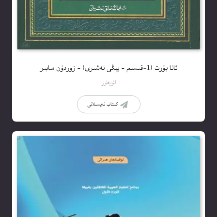
ئانا يۇرت (1-قىسىم – يېڭى نەشىرى) – زوردۇن سابىر
ئۇيغۇر
كىتاب تەپسىلاتى