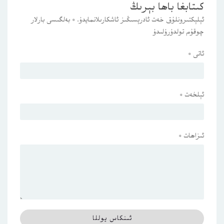
كىتابغا باھا بېرىڭ
ئېلېكتىرونلۇق خەت ئادرېسىڭىز ئاشكارىلانمايدۇ.
*
بەلگىسى بارلار
چوقۇم تولدۇرۇلىدۇ
ئاتى
*
ئېلخەت
*
ئىزاھات
*