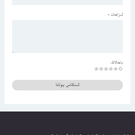
ئىزاھات
*
باھالاڭ: