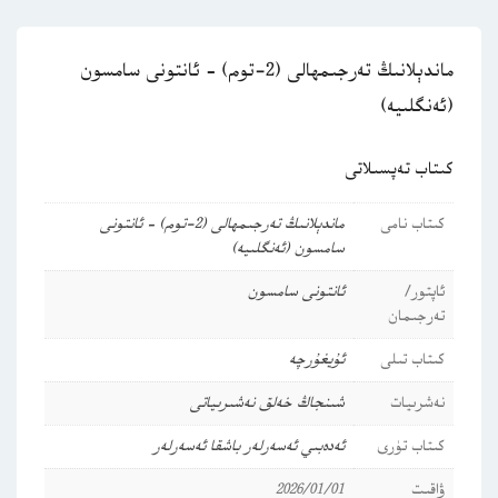
ماندېلانىڭ تەرجىمھالى (2-توم) – ئانتونى سامسون
(ئەنگلىيە)
كىتاب تەپسىلاتى
كىتاب نامى
ماندېلانىڭ تەرجىمھالى (2-توم) – ئانتونى
سامسون (ئەنگلىيە)
ئاپتور/
ئانتونى سامسون
تەرجىمان
كىتاب تىلى
ئۇيغۇرچە
نەشرىيات
شىنجاڭ خەلق نەشىرىياتى
كىتاب تۈرى
ئەدەبىي ئەسەرلەر
باشقا ئەسەرلەر
ۋاقىت
2026/01/01