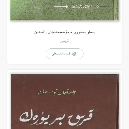
باھار يامغۇرى – مۇھەممەتجان راشىدىن
ئۇيغۇر
كىتاب تەپسىلاتى