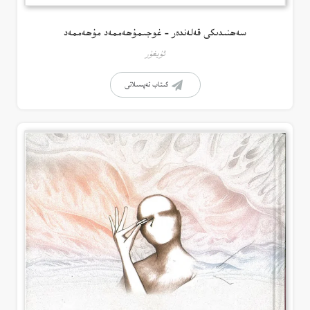
سەھنىدىكى قەلەندەر – غوجىمۇھەممەد مۇھەممەد
ئۇيغۇر
كىتاب تەپسىلاتى