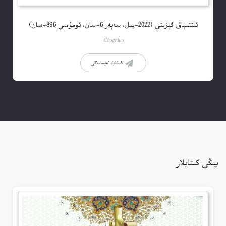
ئىتتىپاق گېزىتى (2022-يىل، سەپەر 6-سان، ئومۇمىي 896-سان)
Choghluq
كىتاب تەپسىلاتى
يېڭى كىتابلار