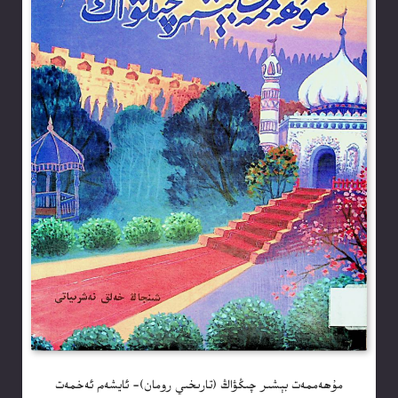
مۇھەممەت بېشىر چىڭۋاڭ (تارىخىي رومان)- ئايشەم ئەخمەت