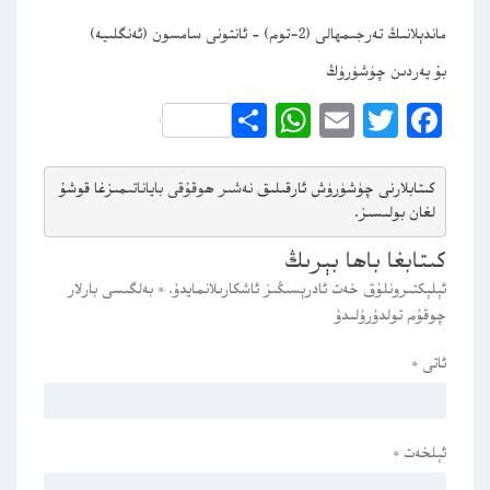
ماندېلانىڭ تەرجىمھالى (2-توم) – ئانتونى سامسون (ئەنگلىيە)
بۇ يەردىن چۈشۈرۈڭ
WhatsApp
Share
Email
Twitter
Facebook
كىتابلارنى چۈشۈرۈش ئارقىلىق 
نەشىر ھوقۇقى باياناتى
مىزغا قوشۇ
لغان بولىسىز.
كىتابغا باھا بېرىڭ
ئېلېكتىرونلۇق خەت ئادرېسىڭىز ئاشكارىلانمايدۇ.
*
بەلگىسى بارلار
چوقۇم تولدۇرۇلىدۇ
ئاتى
*
ئېلخەت
*