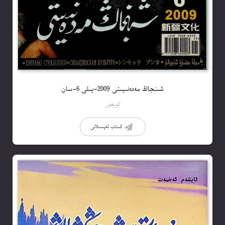
شىنجاڭ مەدەنىيىتى 2009-يىلى 6-سان
ئۇيغۇر
كىتاب تەپسىلاتى