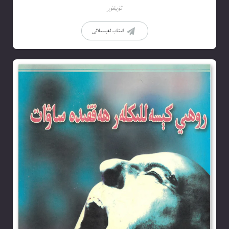
ئۇيغۇر
كىتاب تەپسىلاتى