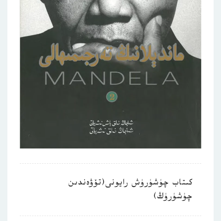
كىتاب چۈشۈرۈش رايونى(تۆۋەندىن
چۈشۈرۈڭ)