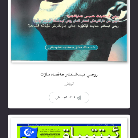
روھىي كېسەللىكلەر ھەققىدە ساۋات
ئۇيغۇر
كىتاب تەپسىلاتى