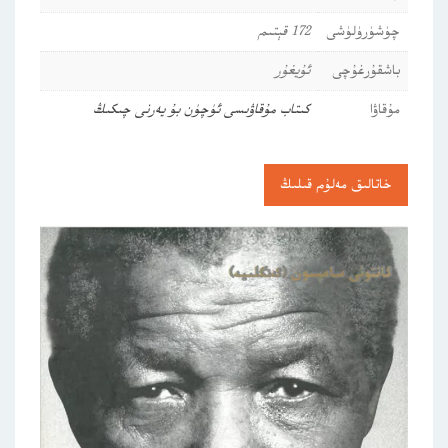
چۈشۈرۈلۈشى
172 قېتىم
باشقۇرغۇچى
ئۇيغۇر
مۇقاۋا
كىتاب مۇقاۋىسى ئۈچۈن بۇ يەرنى چىكىڭ
خاتالىق مەلۇم قىلىڭ