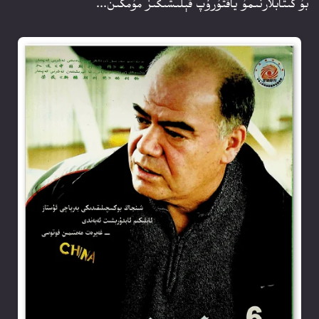
بۇ كىتابلارنىمۇ ياقتۇرۇپ قېلىشىڭىز مۇمكىن...