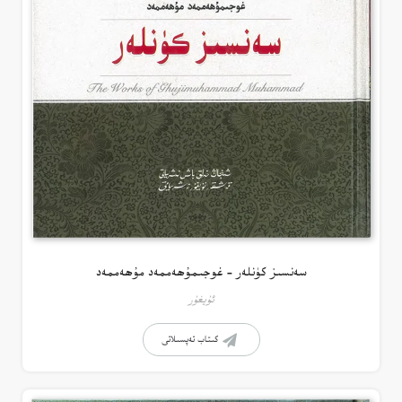
سەنسىز كۈنلەر – غوجىمۇھەممەد مۇھەممەد
ئۇيغۇر
كىتاب تەپسىلاتى