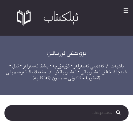
☰
نۆۋەتتىكى ئورنىڭىز:
باشبەت
/
ئەدەبىي ئەسەرلەر
•
ئۇيغۇرچە
•
باشقا ئەسەرلەر
•
تىل
•
شىنجاڭ خەلق نەشىرىياتى
•
نەشىرىياتلار
/ ماندېلانىڭ تەرجىمھالى
(2-توم) – ئانتونى سامسون (ئەنگلىيە)