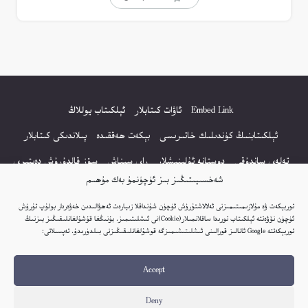
Embed Link
ئاۋات كىتابلار
ئېلكىتاب يوللاڭ
ئېلكىتابنىڭ كۈندىلىك خاتىرىسى
بېكەت ھەققىدە
پىلاندىكى كىتابلار
تەلەي ساندۇقى
دوستانە ئۇلىنىشلار
راي سىناش
سۆز قالدۇرۇش دەپتىرى
شەخسىيىتىڭىز بىز ئۈچۈنمۇ بەك مۇھىم
كۆپ سورالغان سۇئاللار
كىتاب تىزىملىكى
مەخپىيەتلىك باياناتى
توربېكەت ۋە مۇلازىمىتىمىزنى ئەلالاشتۇرۇش ئۈچۈن شۇنداقلا زىيارەت ئەھۋالىدىن خەۋەردار بولۇپ تۇرۇش
نەشىر ھوقۇقى باياناتى
ئۈچۈن نۆۋەتتە ئېلكىتاب تورىدا ساقلانمىلار(Cookie)نى ئىشلىتىمىز. بۇنىڭغا قۇشۇلغانلىقىڭىز بىزنىڭ
توربېكەتتە Google ئانالىز قورالىنى ئىشلىتىشىمىزگە قوشۇلغانلىقىڭىزنى بىلدۈرىدۇ. تەپسىلاتى:
© 2017-2026 تور بېكەتنىڭ بارلىق ھوقۇقى ئېلكىتاب تورى غا مەنسۇپ.
Accept
تور بېكەت ھەققىدە تەكلىپ - پىكىر بولسا، تۆۋەندىكى ئېلخەت ئارقىلىق بېكەت
باشلىقى بىلەن بىۋاستە ئالاقە قىلىڭ: elkitabtori@gmail.com
Deny