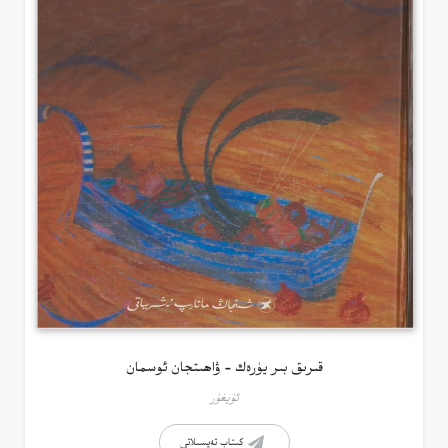
قىرىق بىر يۈرەك – ۋاھىتجان ئوسمان
ئۇيغۇر
كىتاب تەپسىلاتى