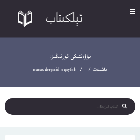
☰
نۆۋەتتىكى ئورنىڭىز:
باشبەت
/ / manas deryasidin qaytish