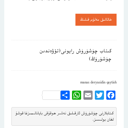
خاتالىق مەلۇم قىلىڭ
كىتاب چۈشۈرۈش رايونى(تۆۋەندىن
چۈشۈرۈڭ)
manas deryasidin qaytish
WhatsApp
Share
Email
Twitter
Facebook
كىتابلارنى چۈشۈرۈش ئارقىلىق 
نەشىر ھوقۇقى باياناتى
مىزغا قوشۇ
لغان بولىسىز.