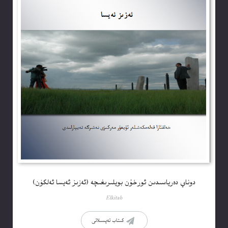
دوناي دەرياسىدىن ئورخۇن بويلىرىغىچە (ئەزىز ئەيسا ئەلكۈن)
Elkitab
كىتاب تەپسىلاتى