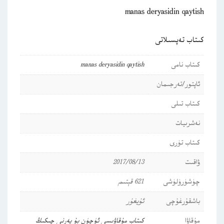
manas deryasidin qaytish
كىتاب تەپسىلاتى
كىتاب نامى
manas deryasidin qaytish
ئاپتور/تەرجىمان
كىتاب تىلى
نەشرىيات
كىتاب تۈرى
ۋاقىت
2017/08/13
چۈشۈرۈلۈشى
621 قېتىم
باشقۇرغۇچى
ئۇيغۇر
مۇقاۋا
كىتاب مۇقاۋىسى ئۈچۈن بۇ يەرنى چىكىڭ