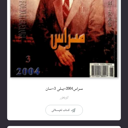
مىراس2004-يىلى 3-سان
ئۇيغۇر
كىتاب تەپسىلاتى