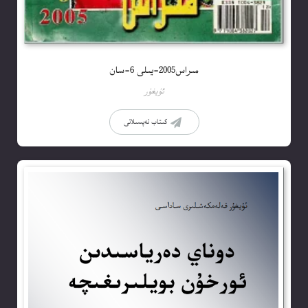
مىراس2005-يىلى 6-سان
ئۇيغۇر
كىتاب تەپسىلاتى