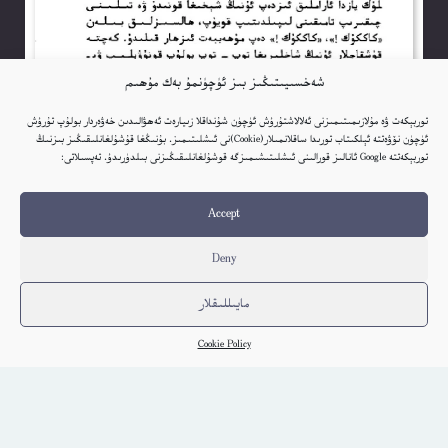
شەخسىيىتىڭىز بىز ئۈچۈنمۇ بەك مۇھىم
توربېكەت ۋە مۇلازىمىتىمىزنى ئەلالاشتۇرۇش ئۈچۈن شۇنداقلا زىيارەت ئەھۋالىدىن خەۋەردار بولۇپ تۇرۇش
ئۈچۈن نۆۋەتتە ئېلكىتاب تورىدا ساقلانمىلار(Cookie)نى ئىشلىتىمىز. بۇنىڭغا قۇشۇلغانلىقىڭىز بىزنىڭ
توربېكەتتە Google ئانالىز قورالىنى ئىشلىتىشىمىزگە قوشۇلغانلىقىڭىزنى بىلدۈرىدۇ. تەپسىلاتى:
ساداقەت (زۇردۇن سابىر)
Elkitab
Accept
كىتاب تەپسىلاتى
Deny
مايىللىقلار
Cookie Policy