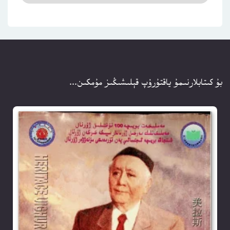
بۇ كىتابلارنىمۇ ياقتۇرۇپ قېلىشىڭىز مۇمكىن...