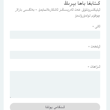
كىتابغا باھا بېرىڭ
ئېلېكتىرونلۇق خەت ئادرېسىڭىز ئاشكارىلانمايدۇ.
*
بەلگىسى بارلار
چوقۇم تولدۇرۇلىدۇ
ئاتى
*
ئېلخەت
*
ئىزاھات
*