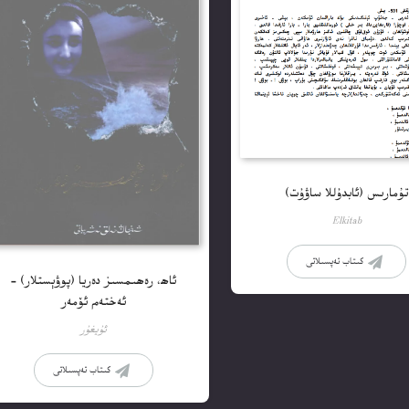
تۇمارىس (ئابدۇللا ساۋۇت)
Elkitab
كىتاب تەپسىلاتى
ئاھ، رەھىمسىز دەريا (پوۋېستلار) –
ئەختەم ئۆمەر
ئۇيغۇر
كىتاب تەپسىلاتى