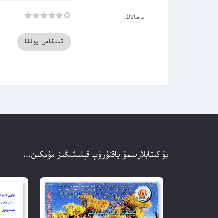
باھالاڭ:
بۇ كىتابلارنىمۇ ياقتۇرۇپ قېلىشىڭىز مۇمكىن...