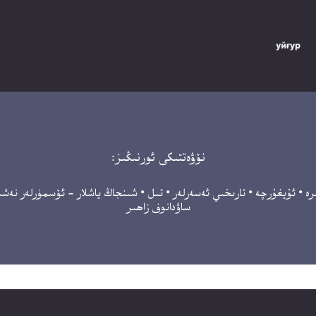
نۆۋەتتىكى ئورنىڭىز:
رە
•
ئۇيغۇرچە
•
تارىخىي ئەسەرلەر
•
تىل
•
شىنجاڭ ياشلار - ئۆسمۈرلەر نەشى
ساۋدانوف زاھىر