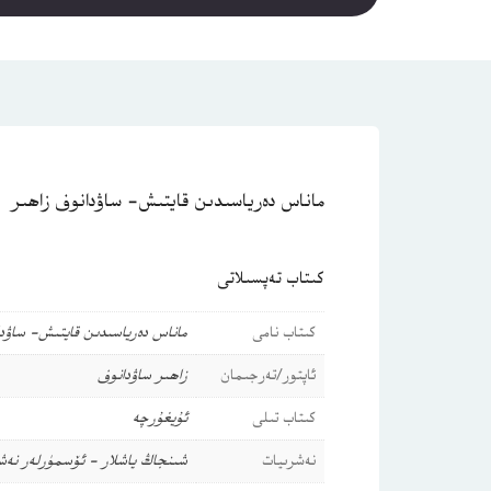
ماناس دەرياسىدىن قايتىش- ساۋدانوف زاھىر
كىتاب تەپسىلاتى
كىتاب نامى
ماناس دەرياسىدىن قايتىش- ساۋد
ئاپتور/تەرجىمان
زاھىر ساۋدانوف
كىتاب تىلى
ئۇيغۇرچە
نەشرىيات
شىنجاڭ ياشلار - ئۆسمۈرلەر نەش