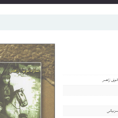
انوف زاھىر
ىرىياتى