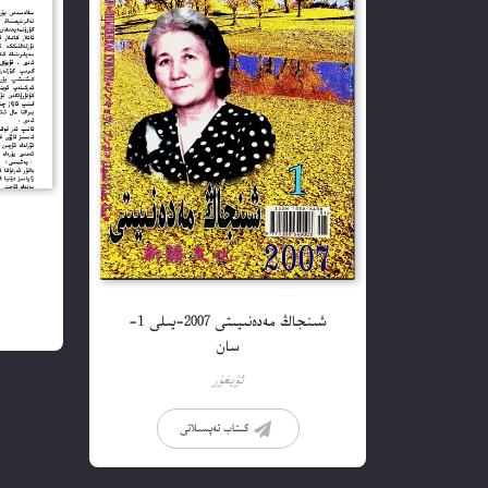
شىنجاڭ مەدەنىيىتى 2007-يىلى 1-
سان
ئۇيغۇر
كىتاب تەپسىلاتى