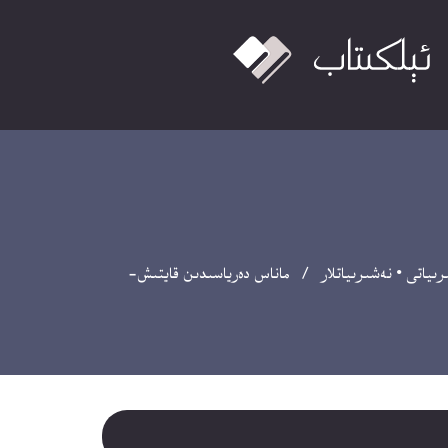
رىياتى
•
نەشىرىياتلار
/ ماناس دەرياسىدىن قايتىش-