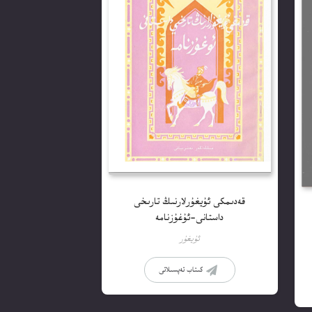
قەدىمكى ئۇيغۇرلارنىڭ تارىخى
داستانى-ئۇغۇزنامە
ئۇيغۇر
كىتاب تەپسىلاتى