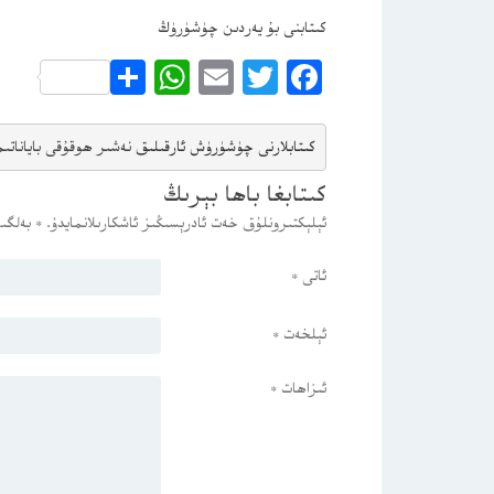
كىتابنى بۇ يەردىن چۈشۈرۈڭ
WhatsApp
Share
Email
Twitter
Facebook
كىتابلارنى چۈشۈرۈش ئارقىلىق 
نەشىر ھوقۇقى باياناتى
م
كىتابغا باھا بېرىڭ
ئېلېكتىرونلۇق خەت ئادرېسىڭىز ئاشكارىلانمايدۇ.
*
بەلگىس
ئاتى
*
ئېلخەت
*
ئىزاھات
*