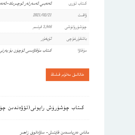
كىتاب تۈرى
ئەدەبىي ئەسەرلەر
ئوچىرىك-ئەدەب
ۋاقىت
2021/02/21
چۈشۈرۈلۈشى
3,946 قېتىم
باشقۇرغۇچى
ئۇيغۇر
مۇقاۋا
كىتاب مۇقاۋىسى ئۈچۈن بۇ يەرن
خاتالىق مەلۇم قىلىڭ
كىتاب چۈشۈرۈش رايونى(تۆۋەندىن چۈ
ماناس دەرياسىدىن قايتىش- ساۋدانوف زاھىر