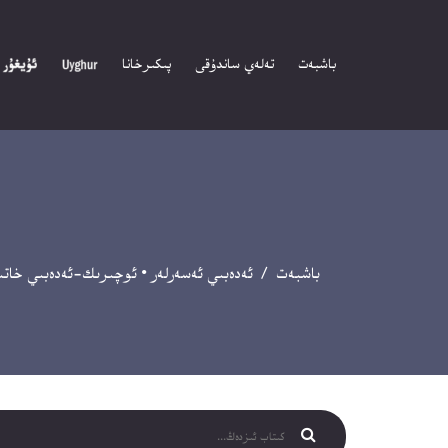
باشبەت
تەلەي ساندۇقى
پىكىرخانا
باشبەت
/
ئەدەبىي ئەسەرلەر
•
ئوچىرىك-ئەدەبىي خاتى