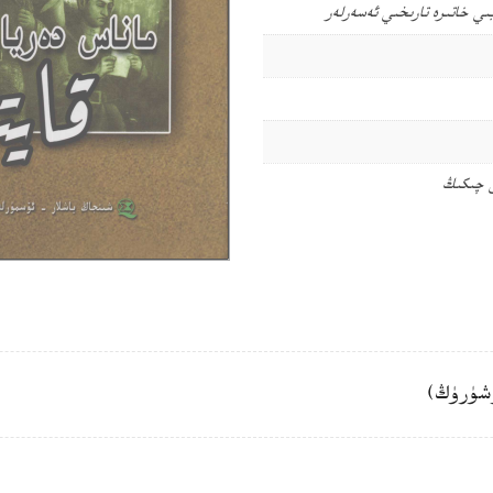
ىي خاتىرە
تارىخىي ئەسەرلەر
ى چىكىڭ
شۈرۈڭ)