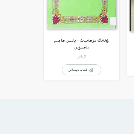
ۋەتەنگە مۇھەببەت – ياسىن ھاجىم
ماھمۇدى
ئۇيغۇر
كىتاب تەپسىلاتى
ستانە ئۇلىنىشلار
راي سىناش
سۆز قالدۇرۇش دەپتىرى