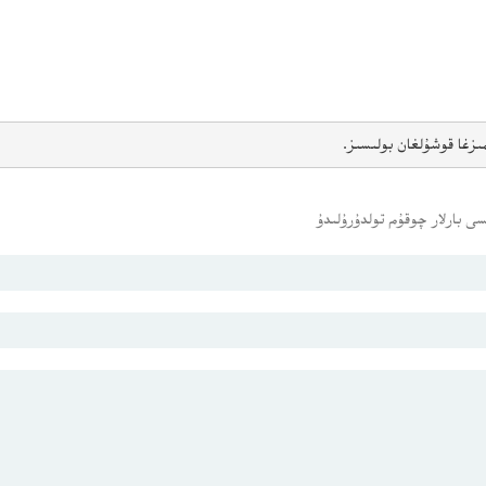
ىزغا قوشۇلغان بولىسىز.
ى بارلار چوقۇم تولدۇرۇلىدۇ