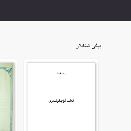
يېڭى كىتابلار