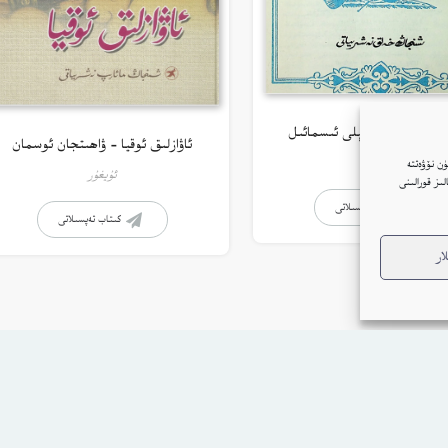
ل نەزمىلىرى – ئېلى ئىسمائىل
ئاۋازلىق ئوقيا – ۋاھىتجان ئوسمان
ئۇيغۇر
ن نۆۋەتتە
ئۇيغۇر
ار(Cookie)نى ئىشلىتىمىز. بۇنىڭغا قۇشۇلغانلىقىڭىز بىزنىڭ توربېكەتتە Google ئانالىز قورالىنى
كىتاب تەپسىلاتى
كىتاب تەپسىلاتى
ار
بنىڭ كۈندىلىك خاتىرىسى
بېكەت ھەققىدە
پىلاندىكى كىتابلار
تەلەي ساندۇقى
دو