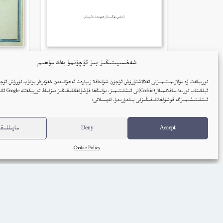
شەخسىيىتىڭىز بىز ئۈچۈنمۇ بەك مۇھىم
قەلب ئۇچقۇنلىرى – غۇلام ئوسمان
قۇمۇ
زۇلپىقار
توربېكەت ۋە مۇلازىمىتىمىزنى ئەلالاشتۇرۇش ئۈچۈن شۇنداقلا زىيارەت ئەھۋالىدىن خەۋەردار بولۇپ تۇرۇش ئۈچۈ
ئېلكىتاب تورىدا ساقلانمىل
ئۇيغۇر
ئىشلىتىشىمىزگە قوشۇلغانلىقىڭىزنى بىلدۈرىدۇ. تەپسىلاتى:
كىتاب تەپسىلاتى
Accept
Deny
مايىللىقل
Cookie Policy
Embed Link
ئاۋات كىتابلار
ئېلكىتاب يوللاڭ
ئېلكىتا