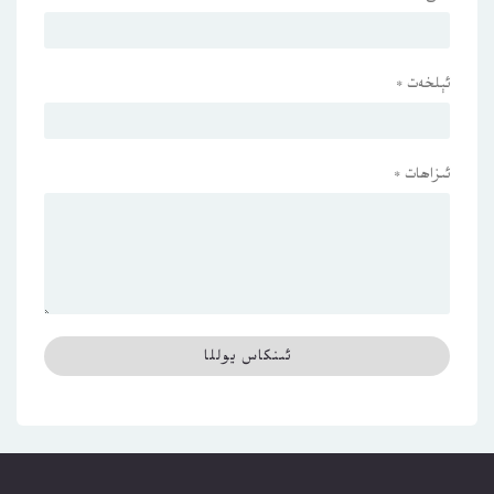
ئېلخەت
*
ئىزاھات
*