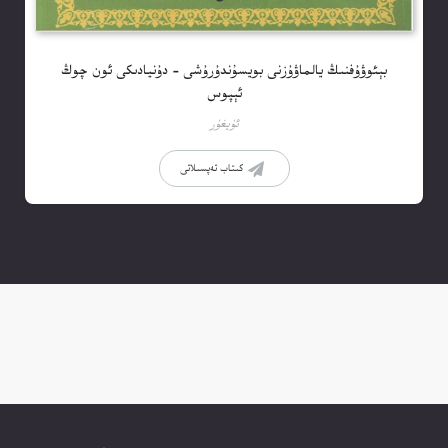
بېئوۋۇفنىڭ يالماۋۇزنى بويسۇندۇرۇشى – دۇنيادىكى ئون چوڭ
ئېپوس
ئۇيغۇر
كىتاب تەپسىلاتى