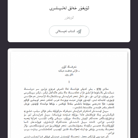
ئۇيغۇر خەلق لەتىپىلىرى
ئۇيغۇر
كىتاب تەپسىلاتى