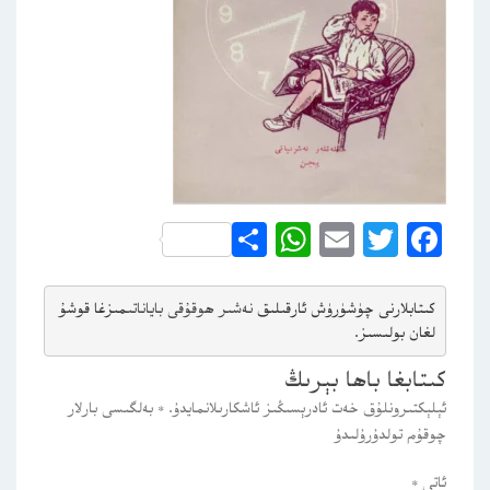
WhatsApp
Share
Email
Twitter
Facebook
كىتابلارنى چۈشۈرۈش ئارقىلىق 
نەشىر ھوقۇقى باياناتى
مىزغا قوشۇ
لغان بولىسىز.
كىتابغا باھا بېرىڭ
ئېلېكتىرونلۇق خەت ئادرېسىڭىز ئاشكارىلانمايدۇ.
*
بەلگىسى بارلار
چوقۇم تولدۇرۇلىدۇ
ئاتى
*