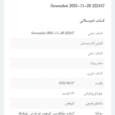
Screenshot 2025-11-28 222457
كىتاب تەپسىلاتى
كىتاب نامى
Screenshot 2025-11-28 222457
ئاپتور/تەرجىمان
كىتاب تىلى
نەشرىيات
كىتاب تۈرى
ۋاقىت
2026/06/07
چۈشۈرۈلۈشى
34 قېتىم
باشقۇرغۇچى
ئۇيغۇر
مۇقاۋا
كىتاب مۇقاۋىسى ئۈچۈن بۇ يەرنى چىكىڭ