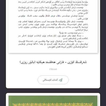
شەرقنىڭ كۆزى – فارابى ھەققىدە ھېكايە (باتۇر روزى)
Elkitab
كىتاب تەپسىلاتى