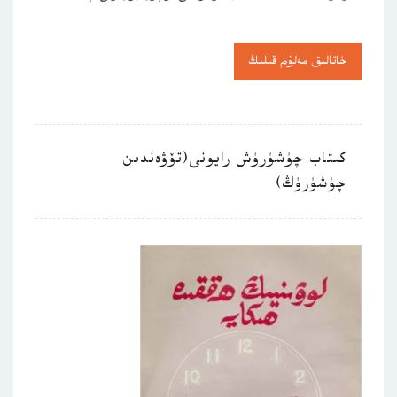
خاتالىق مەلۇم قىلىڭ
كىتاب چۈشۈرۈش رايونى(تۆۋەندىن
چۈشۈرۈڭ)