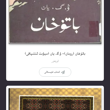
باتۇخان (رومان)- ۋ.گ. يان (سېۋىت ئىتتىپاقى)
ئۇيغۇر
كىتاب تەپسىلاتى