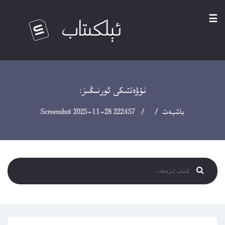
☰
نۆۋەتتىكى ئورنىڭىز:
باشبەت
/ / Screenshot 2025-11-28 222457