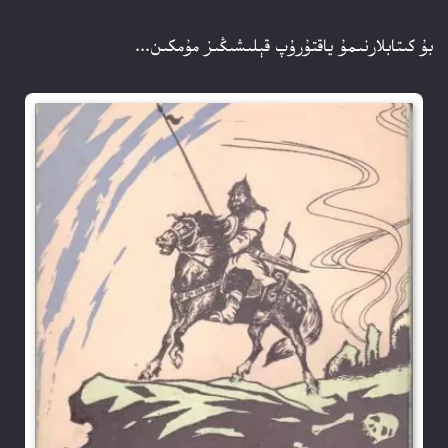
بۇ كىتابلارنىمۇ ياقتۇرۇپ قېلىشىڭىز مۇمكىن...