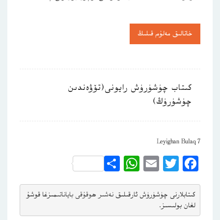
خاتالىق مەلۇم قىلىڭ
كىتاب چۈشۈرۈش رايونى(تۆۋەندىن
چۈشۈرۈڭ)
Leyighan Bulaq 7
WhatsApp
Share
Email
Twitter
Facebook
كىتابلارنى چۈشۈرۈش ئارقىلىق 
نەشىر ھوقۇقى باياناتى
مىزغا قوشۇ
لغان بولىسىز.