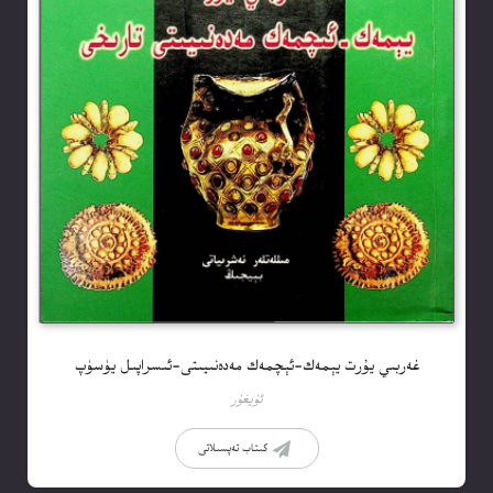
غەربىي يۇرت يېمەك-ئېچمەك مەدەنىيىتى-ئىسراپىل يۈسۈپ
ئۇيغۇر
كىتاب تەپسىلاتى