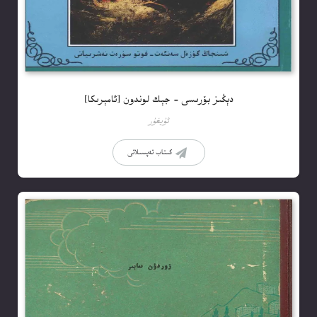
دېڭىز بۆرىسى – جېك لوندون [ئامېرىكا]
ئۇيغۇر
كىتاب تەپسىلاتى