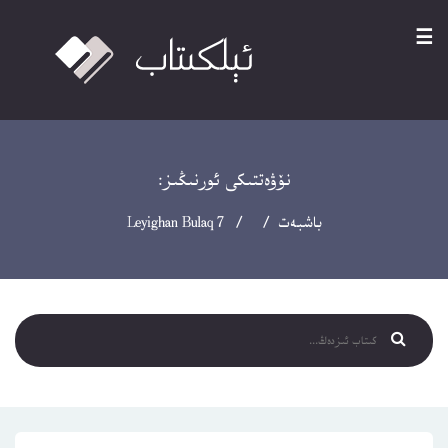
☰
نۆۋەتتىكى ئورنىڭىز:
باشبەت
/ / Leyighan Bulaq 7