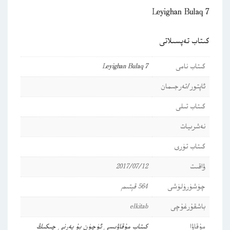
Leyighan Bulaq 7
كىتاب تەپسىلاتى
كىتاب نامى
Leyighan Bulaq 7
ئاپتور/تەرجىمان
كىتاب تىلى
نەشرىيات
كىتاب تۈرى
ۋاقىت
2017/07/12
چۈشۈرۈلۈشى
564 قېتىم
باشقۇرغۇچى
elkitab
مۇقاۋا
كىتاب مۇقاۋىسى ئۈچۈن بۇ يەرنى چىكىڭ