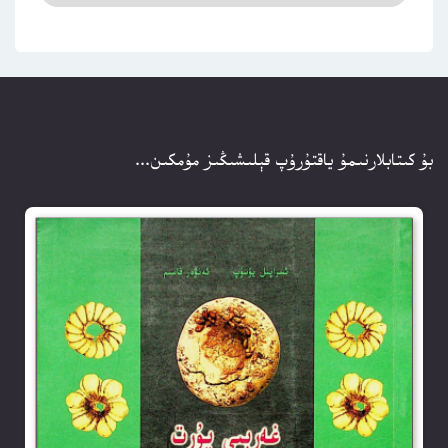
بۇ كىتابلارنىمۇ ياقتۇرۇپ قېلىشىڭىز مۇمكىن...