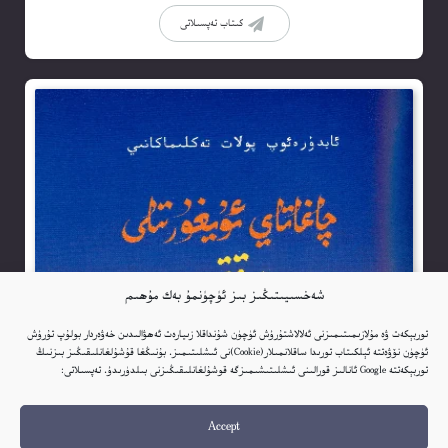
كىتاب تەپسىلاتى
شەخسىيىتىڭىز بىز ئۈچۈنمۇ بەك مۇھىم
توربېكەت ۋە مۇلازىمىتىمىزنى ئەلالاشتۇرۇش ئۈچۈن شۇنداقلا زىيارەت ئەھۋالىدىن خەۋەردار بولۇپ تۇرۇش
ئۈچۈن نۆۋەتتە ئېلكىتاب تورىدا ساقلانمىلار(Cookie)نى ئىشلىتىمىز. بۇنىڭغا قۇشۇلغانلىقىڭىز بىزنىڭ
توربېكەتتە Google ئانالىز قورالىنى ئىشلىتىشىمىزگە قوشۇلغانلىقىڭىزنى بىلدۈرىدۇ. تەپسىلاتى:
Accept