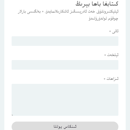
كىتابغا باھا بېرىڭ
ئېلېكتىرونلۇق خەت ئادرېسىڭىز ئاشكارىلانمايدۇ.
*
بەلگىسى بارلار
چوقۇم تولدۇرۇلىدۇ
ئاتى
*
ئېلخەت
*
ئىزاھات
*