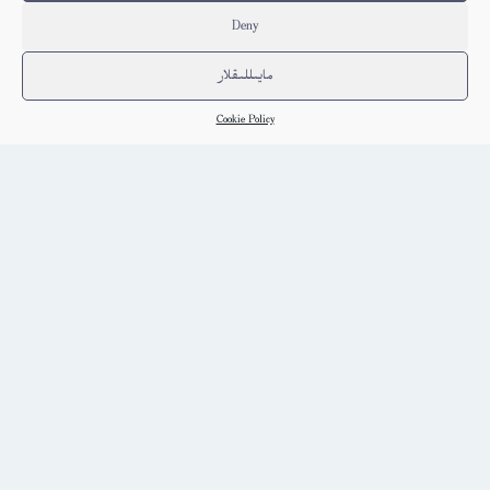
Deny
مايىللىقلار
Cookie Policy
چاغاتاي ئۇيغۇر تىلى ھەققىدە مۇپەسسەل بايان
Choghluq
كىتاب تەپسىلاتى