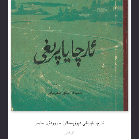
ئارچا ياپرىقى (پوۋېستلار) – زوردۇن سابىر
ئۇيغۇر