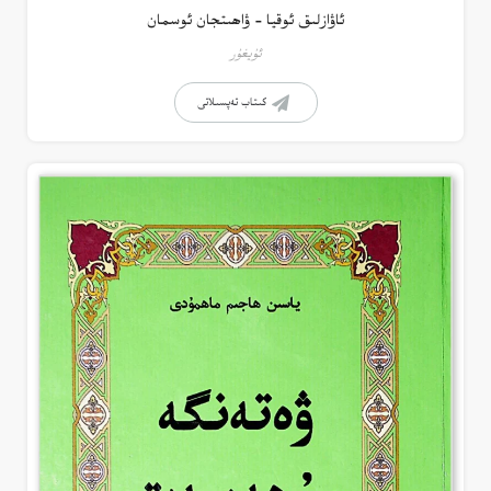
ئاۋازلىق ئوقيا – ۋاھىتجان ئوسمان
ئۇيغۇر
كىتاب تەپسىلاتى