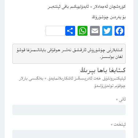
كۈرەشچان ئەجدادلار – ئابدۇلھېكىم باقى ئېلتەبىر
بۇ يەردىن چۈشۈرۈڭ
WhatsApp
Share
Email
Twitter
Facebook
كىتابلارنى چۈشۈرۈش ئارقىلىق 
نەشىر ھوقۇقى باياناتى
مىزغا قوشۇ
لغان بولىسىز.
كىتابغا باھا بېرىڭ
ئېلېكتىرونلۇق خەت ئادرېسىڭىز ئاشكارىلانمايدۇ.
*
بەلگىسى بارلار
چوقۇم تولدۇرۇلىدۇ
ئاتى
*
ئېلخەت
*