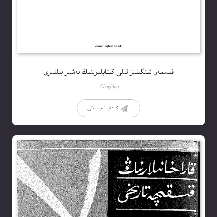
قىسمەن ئىنگىلىز تىلى كىتابلىرىنىڭ نەشىر يىللىرى
Choghluq
كىتاب تەپسىلاتى