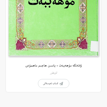
ۋەتەنگە مۇھەببەت – ياسىن ھاجىم ماھمۇدى
ئۇيغۇر
كىتاب تەپسىلاتى