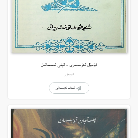
قۇمۇل نەزمىلىرى – ئېلى ئىسمائىل
ئۇيغۇر
كىتاب تەپسىلاتى