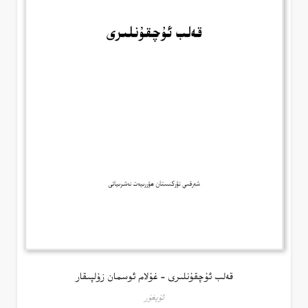
قەلب ئۇچقۇنلىرى – غۇلام ئوسمان زۇلپىقار
ئۇيغۇر