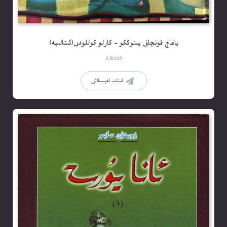
ياغاچ قونچاق پىنوككو – كارلو كوللودى(ئىتالىيە)
Elkitab
كىتاب تەپسىلاتى