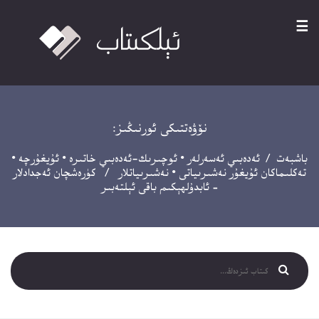
☰
نۆۋەتتىكى ئورنىڭىز:
باشبەت
/
ئەدەبىي ئەسەرلەر
•
ئوچىرىك-ئەدەبىي خاتىرە
•
ئۇيغۇرچە
•
تەكلىماكان ئۇيغۇر نەشىرىياتى
•
نەشىرىياتلار
/ كۈرەشچان ئەجدادلار
– ئابدۇلھېكىم باقى ئېلتەبىر