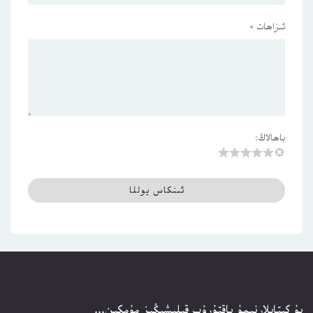
ئىزاھات
*
باھالاڭ:
بۇ كىتابلارنىمۇ ياقتۇرۇپ قېلىشىڭىز مۇمكىن...