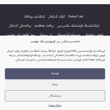
Embed Link
ئاۋات كىتابلار
ئېلكىتاب يوللاڭ
ئېلكىتابنىڭ كۈندىلىك خاتىرىسى
بېكەت ھەققىدە
پىلاندىكى كىتابلار
تەلەي ساندۇقى
دوستانە ئۇلىنىشلار
راي سىناش
سۆز قالدۇرۇش دەپتىرى
شەخسىيىتىڭىز بىز ئۈچۈنمۇ بەك مۇھىم
كۆپ سورالغان سۇئاللار
كىتاب تىزىملىكى
مەخپىيەتلىك باياناتى
توربېكەت ۋە مۇلازىمىتىمىزنى ئەلالاشتۇرۇش ئۈچۈن شۇنداقلا زىيارەت ئەھۋالىدىن خەۋەردار بولۇپ تۇرۇش
نەشىر ھوقۇقى باياناتى
ئۈچۈن نۆۋەتتە ئېلكىتاب تورىدا ساقلانمىلار(Cookie)نى ئىشلىتىمىز. بۇنىڭغا قۇشۇلغانلىقىڭىز بىزنىڭ
توربېكەتتە Google ئانالىز قورالىنى ئىشلىتىشىمىزگە قوشۇلغانلىقىڭىزنى بىلدۈرىدۇ. تەپسىلاتى:
© 2017-2026 تور بېكەتنىڭ بارلىق ھوقۇقى ئېلكىتاب تورى غا مەنسۇپ.
Accept
تور بېكەت ھەققىدە تەكلىپ - پىكىر بولسا، تۆۋەندىكى ئېلخەت ئارقىلىق بېكەت
باشلىقى بىلەن بىۋاستە ئالاقە قىلىڭ: elkitabtori@gmail.com
Deny
ھەر كۈنى يېڭى كىتابلار قوشۇلىۋاتىدۇ...
مايىللىقلار
Cookie Policy