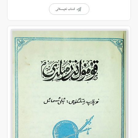
كىتاب تەپسىلاتى