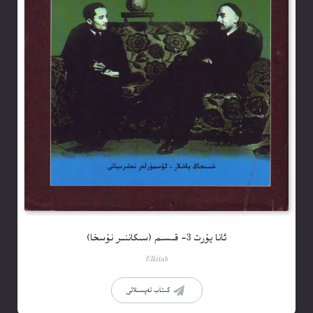
ئانا يۇرت 3- قىسىم (سىكاننىر نۇسخا)
Elkitab
كىتاب تەپسىلاتى