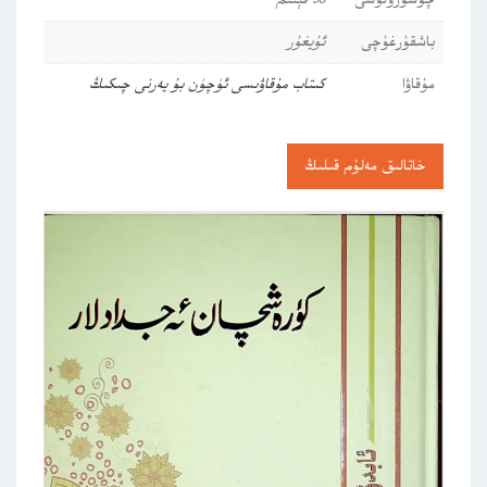
چۈشۈرۈلۈشى
93 قېتىم
باشقۇرغۇچى
ئۇيغۇر
مۇقاۋا
كىتاب مۇقاۋىسى ئۈچۈن بۇ يەرنى چىكىڭ
خاتالىق مەلۇم قىلىڭ