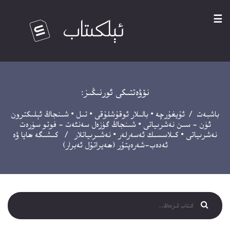
☰
نۆۋەتتىكى ئورنىڭىز:
باشبەت
/
ئۇيغۇرچە
•
بالىلار ئوقۇشلۇقى
•
تىل
•
شىنجاڭ ئېلىكترون
ئۈن - سىن نەشرىياتى
•
شىنجاڭ گۈزەل سەنئەت - فوتو سۈرەت
نەشرىياتى
•
كىلاسسىك ئەسەرلەر
•
نەشىرىياتلار
/ كىشىگە ھايا ۋە
ئەدەب-شەرەپتۇر (ھەيراتۇل ئەبرار)