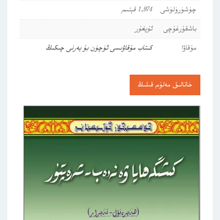
چۈشۈرۈلۈشى
1,974 قېتىم
باشقۇرغۇچى
ئۇيغۇر
مۇقاۋا
كىتاب مۇقاۋىسى ئۈچۈن بۇ يەرنى چىكىڭ
خاتالىق مەلۇم قىلىڭ