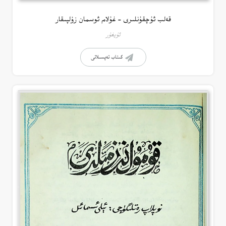
قەلب ئۇچقۇنلىرى – غۇلام ئوسمان زۇلپىقار
ئۇيغۇر
كىتاب تەپسىلاتى