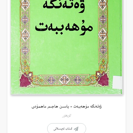
ۋەتەنگە مۇھەببەت – ياسىن ھاجىم ماھمۇدى
ئۇيغۇر
كىتاب تەپسىلاتى