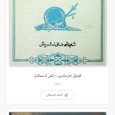
قۇمۇل نەزمىلىرى – ئېلى ئىسمائىل
ئۇيغۇر
كىتاب تەپسىلاتى