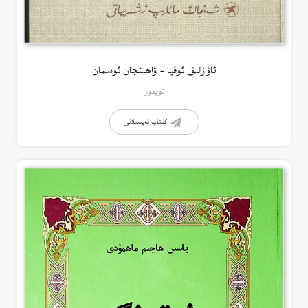
ئاۋازلىق ئوقيا – ۋاھىتجان ئوسمان
ئۇيغۇر
كىتاب تەپسىلاتى