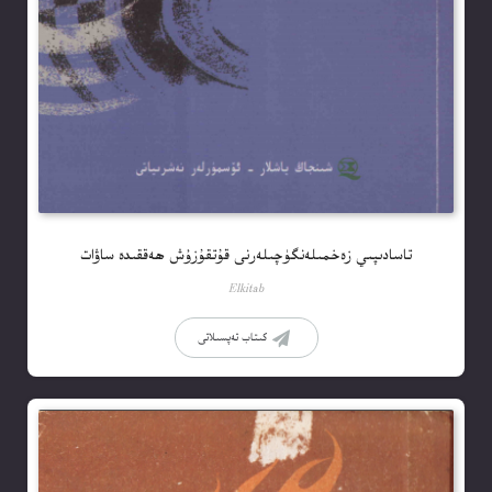
تاسادىپىي زەخمىلەنگۈچىلەرنى قۇتقۇزۇش ھەققىدە ساۋات
Elkitab
كىتاب تەپسىلاتى