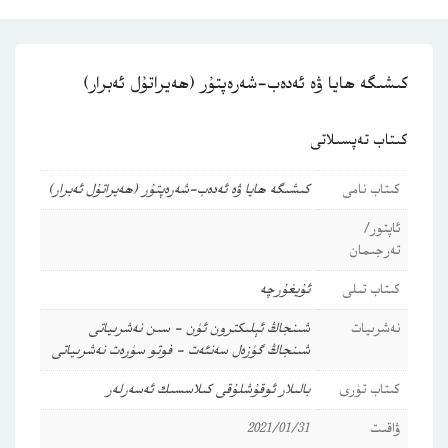
كىشىگە ھايا ۋە ئەدەب-شەرەپتۇر (ھەيراتۇل ئەبرار)
كىتاب تەپسىلاتى
كىتاب نامى
كىشىگە ھايا ۋە ئەدەب-شەرەپتۇر (ھەيراتۇل ئەبرار)
ئاپتور/
تەرجىمان
كىتاب تىلى
ئۇيغۇرچە
نەشرىيات
شىنجاڭ ئېلىكترون ئۈن - سىن نەشرىياتى
شىنجاڭ گۈزەل سەنئەت - فوتو سۈرەت نەشرىياتى
كىتاب تۈرى
بالىلار ئوقۇشلۇقى
كىلاسسىك ئەسەرلەر
ۋاقىت
2021/01/31