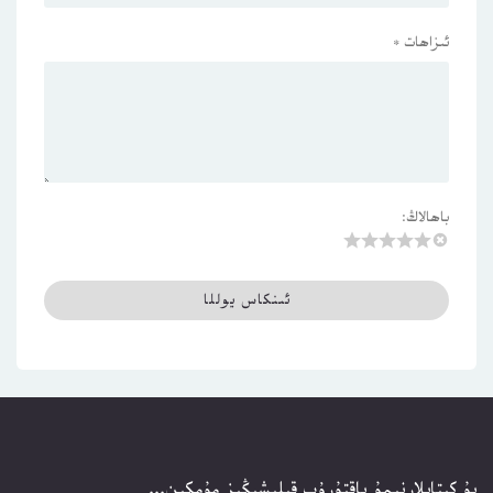
ئىزاھات
*
باھالاڭ:
بۇ كىتابلارنىمۇ ياقتۇرۇپ قېلىشىڭىز مۇمكىن...