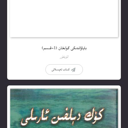
باياۋاندىكى گۈلخان (1-قىسم)
ئۇيغۇر
كىتاب تەپسىلاتى