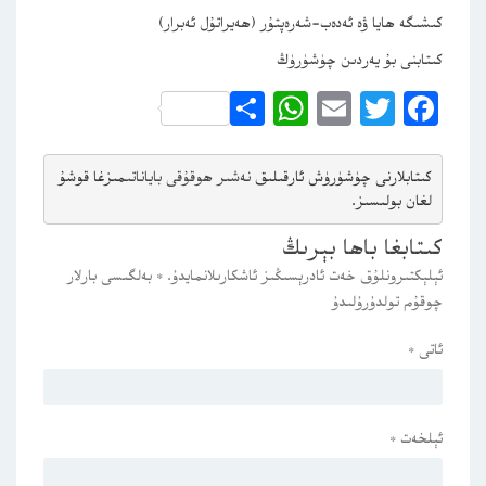
كىشىگە ھايا ۋە ئەدەب-شەرەپتۇر (ھەيراتۇل ئەبرار)
كىتابنى بۇ يەردىن چۈشۈرۈڭ
WhatsApp
Share
Email
Twitter
Facebook
كىتابلارنى چۈشۈرۈش ئارقىلىق 
نەشىر ھوقۇقى باياناتى
مىزغا قوشۇ
لغان بولىسىز.
كىتابغا باھا بېرىڭ
ئېلېكتىرونلۇق خەت ئادرېسىڭىز ئاشكارىلانمايدۇ.
*
بەلگىسى بارلار
چوقۇم تولدۇرۇلىدۇ
ئاتى
*
ئېلخەت
*