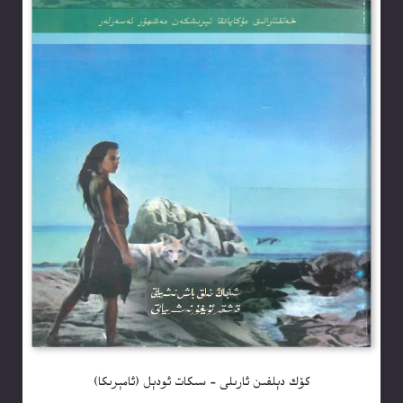
كۆك دېلفىن ئارىلى – سىكات ئودېل (ئامېرىكا)