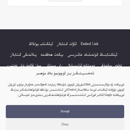
Embed Link
ئاۋات كىتابلار
ئېلكىتاب يوللاڭ
ئېلكىتابنىڭ كۈندىلىك خاتىرىسى
بېكەت ھەققىدە
پىلاندىكى كىتابلار
تەلەي ساندۇقى
دوستانە ئۇلىنىشلار
راي سىناش
سۆز قالدۇرۇش دەپتىرى
شەخسىيىتىڭىز بىز ئۈچۈنمۇ بەك مۇھىم
كۆپ سورالغان سۇئاللار
كىتاب تىزىملىكى
مەخپىيەتلىك باياناتى
توربېكەت ۋە مۇلازىمىتىمىزنى ئەلالاشتۇرۇش ئۈچۈن شۇنداقلا زىيارەت ئەھۋالىدىن خەۋەردار بولۇپ تۇرۇش
نەشىر ھوقۇقى باياناتى
ئۈچۈن نۆۋەتتە ئېلكىتاب تورىدا ساقلانمىلار(Cookie)نى ئىشلىتىمىز. بۇنىڭغا قۇشۇلغانلىقىڭىز بىزنىڭ
توربېكەتتە Google ئانالىز قورالىنى ئىشلىتىشىمىزگە قوشۇلغانلىقىڭىزنى بىلدۈرىدۇ. تەپسىلاتى:
© 2017-2026 تور بېكەتنىڭ بارلىق ھوقۇقى ئېلكىتاب تورى غا مەنسۇپ.
Accept
تور بېكەت ھەققىدە تەكلىپ - پىكىر بولسا، تۆۋەندىكى ئېلخەت ئارقىلىق بېكەت
باشلىقى بىلەن بىۋاستە ئالاقە قىلىڭ: elkitabtori@gmail.com
Deny
ھەر كۈنى يېڭى كىتابلار قوشۇلىۋاتىدۇ...