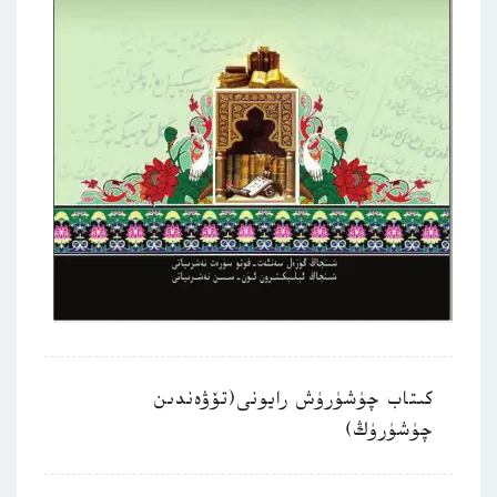
كىتاب چۈشۈرۈش رايونى(تۆۋەندىن
چۈشۈرۈڭ)