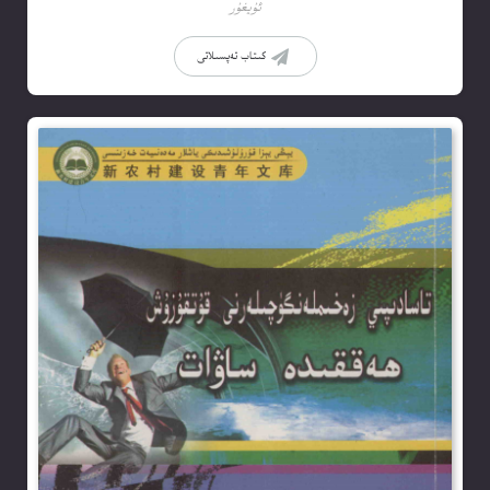
ئۇيغۇر
كىتاب تەپسىلاتى