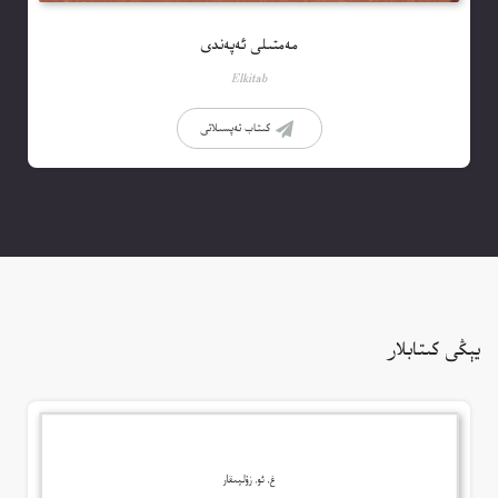
مەمتىلى ئەپەندى
Elkitab
كىتاب تەپسىلاتى
يېڭى كىتابلار