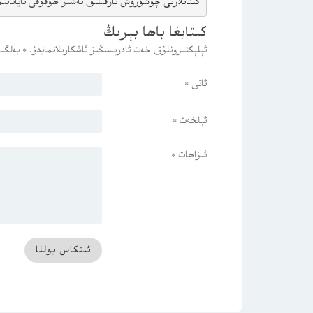
كىتابلارنى چۈشۈرۈش ئارقىلىق 
نەشىر ھوقۇقى باياناتى
م
كىتابغا باھا بېرىڭ
ئېلېكتىرونلۇق خەت ئادرېسىڭىز ئاشكارىلانمايدۇ.
*
بەلگىس
ئاتى
*
ئېلخەت
*
ئىزاھات
*