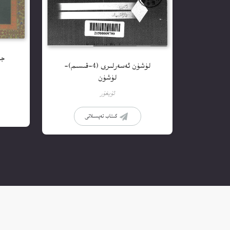
جە
لۈشۈن ئەسەرلىرى (4-قىسىم)-
لۈشۈن
ئۇيغۇر
كىتاب تەپسىلاتى