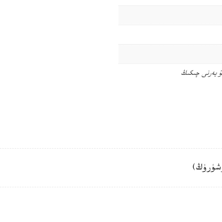
ۇ يەرنى چىكىڭ
شۈرۈڭ)