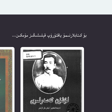
بۇ كىتابلارنىمۇ ياقتۇرۇپ قېلىشىڭىز مۇمكىن...