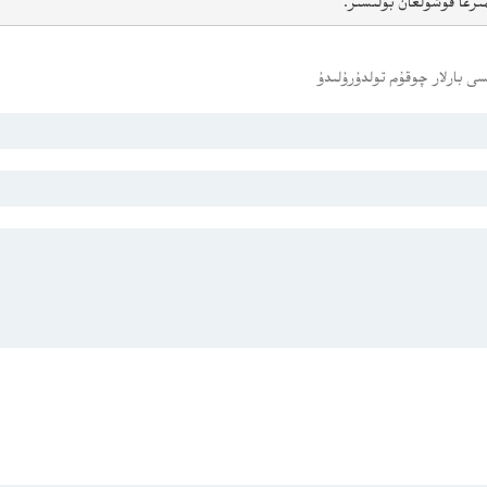
ىزغا قوشۇلغان بولىسىز.
ى بارلار چوقۇم تولدۇرۇلىدۇ