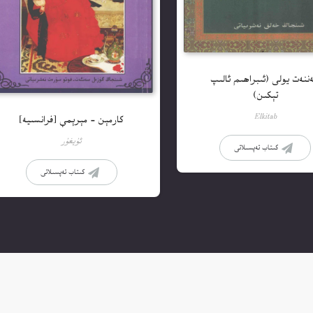
ننەت يولى (ئىبراھىم ئالىپ
تېكىن)
Elkitab
كارمېن – مېرېمې [فرانسىيە]
ئۇيغۇر
كىتاب تەپسىلاتى
كىتاب تەپسىلاتى