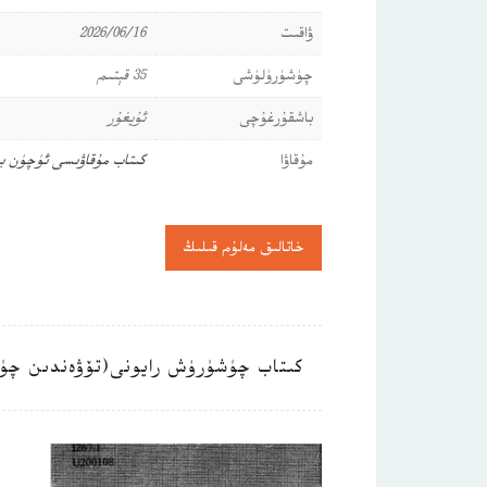
ۋاقىت
2026/06/16
چۈشۈرۈلۈشى
35 قېتىم
باشقۇرغۇچى
ئۇيغۇر
مۇقاۋا
كىتاب مۇقاۋىسى ئۈچۈن ب
خاتالىق مەلۇم قىلىڭ
كىتاب چۈشۈرۈش رايونى(تۆۋەندىن چۈ