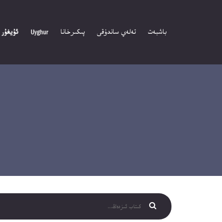
باشبەت
تەلەي ساندۇقى
پىكىرخانا