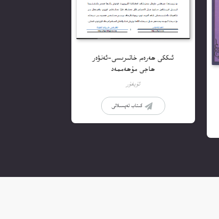
ئىككى ھەرەم خاتىرىسى-ئەنۋەر
ھاجى مۇھەممەد
ئۇيغۇر
كىتاب تەپسىلاتى