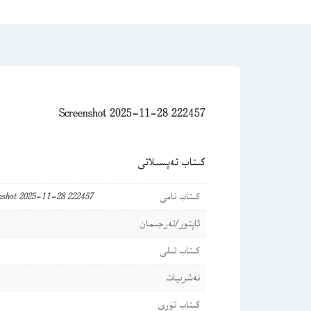
Screenshot 2025-11-28 222457
كىتاب تەپسىلاتى
كىتاب نامى
nshot 2025-11-28 222457
ئاپتور/تەرجىمان
كىتاب تىلى
نەشرىيات
كىتاب تۈرى