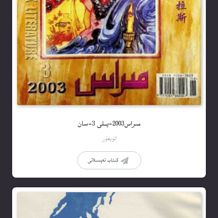
مىراس2003-يىلى 3-سان
ئۇيغۇر
كىتاب تەپسىلاتى