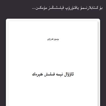
بۇ كىتابلارنىمۇ ياقتۇرۇپ قېلىشىڭىز مۇمكىن...