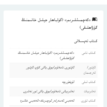
«كەچمىشلىرىم» (گۈلباھار جېلىل خانىمنىڭ
گۇۋاھلىقى)
كىتاب تەپسىلاتى
كىتاب نامى
«كەچمىشلىرىم» (گۈلباھار جېلىل خانىمنىڭ
گۇۋاھلىقى)
ئاپتور/
ئاپتورى نامەلۇم/يوق ياكى كۆپ ئاپتور
تەرجىمان
كىتاب تىلى
ئۇيغۇرچە
نەشرىيات
نەشرىياتى نامەلۇم/يوق ياكى تور نەشرى
كىتاب تۈرى
ئەدەبىي ئەسەرلەر
ئوچىرىك-ئەدەبىي خاتىرە