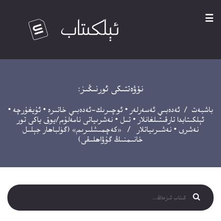
☰
نۆۋەتتىكى ئورنىڭىز:
باشبەت
/
ئەدەبىي ئەسەرلەر
•
ئوچىرىك-ئەدەبىي خاتىرە
•
ئۇيغۇرچە
•
ئېلكىتابدا تارقىتىلغانلار
•
تىل
•
نەشرىياتى نامەلۇم/يوق ياكى تور
نەشرى
•
نەشىرىياتلار
/ «كەچمىشلىرىم» (گۈلباھار جېلىل
خانىمنىڭ گۇۋاھلىقى)