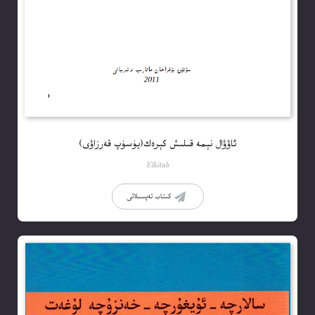
ئاۋۋال نېمە قىلىش كېرەك(يۈسۈپ قەرزاۋى)
Elkitab
كىتاب تەپسىلاتى