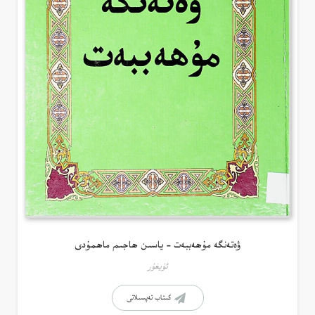
ۋەتەنگە مۇھەببەت – ياسىن ھاجىم ماھمۇدى
ئۇيغۇر
كىتاب تەپسىلاتى