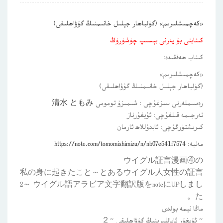
«كەچمىشلىرىم» (گۈلباھار جېلىل خانىمنىڭ گۇۋاھلىقى)
كىتابنى بۇ يەرنى بېسىپ چۈشۈرۈڭ
كىتاب ھەققىدە:
«كەچمىشلىرىم»
(گۈلباھار جېلىل خانىمنىڭ گۇۋاھلىقى)
رەسىملەرنى سىزغۇچى : شىمىزۇ تومومى
清水 ともみ
تەرجىمە قىلغۇچى: ئۇيغۇرناز
كىرىشتۈرگۈچى: ئابدۇللاھ ئارمان
مەنبە:
https://note.com/tomomishimizu/n/nb07e541f7574
‏私の身に起きたこと～とあるウイグル人女性の証言
2～ ウイグル語アラビア文字翻訳版をnoteにUPしまし
た。
ماڭا نېمە بولدى
~ ئۇيغۇر ئاياللىرىنىڭ گۇۋاھلىقى ~２