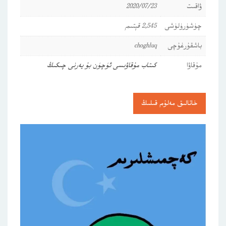
ۋاقىت
2020/07/23
چۈشۈرۈلۈشى
2,545 قېتىم
باشقۇرغۇچى
choghluq
مۇقاۋا
كىتاب مۇقاۋىسى ئۈچۈن بۇ يەرنى چىكىڭ
خاتالىق مەلۇم قىلىڭ