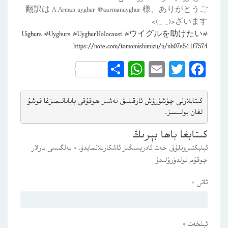
‏翻訳は A Arman uyghur @aarmanuyghur 様、ありがとうご
ざいます<(_ _)>
Uighurs
#
Uyghurs
#
UyghurHolocaust
#
ウイグルを助けたい
#
https://note.com/tomomishimizu/n/nb07e541f7574
WhatsApp
Share
Email
Twitter
Facebook
كىتابلارنى چۈشۈرۈش ئارقىلىق 
نەشىر ھوقۇقى باياناتى
مىزغا قوشۇ
لغان بولىسىز.
كىتابغا باھا بېرىڭ
ئېلېكتىرونلۇق خەت ئادرېسىڭىز ئاشكارىلانمايدۇ.
*
بەلگىسى بارلار
چوقۇم تولدۇرۇلىدۇ
ئاتى
*
ئېلخەت
*