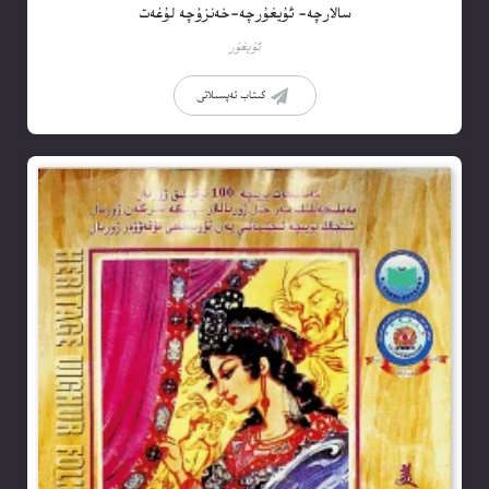
سالارچە- ئۇيغۇرچە-خەنزۇچە لۇغەت
ئۇيغۇر
كىتاب تەپسىلاتى