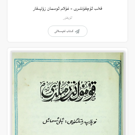
قەلب ئۇچقۇنلىرى – غۇلام ئوسمان زۇلپىقار
ئۇيغۇر
كىتاب تەپسىلاتى