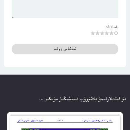
باھالاڭ:
بۇ كىتابلارنىمۇ ياقتۇرۇپ قېلىشىڭىز مۇمكىن...