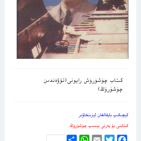
كىتاب چۈشۈرۈش رايونى(تۆۋەندىن
چۈشۈرۈڭ)
كېچىكىپ بايقالغان ئېزىنخاۋىر
كىتابنى بۇ يەرنى بېسىپ چۈشۈرۈڭ
WhatsApp
Share
Email
Twitter
Facebook