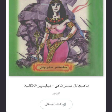
ساھىبجامال مىسىر شاھى – شېكېسپېر (ئەنگلىيە)
ئۇيغۇر
كىتاب تەپسىلاتى