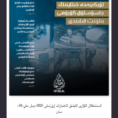
ئىستىقلال ئاۋازى ئايلىق ئاخبارات ژۇرنىلى 2025-يىل ماي 58-
سان