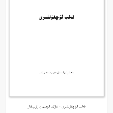
قەلب ئۇچقۇنلىرى – غۇلام ئوسمان زۇلپىقار