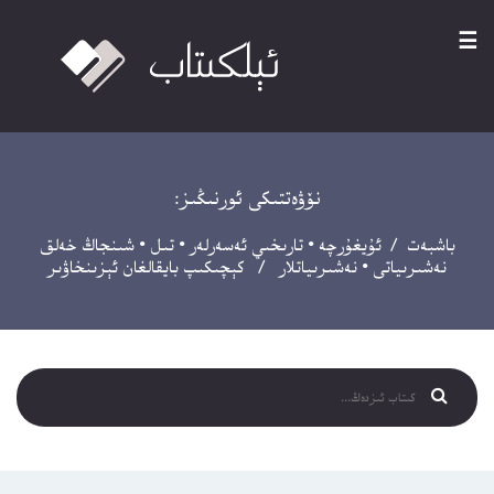
☰
نۆۋەتتىكى ئورنىڭىز:
باشبەت
/
ئۇيغۇرچە
•
تارىخىي ئەسەرلەر
•
تىل
•
شىنجاڭ خەلق
نەشىرىياتى
•
نەشىرىياتلار
/ كېچىكىپ بايقالغان ئېزىنخاۋىر