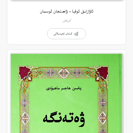
ئاۋازلىق ئوقيا – ۋاھىتجان ئوسمان
ئۇيغۇر
كىتاب تەپسىلاتى