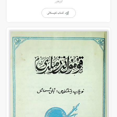
ئۇيغۇر
كىتاب تەپسىلاتى