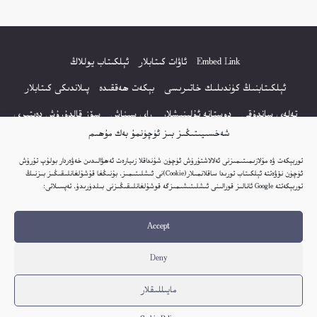
Embed Link
ئاۋات كىتابلار
ئېلكىتاب يوللاڭ
ئېلكىتابنىڭ كۈندىلىك خاتىرىسى
بېكەت ھەققىدە
پىلاندىكى كىتابلار
تەلەي ساندۇقى
دوستانە ئۇلىنىشلار
راي سىناش
سۆز قالدۇرۇش دەپتىرى
شەخسىيىتىڭىز بىز ئۈچۈنمۇ بەك مۇھىم
كۆپ سورالغان سۇئاللار
كىتاب تىزىملىكى
مەخپىيەتلىك باياناتى
توربېكەت ۋە مۇلازىمىتىمىزنى ئەلالاشتۇرۇش ئۈچۈن شۇنداقلا زىيارەت ئەھۋالىدىن خەۋەردار بولۇپ تۇرۇش
نەشىر ھوقۇقى باياناتى
ئۈچۈن نۆۋەتتە ئېلكىتاب تورىدا ساقلانمىلار(Cookie)نى ئىشلىتىمىز. بۇنىڭغا قۇشۇلغانلىقىڭىز بىزنىڭ
توربېكەتتە Google ئانالىز قورالىنى ئىشلىتىشىمىزگە قوشۇلغانلىقىڭىزنى بىلدۈرىدۇ. تەپسىلاتى:
© 2017-2026 تور بېكەتنىڭ بارلىق ھوقۇقى ئېلكىتاب تورى غا مەنسۇپ.
Accept
تور بېكەت ھەققىدە تەكلىپ - پىكىر بولسا، تۆۋەندىكى ئېلخەت ئارقىلىق بېكەت
باشلىقى بىلەن بىۋاستە ئالاقە قىلىڭ: elkitabtori@gmail.com
Deny
ھەر كۈنى يېڭى كىتابلار قوشۇلىۋاتىدۇ...
مايىللىقلار