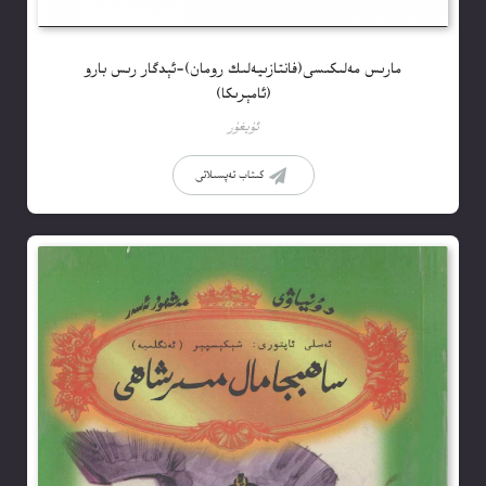
مارىس مەلىكىسى(فانتازىيەلىك رومان)-ئېدگار رىس بارو
(ئامېرىكا)
ئۇيغۇر
كىتاب تەپسىلاتى