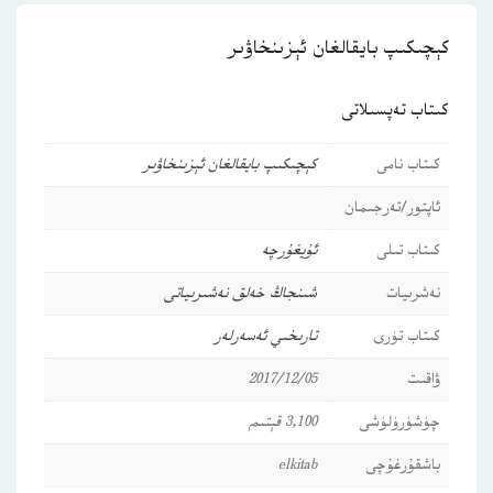
كېچىكىپ بايقالغان ئېزىنخاۋىر
كىتاب تەپسىلاتى
كىتاب نامى
كېچىكىپ بايقالغان ئېزىنخاۋىر
ئاپتور/تەرجىمان
كىتاب تىلى
ئۇيغۇرچە
نەشرىيات
شىنجاڭ خەلق نەشىرىياتى
كىتاب تۈرى
تارىخىي ئەسەرلەر
ۋاقىت
2017/12/05
چۈشۈرۈلۈشى
3,100 قېتىم
باشقۇرغۇچى
elkitab