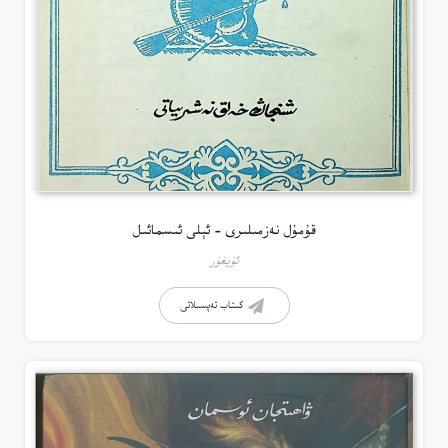
قۇمۇل نەزمىلىرى – ئېلى ئىسمائىل
ئۇيغۇر
كىتاب تەپسىلاتى