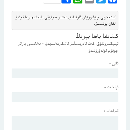
كىتابلارنى چۈشۈرۈش ئارقىلىق 
نەشىر ھوقۇقى باياناتى
مىزغا قوشۇ
لغان بولىسىز.
كىتابغا باھا بېرىڭ
ئېلېكتىرونلۇق خەت ئادرېسىڭىز ئاشكارىلانمايدۇ.
*
بەلگىسى بارلار
چوقۇم تولدۇرۇلىدۇ
ئاتى
*
ئېلخەت
*
ئىزاھات
*