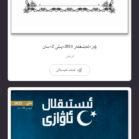
ۋەز-تەبلىغلەر 2014-يىلى 2-سان
ئۇيغۇر
كىتاب تەپسىلاتى