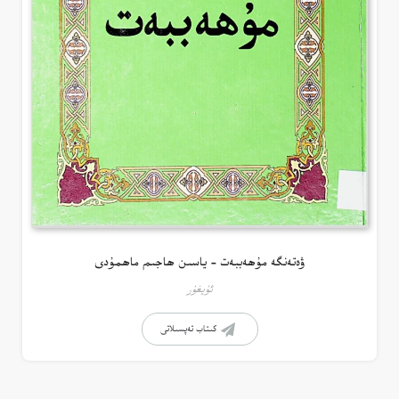
ۋەتەنگە مۇھەببەت – ياسىن ھاجىم ماھمۇدى
ئۇيغۇر
كىتاب تەپسىلاتى