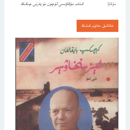
مۇقاۋا
كىتاب مۇقاۋىسى ئۈچۈن بۇ يەرنى چىكىڭ
خاتالىق مەلۇم قىلىڭ