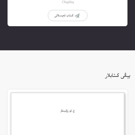
Choghluq
كىتاب تەپسىلاتى
يېڭى كىتابلار