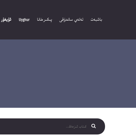
باشبەت
تەلەي ساندۇقى
پىكىرخانا