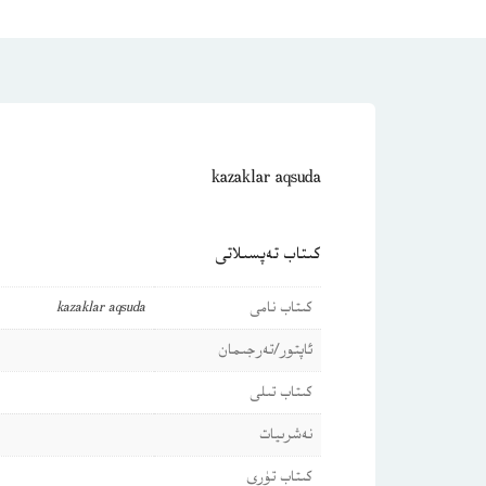
kazaklar aqsuda
كىتاب تەپسىلاتى
كىتاب نامى
kazaklar aqsuda
ئاپتور/تەرجىمان
كىتاب تىلى
نەشرىيات
كىتاب تۈرى