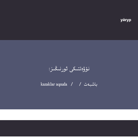
نۆۋەتتىكى ئورنىڭىز:
باشبەت
/ / kazaklar aqsuda