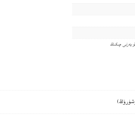
ۇ يەرنى چىكىڭ
شۈرۈڭ)