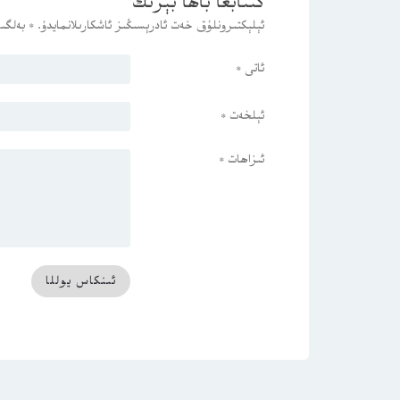
كىتابغا باھا بېرىڭ
ئېلېكتىرونلۇق خەت ئادرېسىڭىز ئاشكارىلانمايدۇ.
*
بەلگىس
ئاتى
*
ئېلخەت
*
ئىزاھات
*