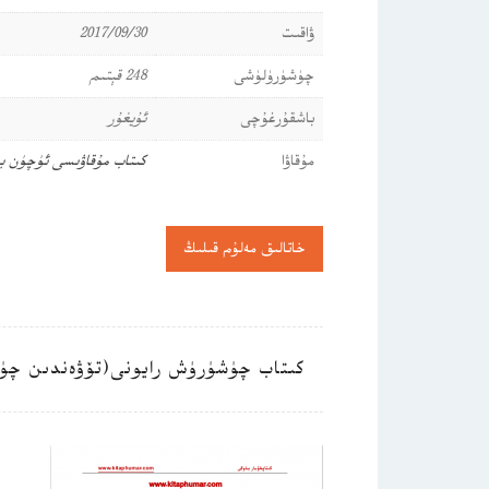
ۋاقىت
2017/09/30
چۈشۈرۈلۈشى
248 قېتىم
باشقۇرغۇچى
ئۇيغۇر
مۇقاۋا
كىتاب مۇقاۋىسى ئۈچۈن ب
خاتالىق مەلۇم قىلىڭ
كىتاب چۈشۈرۈش رايونى(تۆۋەندىن چۈ