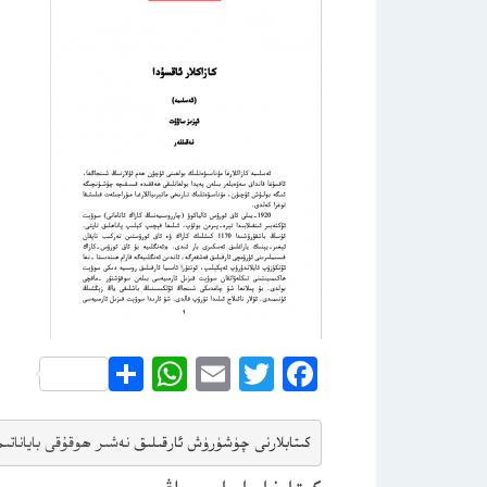
WhatsApp
Share
Email
Twitter
Facebook
كىتابلارنى چۈشۈرۈش ئارقىلىق 
نەشىر ھوقۇقى باياناتى
م