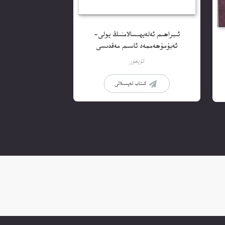
ئىبراھىم ئەلەيھىسالامنىڭ يولى-
ئەبۇمۇھەممەد ئاسىم مەقدىسى
ئۇيغۇر
كىتاب تەپسىلاتى