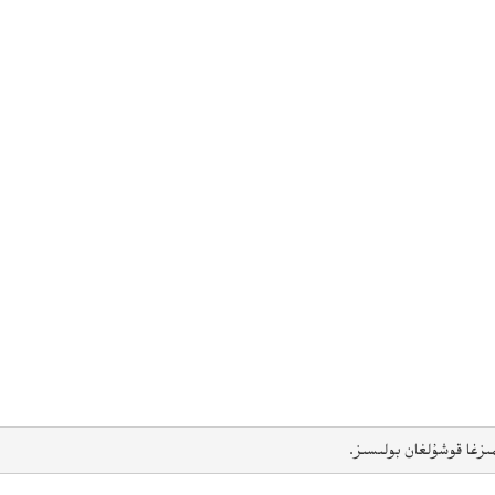
ىزغا قوشۇلغان بولىسىز.