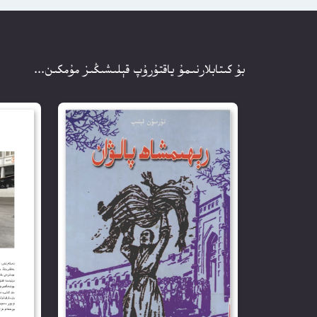
بۇ كىتابلارنىمۇ ياقتۇرۇپ قېلىشىڭىز مۇمكىن...