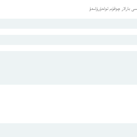
ى بارلار چوقۇم تولدۇرۇلىدۇ