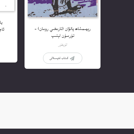
يا
رېھىمشاھ پالۋان (تارىخىي رومان) –
ئاچ
تۇرسۇن لېتىپ
ئۇيغۇر
كىتاب تەپسىلاتى