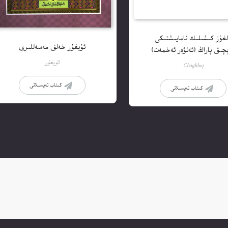
لغۇز كىشىلىك نامايىشتىكى
ئۇيغۇر خەلق مەسەللىرى
چىق پاراڭ (ئەنۋەر ئەخمەت)
ئۇيغۇر
Choghluq
كىتاب تەپسىلاتى
كىتاب تەپسىلاتى