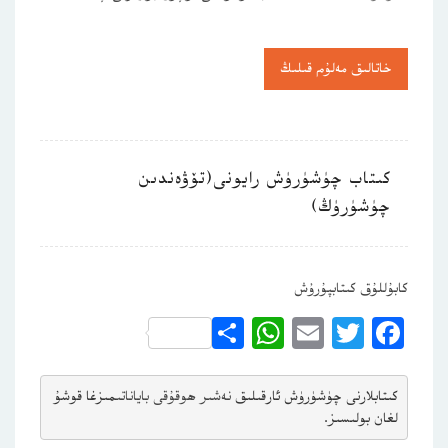
خاتالىق مەلۇم قىلىڭ
كىتاب چۈشۈرۈش رايونى(تۆۋەندىن
چۈشۈرۈڭ)
كابۇللۇق كىتابپۇرۇش
WhatsApp
Share
Email
Twitter
Facebook
كىتابلارنى چۈشۈرۈش ئارقىلىق 
نەشىر ھوقۇقى باياناتى
مىزغا قوشۇ
لغان بولىسىز.