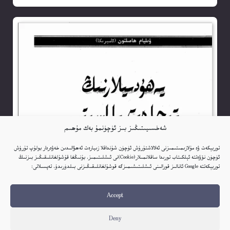
شەخسىيىتىڭىز بىز ئۈچۈنمۇ بەك مۇھىم
توربېكەت ۋە مۇلازىمىتىمىزنى ئەلالاشتۇرۇش ئۈچۈن شۇنداقلا زىيارەت ئەھۋالىدىن خەۋەردار بولۇپ تۇرۇش
ئۈچۈن نۆۋەتتە ئېلكىتاب تورىدا ساقلانمىلار(Cookie)نى ئىشلىتىمىز. بۇنىڭغا قۇشۇلغانلىقىڭىز بىزنىڭ
توربېكەتتە Google ئانالىز قورالىنى ئىشلىتىشىمىزگە قوشۇلغانلىقىڭىزنى بىلدۈرىدۇ. تەپسىلاتى:
Accept
Deny