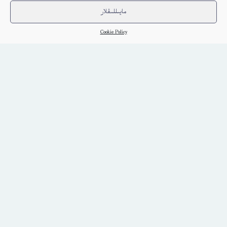
مايىللىقلار
Cookie Policy
يەھۇدىيلارنىڭ تىجارەت پاراسىتى-ۋىليام ھامىلتون (ئامېرىكا)
ئۇيغۇر
كىتاب تەپسىلاتى