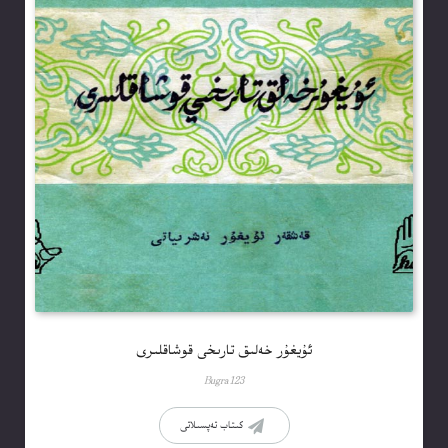
ئۇيغۇر خەلىق تارىخى قوشاقلىرى
Bugra123
كىتاب تەپسىلاتى