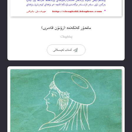
ماغدۇر كەتكەندە (زۇنۇن قادىرى)
Choghluq
كىتاب تەپسىلاتى