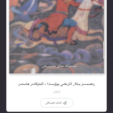
رەھىمسىز يىللار (تارىخىي پوۋېست) – ئابدۇقادىر ھامىدىن
ئۇيغۇر
كىتاب تەپسىلاتى