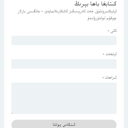
كىتابغا باھا بېرىڭ
ئېلېكتىرونلۇق خەت ئادرېسىڭىز ئاشكارىلانمايدۇ.
*
بەلگىسى بارلار
چوقۇم تولدۇرۇلىدۇ
ئاتى
*
ئېلخەت
*
ئىزاھات
*