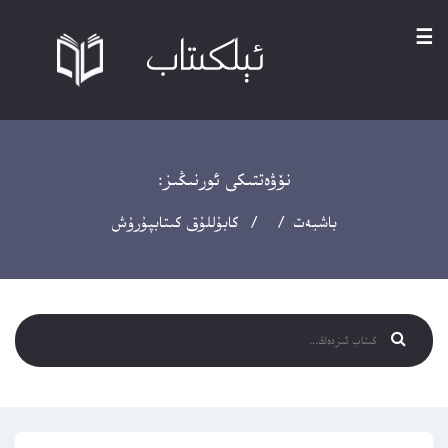
☰
نۆۋەتتىكى ئورنىڭىز:
باشبەت
/ / كابۇللۇق كىتابپۇرۇش