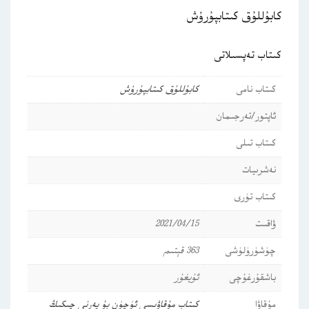
كابۇللۇق كىتابپۇرۇش
كىتاب تەپسىلاتى
كىتاب نامى
كابۇللۇق كىتابپۇرۇش
ئاپتور/تەرجىمان
كىتاب تىلى
نەشرىيات
كىتاب تۈرى
ۋاقىت
2021/04/15
چۈشۈرۈلۈشى
363 قېتىم
باشقۇرغۇچى
ئۇيغۇر
مۇقاۋا
كىتاب مۇقاۋىسى ئۈچۈن بۇ يەرنى چىكىڭ