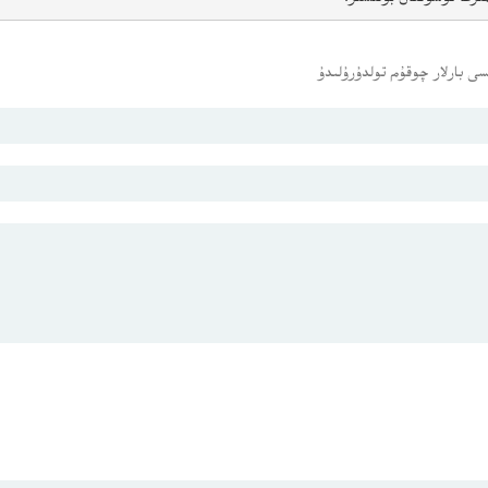
ى بارلار چوقۇم تولدۇرۇلىدۇ