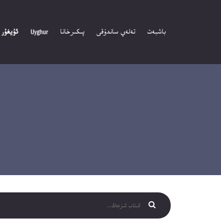
باشبەت
تەلەي ساندۇقى
پىكىرخانا