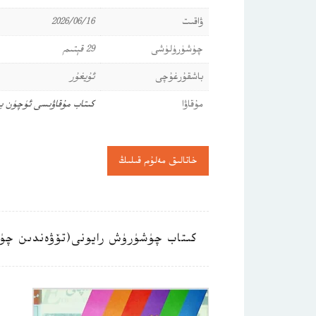
ۋاقىت
2026/06/16
چۈشۈرۈلۈشى
29 قېتىم
باشقۇرغۇچى
ئۇيغۇر
مۇقاۋا
كىتاب مۇقاۋىسى ئۈچۈن ب
خاتالىق مەلۇم قىلىڭ
كىتاب چۈشۈرۈش رايونى(تۆۋەندىن چۈ