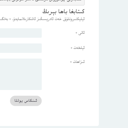
كىتابغا باھا بېرىڭ
ئېلېكتىرونلۇق خەت ئادرېسىڭىز ئاشكارىلانمايدۇ.
*
بەلگىس
ئاتى
*
ئېلخەت
*
ئىزاھات
*