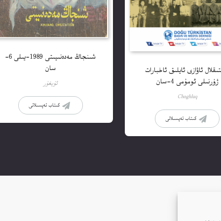
شىنجاڭ مەدەنىيىتى 1989-يىلى 6-
سان
ىقلال ئاۋازى ئايلىق ئاخبارات
ژۇرنىلى ئومۇمى 4-سان
ئۇيغۇر
Choghluq
كىتاب تەپسىلاتى
كىتاب تەپسىلاتى