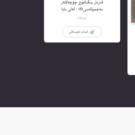
قىزىل يىڭناغۇچ چۆچەكلەر
مەجمۇئەسى(6) : ئەلى بابا
Elkitab
كىتاب تەپسىلاتى