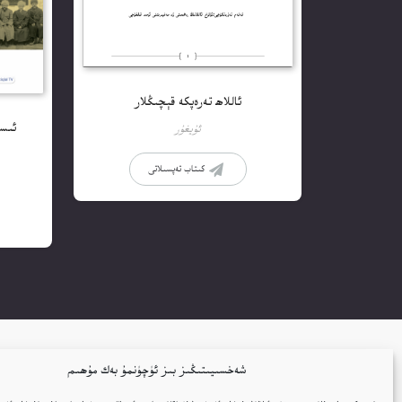
ئاللاھ تەرەپكە قېچىڭلار
ئىست
ئۇيغۇر
كىتاب تەپسىلاتى
شەخسىيىتىڭىز بىز ئۈچۈنمۇ بەك مۇھىم