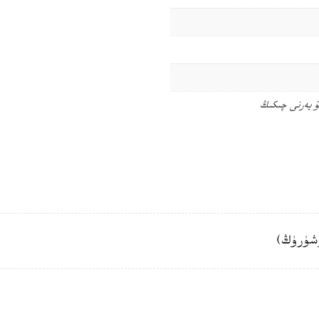
ۇ يەرنى چىكىڭ
شۈرۈڭ)