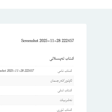
Screenshot 2025-11-28 222457
كىتاب تەپسىلاتى
كىتاب نامى
nshot 2025-11-28 222457
ئاپتور/تەرجىمان
كىتاب تىلى
نەشرىيات
كىتاب تۈرى