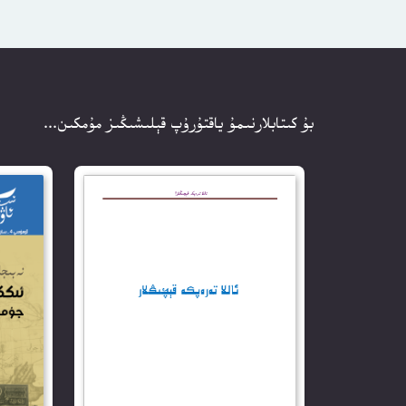
بۇ كىتابلارنىمۇ ياقتۇرۇپ قېلىشىڭىز مۇمكىن...