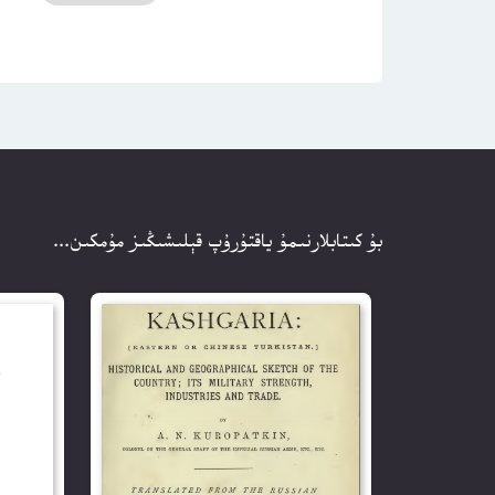
بۇ كىتابلارنىمۇ ياقتۇرۇپ قېلىشىڭىز مۇمكىن...