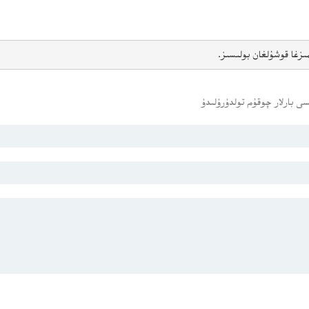
ىزغا قوشۇلغان بولىسىز.
ى بارلار چوقۇم تولدۇرۇلىدۇ