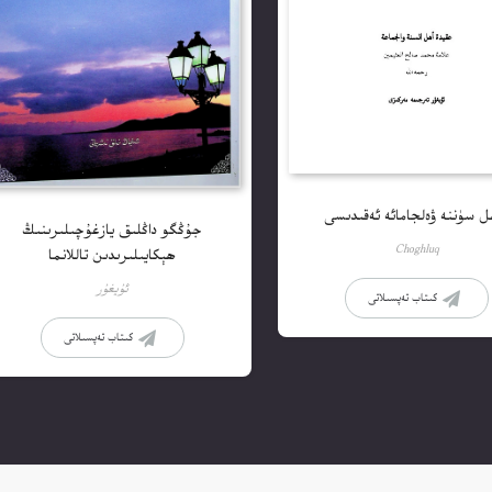
ل سۈننە ۋەلجامائە ئەقىدىسى
جۇڭگو داڭلىق يازغۇچىلىرىنىڭ
Choghluq
ھېكايىلىرىدىن تاللانما
ئۇيغۇر
كىتاب تەپسىلاتى
كىتاب تەپسىلاتى