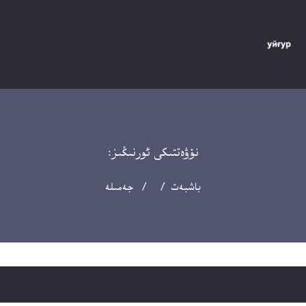
نۆۋەتتىكى ئورنىڭىز:
باشبەت
/ / جەمىلە