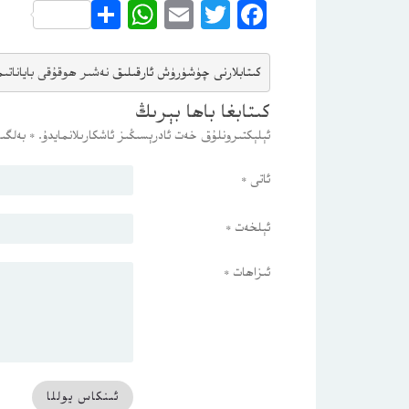
WhatsApp
Share
Email
Twitter
Facebook
كىتابلارنى چۈشۈرۈش ئارقىلىق 
نەشىر ھوقۇقى باياناتى
م
كىتابغا باھا بېرىڭ
ئېلېكتىرونلۇق خەت ئادرېسىڭىز ئاشكارىلانمايدۇ.
*
بەلگىس
ئاتى
*
ئېلخەت
*
ئىزاھات
*