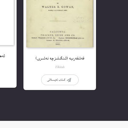
ئەھ
قەشقەرىيە (ئىنگىلىزچە نەشىرى)
Elkitab
كىتاب تەپسىلاتى