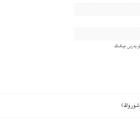
ۇ يەرنى چىكىڭ
شۈرۈڭ)