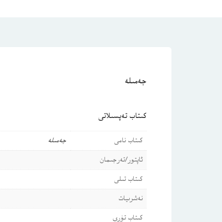
جەمىلە
كىتاب تەپسىلاتى
كىتاب نامى
جەمىلە
ئاپتور/تەرجىمان
كىتاب تىلى
نەشرىيات
كىتاب تۈرى