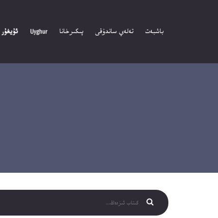
باشبەت
تەلەي ساندۇقى
پىكىرخانا