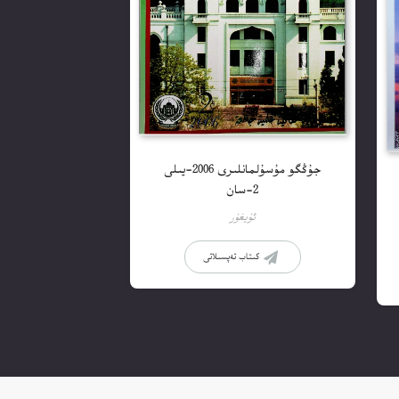
جۇڭگو مۇسۇلمانلىرى 2006-يىلى
2-سان
ئۇيغۇر
كىتاب تەپسىلاتى