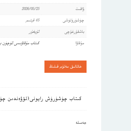
ۋاقىت
2026/05/25
چۈشۈرۈلۈشى
45 قېتىم
باشقۇرغۇچى
ئۇيغۇر
مۇقاۋا
كىتاب مۇقاۋىسى ئۈچۈن ب
خاتالىق مەلۇم قىلىڭ
كىتاب چۈشۈرۈش رايونى(تۆۋەندىن چۈ
جەمىلە