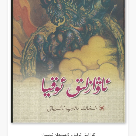
ئاۋازلىق ئوقيا – ۋاھىتجان ئوسمان