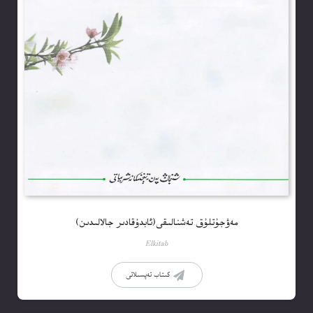
مەۋجۇتلۇق تەشنالىقى(ئابدۇقادىر جالالىدىن)
Elkitab
كىتاب تەپسىلاتى