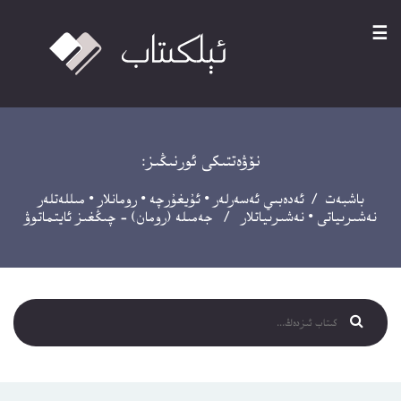
☰
نۆۋەتتىكى ئورنىڭىز:
باشبەت
/
ئەدەبىي ئەسەرلەر
•
ئۇيغۇرچە
•
رومانلار
•
مىللەتلەر
نەشىرىياتى
•
نەشىرىياتلار
/ جەمىلە (رومان) – چىڭغىز ئايتماتوۋ