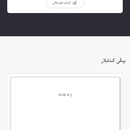
كىتاب تەپسىلاتى
يېڭى كىتابلار