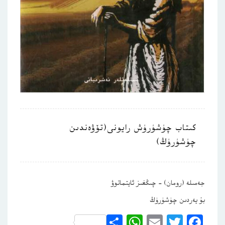
كىتاب چۈشۈرۈش رايونى(تۆۋەندىن
چۈشۈرۈڭ)
جەمىلە (رومان) – چىڭغىز ئايتماتوۋ
بۇ يەردىن چۈشۈرۈڭ
WhatsApp
Share
Email
Twitter
Facebook