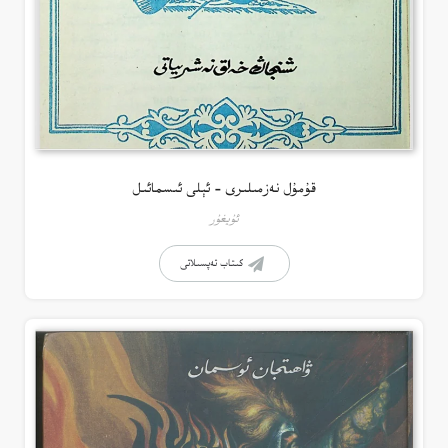
قۇمۇل نەزمىلىرى – ئېلى ئىسمائىل
ئۇيغۇر
كىتاب تەپسىلاتى