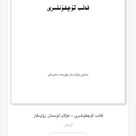
قەلب ئۇچقۇنلىرى – غۇلام ئوسمان زۇلپىقار
ئۇيغۇر