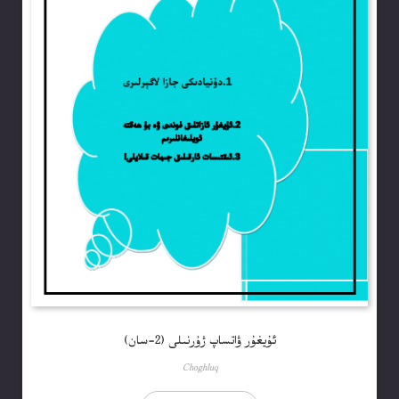
ئۇيغۇر ۋاتساپ ژۇرنىلى (2-سان)
Choghluq