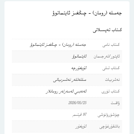
جەمىلە (رومان) – چىڭغىز ئايتماتوۋ
كىتاب تەپسىلاتى
كىتاب نامى
جەمىلە (رومان) – چىڭغىز ئايتماتوۋ
ئاپتور/تەرجىمان
ئايتماتوۋ
كىتاب تىلى
ئۇيغۇرچە
نەشرىيات
مىللەتلەر نەشىرىياتى
كىتاب تۈرى
ئەدەبىي ئەسەرلەر
رومانلار
ۋاقىت
2026/05/25
چۈشۈرۈلۈشى
97 قېتىم
باشقۇرغۇچى
ئۇيغۇر