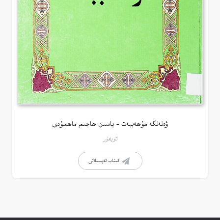
ۋەتەنگە مۇھەببەت – ياسىن ھاجىم ماھمۇدى
ئۇيغۇر
كىتاب تەپسىلاتى