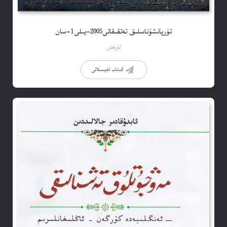
تۇرپانشۇناسلىق تەتقىقاتى2005-يىلى1-سان
ئۇيغۇر
كىتاب تەپسىلاتى