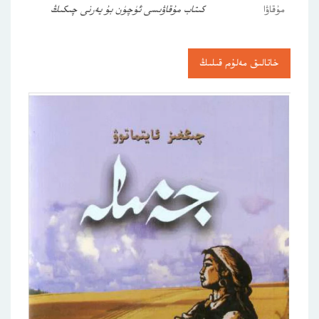
مۇقاۋا
كىتاب مۇقاۋىسى ئۈچۈن بۇ يەرنى چىكىڭ
خاتالىق مەلۇم قىلىڭ