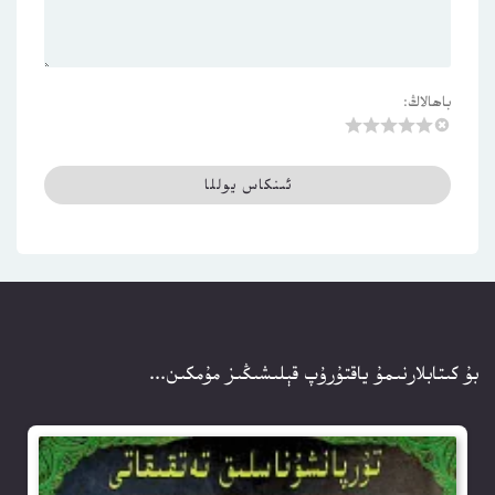
باھالاڭ:
بۇ كىتابلارنىمۇ ياقتۇرۇپ قېلىشىڭىز مۇمكىن...