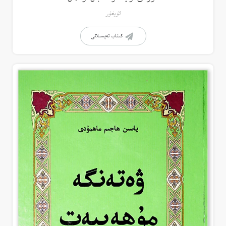
ئۇيغۇر
كىتاب تەپسىلاتى