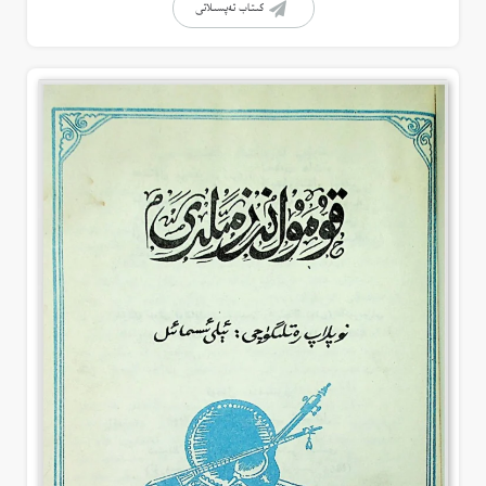
كىتاب تەپسىلاتى