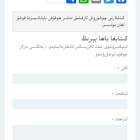
كىتابلارنى چۈشۈرۈش ئارقىلىق 
نەشىر ھوقۇقى باياناتى
مىزغا قوشۇ
لغان بولىسىز.
كىتابغا باھا بېرىڭ
ئېلېكتىرونلۇق خەت ئادرېسىڭىز ئاشكارىلانمايدۇ.
*
بەلگىسى بارلار
چوقۇم تولدۇرۇلىدۇ
ئاتى
*
ئېلخەت
*
ئىزاھات
*