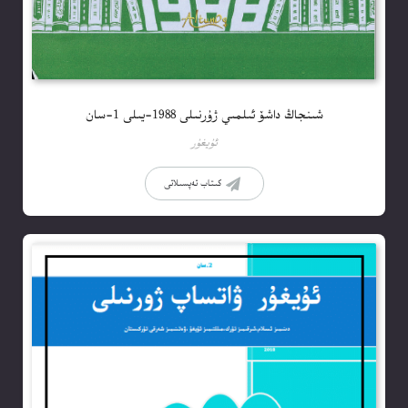
شىنجاڭ داشۆ ئىلمىي ژۇرنىلى 1988-يىلى 1-سان
ئۇيغۇر
كىتاب تەپسىلاتى