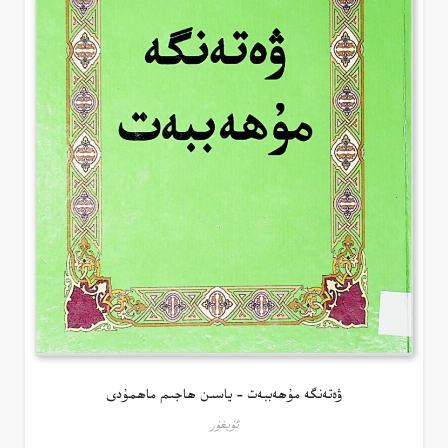
ۋەتەنگە مۇھەببەت – ياسىن ھاجىم ماھمۇدى
ئۇيغۇر