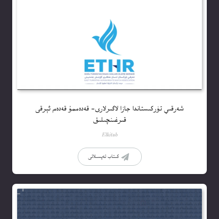
شەرقىي تۈركىستاندا جازا لاگىرلارى- قەدەممۇ قەدەم ئېرقى
قىرغىنچىلىق
Elkitab
كىتاب تەپسىلاتى