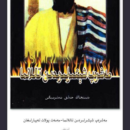
مەشرەپ شېئىرلىردىن تاللانما-مەمەت پولات تەييارلىغان
ئۇيغۇر