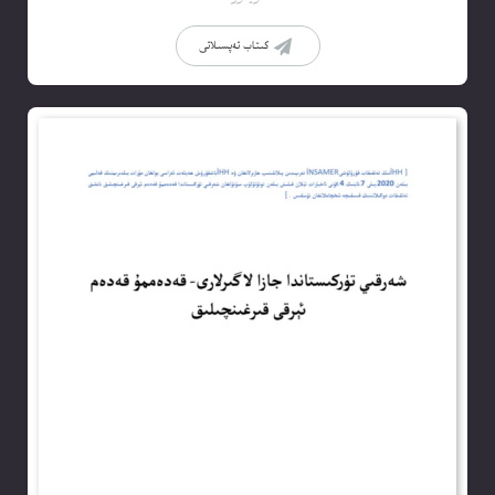
كىتاب تەپسىلاتى