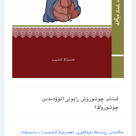
كىتاب چۈشۈرۈش رايونى(تۆۋەندىن
چۈشۈرۈڭ)
جالالىدىن رۇمىنىڭ تەپەككۇرى (ھەبىبۇللا ئابلىمىت) – باسمىخانا