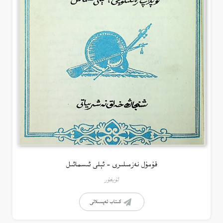
قۇمۇل نەزمىلىرى – ئېلى ئىسمائىل
ئۇيغۇر
كىتاب تەپسىلاتى