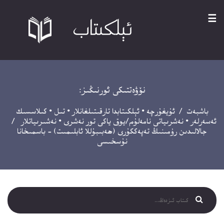
☰
نۆۋەتتىكى ئورنىڭىز:
باشبەت
/
ئۇيغۇرچە
•
ئېلكىتابدا تارقىتىلغانلار
•
تىل
•
كىلاسسىك
ئەسەرلەر
•
نەشرىياتى نامەلۇم/يوق ياكى تور نەشرى
•
نەشىرىياتلار
/
جالالىدىن رۇمىنىڭ تەپەككۇرى (ھەبىبۇللا ئابلىمىت) – باسمىخانا
نۇسخىسى