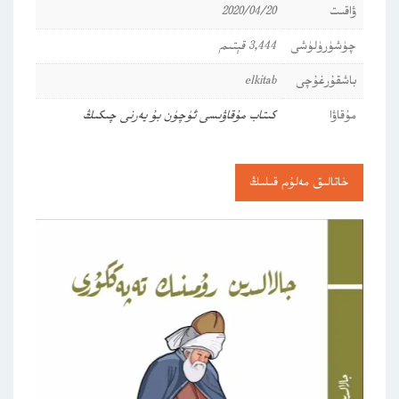
ۋاقىت
2020/04/20
چۈشۈرۈلۈشى
3,444 قېتىم
باشقۇرغۇچى
elkitab
مۇقاۋا
كىتاب مۇقاۋىسى ئۈچۈن بۇ يەرنى چىكىڭ
خاتالىق مەلۇم قىلىڭ