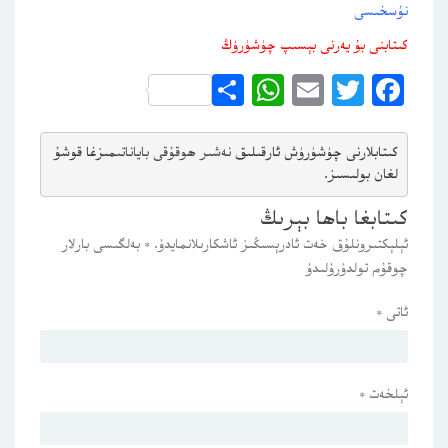
نۇسخىسى
كىتابنى بۇ يەرنى بېسىپ چۈشۈرۈڭ
WhatsApp
Share
Email
Twitter
Facebook
كىتابلارنى چۈشۈرۈش ئارقىلىق 
نەشىر ھوقۇقى باياناتى
مىزغا قوشۇ
لغان بولىسىز.
كىتابغا باھا بېرىڭ
ئېلېكتىرونلۇق خەت ئادرېسىڭىز ئاشكارىلانمايدۇ.
*
بەلگىسى بارلار
چوقۇم تولدۇرۇلىدۇ
ئاتى
*
ئېلخەت
*