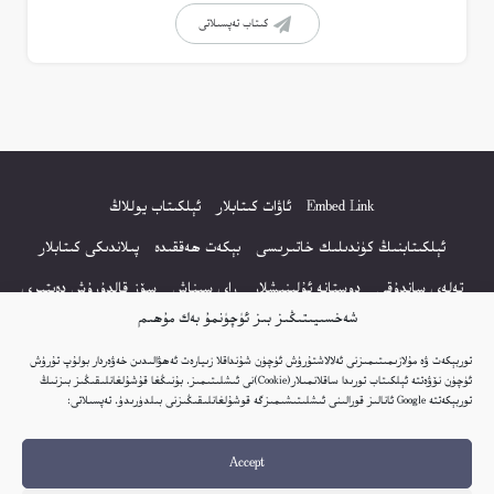
كىتاب تەپسىلاتى
Embed Link
ئاۋات كىتابلار
ئېلكىتاب يوللاڭ
ئېلكىتابنىڭ كۈندىلىك خاتىرىسى
بېكەت ھەققىدە
پىلاندىكى كىتابلار
تەلەي ساندۇقى
دوستانە ئۇلىنىشلار
راي سىناش
سۆز قالدۇرۇش دەپتىرى
شەخسىيىتىڭىز بىز ئۈچۈنمۇ بەك مۇھىم
كۆپ سورالغان سۇئاللار
كىتاب تىزىملىكى
مەخپىيەتلىك باياناتى
توربېكەت ۋە مۇلازىمىتىمىزنى ئەلالاشتۇرۇش ئۈچۈن شۇنداقلا زىيارەت ئەھۋالىدىن خەۋەردار بولۇپ تۇرۇش
نەشىر ھوقۇقى باياناتى
ئۈچۈن نۆۋەتتە ئېلكىتاب تورىدا ساقلانمىلار(Cookie)نى ئىشلىتىمىز. بۇنىڭغا قۇشۇلغانلىقىڭىز بىزنىڭ
توربېكەتتە Google ئانالىز قورالىنى ئىشلىتىشىمىزگە قوشۇلغانلىقىڭىزنى بىلدۈرىدۇ. تەپسىلاتى:
© 2017-2026 تور بېكەتنىڭ بارلىق ھوقۇقى ئېلكىتاب تورى غا مەنسۇپ.
Accept
تور بېكەت ھەققىدە تەكلىپ - پىكىر بولسا، تۆۋەندىكى ئېلخەت ئارقىلىق بېكەت