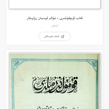
قەلب ئۇچقۇنلىرى – غۇلام ئوسمان زۇلپىقار
ئۇيغۇر
كىتاب تەپسىلاتى