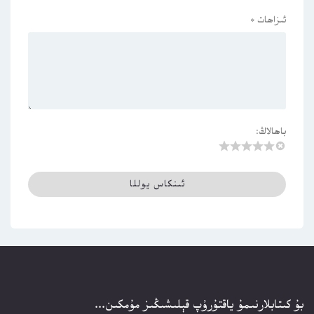
ئىزاھات
*
باھالاڭ:
بۇ كىتابلارنىمۇ ياقتۇرۇپ قېلىشىڭىز مۇمكىن...