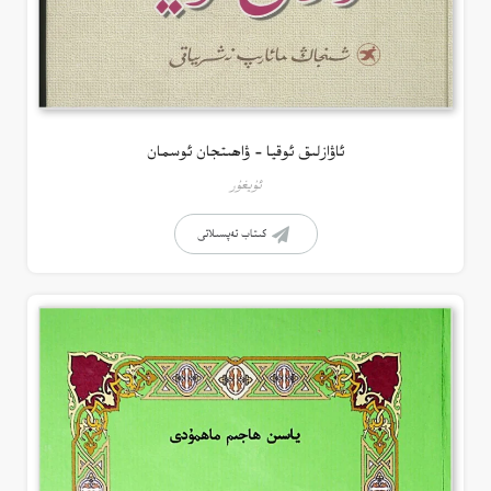
ئاۋازلىق ئوقيا – ۋاھىتجان ئوسمان
ئۇيغۇر
كىتاب تەپسىلاتى