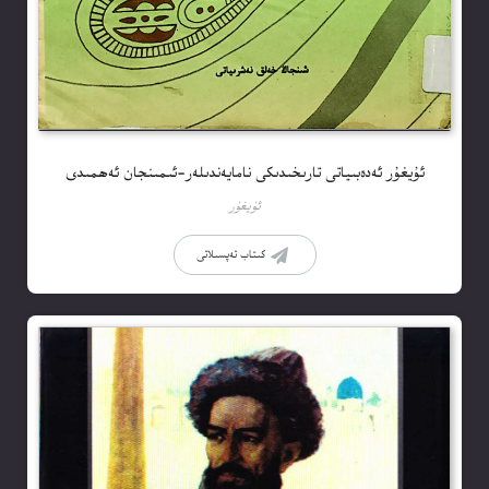
ئۇيغۇر ئەدەبىياتى تارىخىدىكى نامايەندىلەر-ئىمىنجان ئەھمىدى
ئۇيغۇر
كىتاب تەپسىلاتى