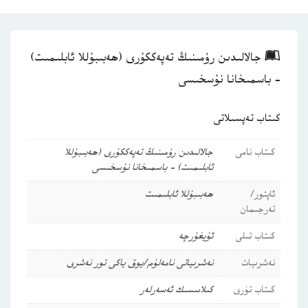
جالالىدىن رۇمىنىڭ تەپەككۇرى (ھەبىبۇللا ئابلىمىت)
– باسمىخانا نۇسخىسى
كىتاب تەپسىلاتى
كىتاب نامى
جالالىدىن رۇمىنىڭ تەپەككۇرى (ھەبىبۇللا
ئابلىمىت) – باسمىخانا نۇسخىسى
ئاپتور/
ھەبىبۇللا ئابلىمىت
تەرجىمان
كىتاب تىلى
ئۇيغۇرچە
نەشرىيات
نەشرىياتى نامەلۇم/يوق ياكى تور نەشرى
كىتاب تۈرى
كىلاسسىك ئەسەرلەر