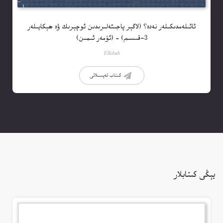
ئائىلەمدىكىلەر نەدە؟ (لاگېر پاجىئەلىرىدىن ئوچېرىك ۋە ھېكايىلەر
3-قىسىم) – (ئۆمەر ئىمىن)
Elkitab
كىتاب تەپسىلاتى
يېڭى كىتابلار