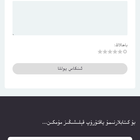
باھالاڭ:
بۇ كىتابلارنىمۇ ياقتۇرۇپ قېلىشىڭىز مۇمكىن...