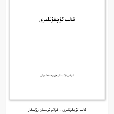
قەلب ئۇچقۇنلىرى – غۇلام ئوسمان زۇلپىقار