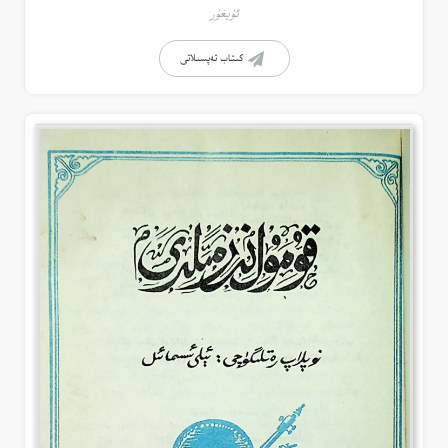
ئۇيغۇر
كىتاب تەپسىلاتى