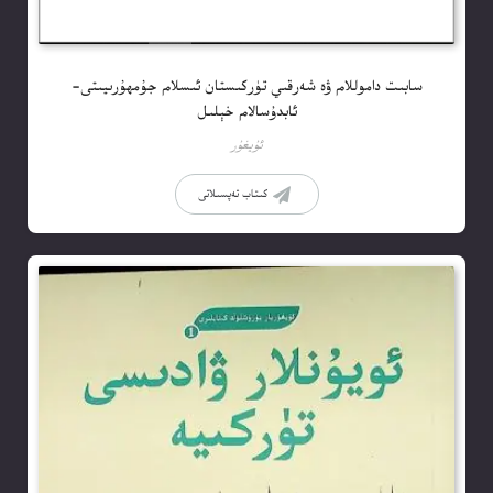
سابىت داموللام ۋە شەرقىي تۈركىستان ئىسلام جۇمھۇرىيىتى-
ئابدۇسالام خېلىل
ئۇيغۇر
كىتاب تەپسىلاتى