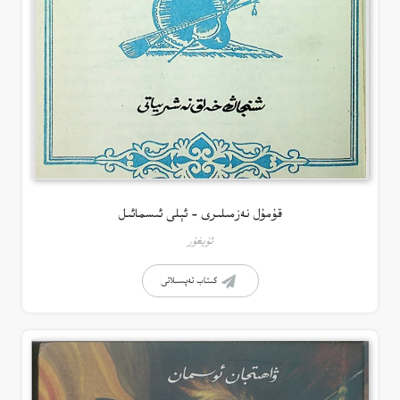
قۇمۇل نەزمىلىرى – ئېلى ئىسمائىل
ئۇيغۇر
كىتاب تەپسىلاتى