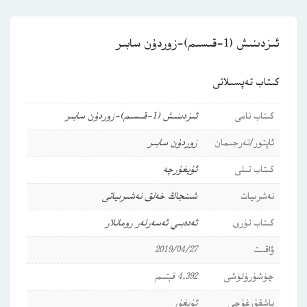
ئىزدىنىش (1-قىسىم)-زوردۇن سابىر
كىتاب تەپسىلاتى
كىتاب نامى
ئىزدىنىش (1-قىسىم)-زوردۇن سابىر
ئاپتور/تەرجىمان
زوردۇن سابىر
كىتاب تىلى
ئۇيغۇرچە
نەشرىيات
شىنجاڭ خەلق نەشىرىياتى
كىتاب تۈرى
ئەدەبىي ئەسەرلەر
رومانلار
ۋاقىت
2019/04/27
چۈشۈرۈلۈشى
4,392 قېتىم
باشقۇرغۇچى
ئۇيغۇر