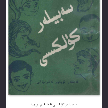
سەبىيلەر كۈلكىسى (ئابلىكىم روزى)