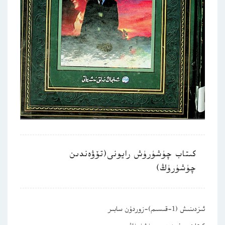
كىتاب چۈشۈرۈش رايونى(تۆۋەندىن
چۈشۈرۈڭ)
ئىزدىنىش (1-قىسىم)-زوردۇن سابىر