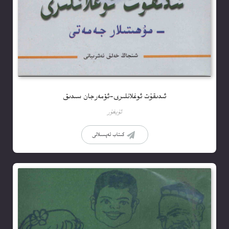
ئىدىقۇت ئوغلانلىرى-ئۆمەرجان سىدىق
ئۇيغۇر
كىتاب تەپسىلاتى