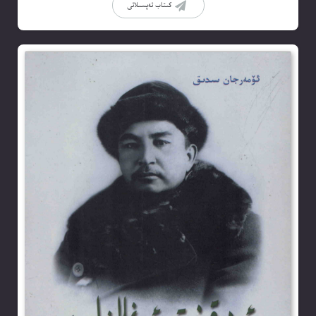
كىتاب تەپسىلاتى