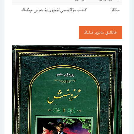
مۇقاۋا
كىتاب مۇقاۋىسى ئۈچۈن بۇ يەرنى چىكىڭ
خاتالىق مەلۇم قىلىڭ