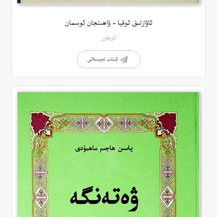
ئاۋازلىق ئوقيا – ۋاھىتجان ئوسمان
ئۇيغۇر
كىتاب تەپسىلاتى