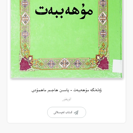
ۋەتەنگە مۇھەببەت – ياسىن ھاجىم ماھمۇدى
ئۇيغۇر
كىتاب تەپسىلاتى