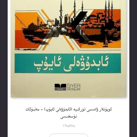
ئويۇنلار ۋادىسى تۈركىيە (ئابدۇۋەلى ئايۇپ) – مەتبۇئات
نۇسخىسى
Choghluq