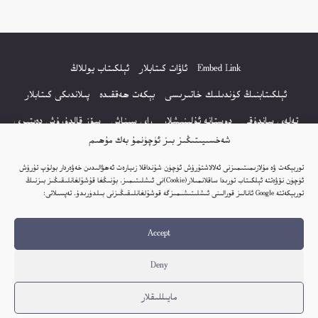
Embed Link
ئاۋات كىتابلار
ئېلكىتاب يوللاڭ
ئېلكىتابنىڭ كۈندىلىك خاتىرىسى
بېكەت ھەققىدە
پىلاندىكى كىتابلار
تەلەي ساندۇقى
دوستانە ئۇلىنىشلار
راي سىناش
سۆز قالدۇرۇش دەپتىرى
شەخسىيىتىڭىز بىز ئۈچۈنمۇ بەك مۇھىم
كۆپ سورالغان سۇئاللار
كىتاب تىزىملىكى
مەخپىيەتلىك باياناتى
توربېكەت ۋە مۇلازىمىتىمىزنى ئەلالاشتۇرۇش ئۈچۈن شۇنداقلا زىيارەت ئەھۋالىدىن خەۋەردار بولۇپ تۇرۇش
نەشىر ھوقۇقى باياناتى
ئۈچۈن نۆۋەتتە ئېلكىتاب تورىدا ساقلانمىلار(Cookie)نى ئىشلىتىمىز. بۇنىڭغا قۇشۇلغانلىقىڭىز بىزنىڭ
توربېكەتتە Google ئانالىز قورالىنى ئىشلىتىشىمىزگە قوشۇلغانلىقىڭىزنى بىلدۈرىدۇ. تەپسىلاتى:
© 2017-2026 تور بېكەتنىڭ بارلىق ھوقۇقى ئېلكىتاب تورى غا مەنسۇپ.
Accept
تور بېكەت ھەققىدە تەكلىپ - پىكىر بولسا، تۆۋەندىكى ئېلخەت ئارقىلىق بېكەت
باشلىقى بىلەن بىۋاستە ئالاقە قىلىڭ: elkitabtori@gmail.com
Deny
ھەر كۈنى يېڭى كىتابلار قوشۇلىۋاتىدۇ...
مايىللىقلار