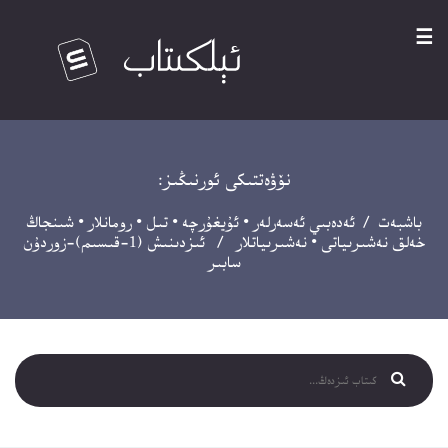
☰
نۆۋەتتىكى ئورنىڭىز:
باشبەت
/
ئەدەبىي ئەسەرلەر
•
ئۇيغۇرچە
•
تىل
•
رومانلار
•
شىنجاڭ
خەلق نەشىرىياتى
•
نەشىرىياتلار
/ ئىزدىنىش (1-قىسىم)-زوردۇن
سابىر