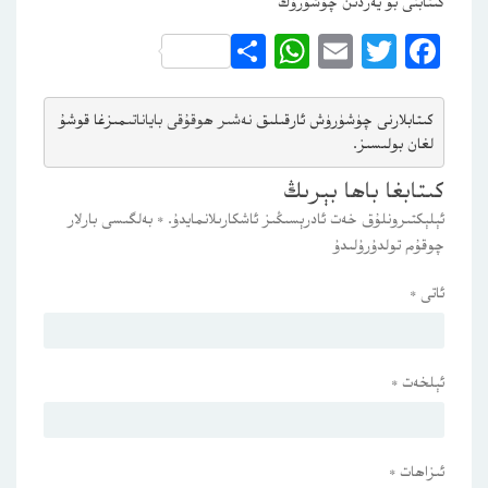
كىتابنى بۇ يەردىن چۈشۈرۈڭ
WhatsApp
Share
Email
Twitter
Facebook
كىتابلارنى چۈشۈرۈش ئارقىلىق 
نەشىر ھوقۇقى باياناتى
مىزغا قوشۇ
لغان بولىسىز.
كىتابغا باھا بېرىڭ
ئېلېكتىرونلۇق خەت ئادرېسىڭىز ئاشكارىلانمايدۇ.
*
بەلگىسى بارلار
چوقۇم تولدۇرۇلىدۇ
ئاتى
*
ئېلخەت
*
ئىزاھات
*