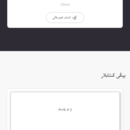
Elkitab
كىتاب تەپسىلاتى
يېڭى كىتابلار