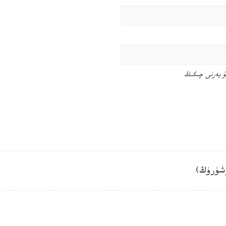
ۇ يەرنى چىكىڭ
شۈرۈڭ)