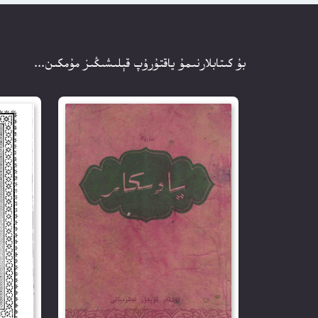
بۇ كىتابلارنىمۇ ياقتۇرۇپ قېلىشىڭىز مۇمكىن...