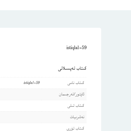
istiqlal-59
كىتاب تەپسىلاتى
كىتاب نامى
istiqlal-59
ئاپتور/تەرجىمان
كىتاب تىلى
نەشرىيات
كىتاب تۈرى