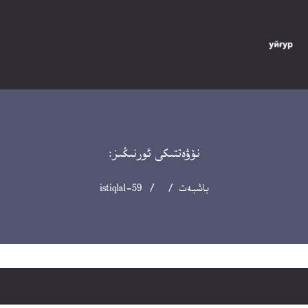
نۆۋەتتىكى ئورنىڭىز:
باشبەت
/ / istiqlal-59