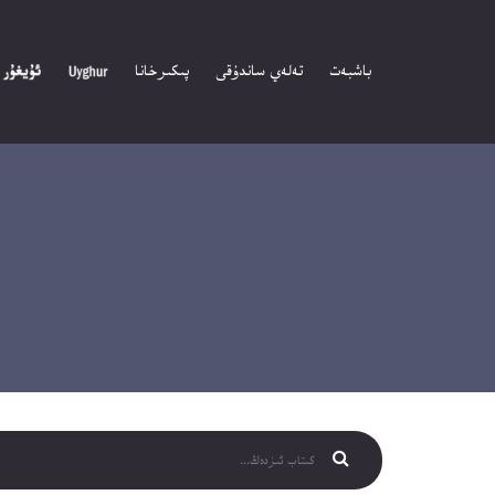
باشبەت
تەلەي ساندۇقى
پىكىرخانا