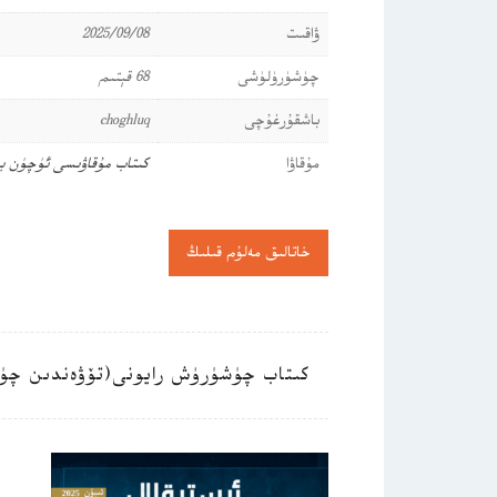
ۋاقىت
2025/09/08
چۈشۈرۈلۈشى
68 قېتىم
باشقۇرغۇچى
choghluq
مۇقاۋا
كىتاب مۇقاۋىسى ئۈچۈن ب
خاتالىق مەلۇم قىلىڭ
كىتاب چۈشۈرۈش رايونى(تۆۋەندىن چۈ