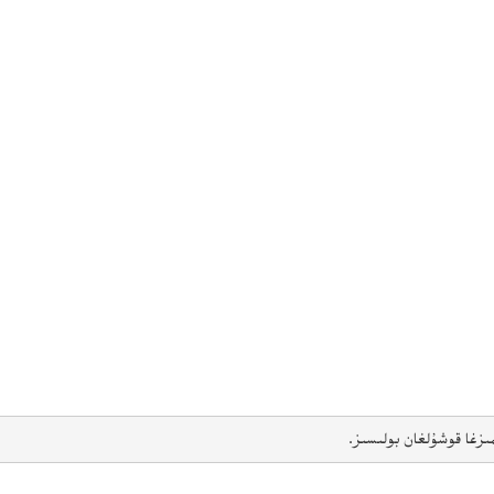
ىزغا قوشۇلغان بولىسىز.