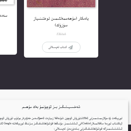
سەددى
يادىكار (مۇھەممەتئىمىن توختىنىياز
سۈزۈك)
Elkitab
كىتاب تەپسىلاتى
شەخسىيىتىڭىز بىز ئۈچۈنمۇ بەك مۇھىم
توربېكەت ۋە مۇلازىمىتىمىزنى ئەلالاشتۇرۇش ئۈچۈن شۇنداقلا زىيارەت ئەھۋالىدىن خەۋەردار بولۇپ تۇرۇش ئۈچۈ
ئېلكىتاب تورىدا ساقلانمىل
ئىشلىتىشىمىزگە قوشۇلغانلىقىڭىزنى بىلدۈرىدۇ. تەپسىلاتى: