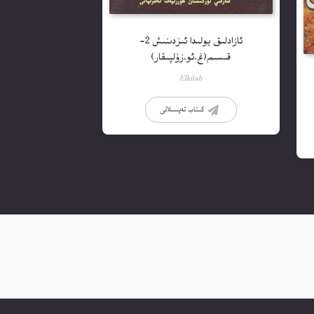
ئازادلىق يولىدا ئىزدىنىش 2-
قىسىم(غ.ئو.زۇلپىقار)
Elkitab
كىتاب تەپسىلاتى