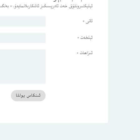
ئېلېكتىرونلۇق خەت ئادرېسىڭىز ئاشكارىلانمايدۇ.
*
بەلگىس
ئاتى
*
ئېلخەت
*
ئىزاھات
*