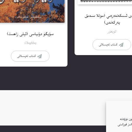
 ئىسكەندەرەىي (موللا سىدىق
يەركەندى)
ئۇيغۇر
سۆيگۈ دۇنياسى (ئېلى زاھىت)
Choghluq
كىتاب تەپسىلاتى
كىتاب تەپسىلاتى
ن نۆۋەتتە
ار(Cookie)نى ئىشلىتىمىز. بۇنىڭغا قۇشۇلغانلىقىڭىز بىزنىڭ توربېكەتتە Google ئانالىز قورالىنى