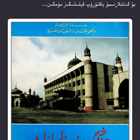
بۇ كىتابلارنىمۇ ياقتۇرۇپ قېلىشىڭىز مۇمكىن...