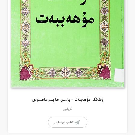
ۋەتەنگە مۇھەببەت – ياسىن ھاجىم ماھمۇدى
ئۇيغۇر
كىتاب تەپسىلاتى