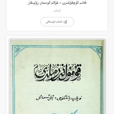
قەلب ئۇچقۇنلىرى – غۇلام ئوسمان زۇلپىقار
ئۇيغۇر
كىتاب تەپسىلاتى