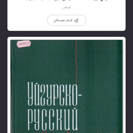
ئۇيغۇر
كىتاب تەپسىلاتى