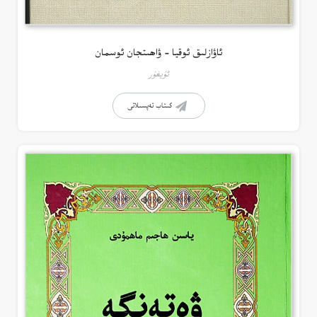
ئاۋازلىق ئوقيا – ۋاھىتجان ئوسمان
ئۇيغۇر
كىتاب تەپسىلاتى