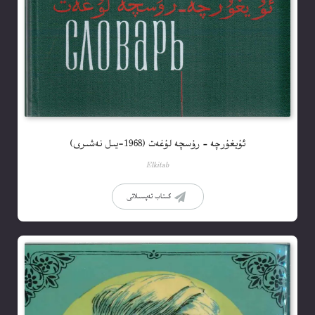
ئۇيغۇرچە – رۇسچە لۇغەت (1968-يىل نەشىرى)
Elkitab
كىتاب تەپسىلاتى