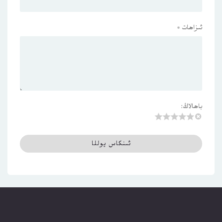
ئىزاھات
*
باھالاڭ: