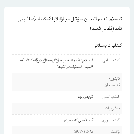
ئىسلام تەلىماتىدىن سۇئال-جاۋابلار(2-كىتاب)-(ئىبنى
ئابدۇقادىر ئابىد)
كىتاب تەپسىلاتى
كىتاب نامى
ئىسلام تەلىماتىدىن سۇئال-جاۋابلار(2-كىتاب)-
(ئىبنى ئابدۇقادىر ئابىد)
ئاپتور/
تەرجىمان
كىتاب تىلى
ئۇيغۇرچە
نەشرىيات
كىتاب تۈرى
ئىسلامىي ئەسەرلەر
ۋاقىت
2017/10/15