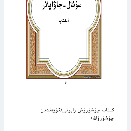
كىتاب چۈشۈرۈش رايونى(تۆۋەندىن
چۈشۈرۈڭ)