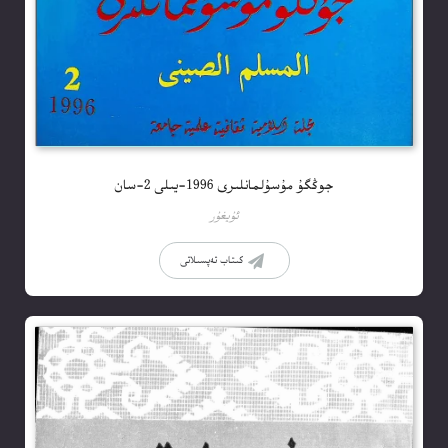
جوڭگۇ مۇسۇلمانلىرى 1996-يىلى 2-سان
ئۇيغۇر
كىتاب تەپسىلاتى