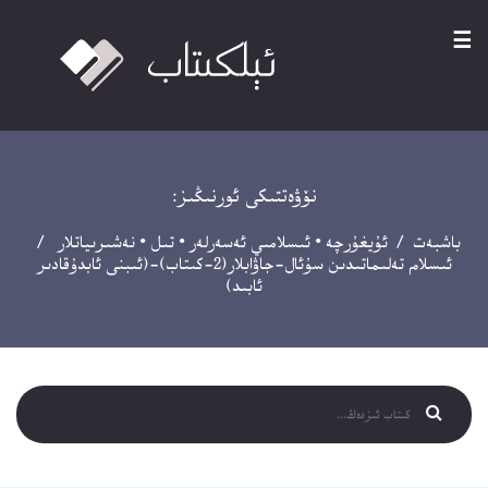
☰
نۆۋەتتىكى ئورنىڭىز:
باشبەت
/
ئۇيغۇرچە
•
ئىسلامىي ئەسەرلەر
•
تىل
•
نەشىرىياتلار
/
ئىسلام تەلىماتىدىن سۇئال-جاۋابلار(2-كىتاب)-(ئىبنى ئابدۇقادىر
ئابىد)