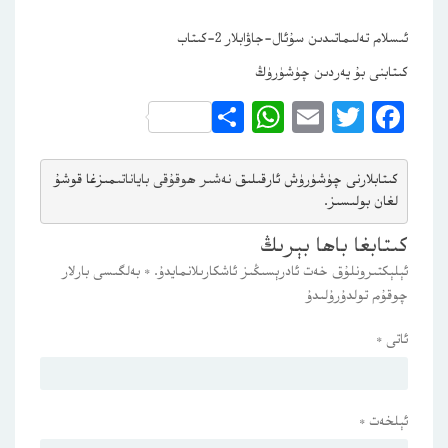
ئىسلام تەلىماتىدىن سۇئال-جاۋابلار 2-كىتاب
كىتابنى بۇ يەردىن چۈشۈرۈڭ
WhatsApp
Share
Email
Twitter
Facebook
كىتابلارنى چۈشۈرۈش ئارقىلىق 
نەشىر ھوقۇقى باياناتى
مىزغا قوشۇ
لغان بولىسىز.
كىتابغا باھا بېرىڭ
ئېلېكتىرونلۇق خەت ئادرېسىڭىز ئاشكارىلانمايدۇ.
*
بەلگىسى بارلار
چوقۇم تولدۇرۇلىدۇ
ئاتى
*
ئېلخەت
*