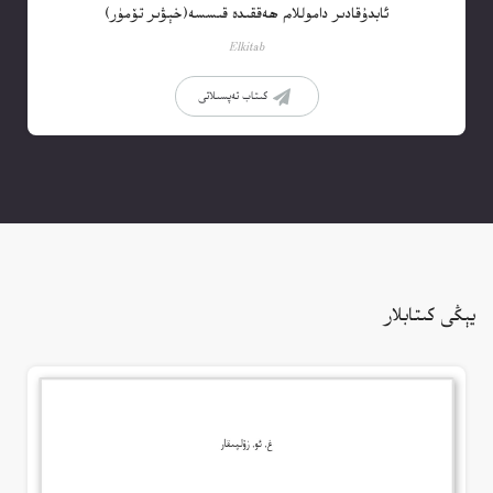
ئابدۇقادىر داموللام ھەققىدە قىسسە(خېۋىر تۆمۈر)
Elkitab
كىتاب تەپسىلاتى
يېڭى كىتابلار