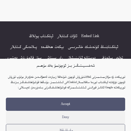
Embed Link
ئاۋات كىتابلار
ئېلكىتاب يوللاڭ
ئېلكىتابنىڭ كۈندىلىك خاتىرىسى
بېكەت ھەققىدە
پىلاندىكى كىتابلار
تەلەي ساندۇقى
دوستانە ئۇلىنىشلار
راي سىناش
سۆز قالدۇرۇش دەپتىرى
شەخسىيىتىڭىز بىز ئۈچۈنمۇ بەك مۇھىم
كۆپ سورالغان سۇئاللار
كىتاب تىزىملىكى
مەخپىيەتلىك باياناتى
توربېكەت ۋە مۇلازىمىتىمىزنى ئەلالاشتۇرۇش ئۈچۈن شۇنداقلا زىيارەت ئەھۋالىدىن خەۋەردار بولۇپ تۇرۇش
نەشىر ھوقۇقى باياناتى
ئۈچۈن نۆۋەتتە ئېلكىتاب تورىدا ساقلانمىلار(Cookie)نى ئىشلىتىمىز. بۇنىڭغا قۇشۇلغانلىقىڭىز بىزنىڭ
توربېكەتتە Google ئانالىز قورالىنى ئىشلىتىشىمىزگە قوشۇلغانلىقىڭىزنى بىلدۈرىدۇ. تەپسىلاتى:
© 2017-2026 تور بېكەتنىڭ بارلىق ھوقۇقى ئېلكىتاب تورى غا مەنسۇپ.
Accept
تور بېكەت ھەققىدە تەكلىپ - پىكىر بولسا، تۆۋەندىكى ئېلخەت ئارقىلىق بېكەت
باشلىقى بىلەن بىۋاستە ئالاقە قىلىڭ: elkitabtori@gmail.com
Deny
ھەر كۈنى يېڭى كىتابلار قوشۇلىۋاتىدۇ...
مايىللىقلار