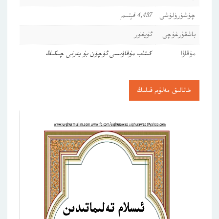
چۈشۈرۈلۈشى
4,437 قېتىم
باشقۇرغۇچى
ئۇيغۇر
مۇقاۋا
كىتاب مۇقاۋىسى ئۈچۈن بۇ يەرنى چىكىڭ
خاتالىق مەلۇم قىلىڭ