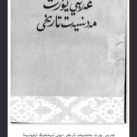
غەربىي يۇرت مەدەنىيەت تارىخى-يۈي تىيەنخېڭ (ياپونىيە)