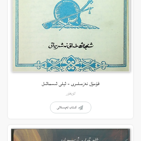
قۇمۇل نەزمىلىرى – ئېلى ئىسمائىل
ئۇيغۇر
كىتاب تەپسىلاتى