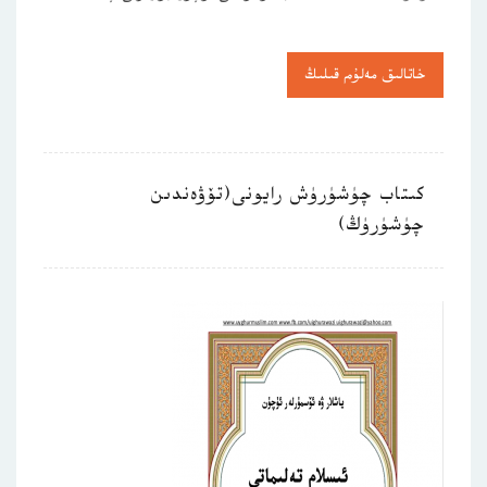
خاتالىق مەلۇم قىلىڭ
كىتاب چۈشۈرۈش رايونى(تۆۋەندىن
چۈشۈرۈڭ)