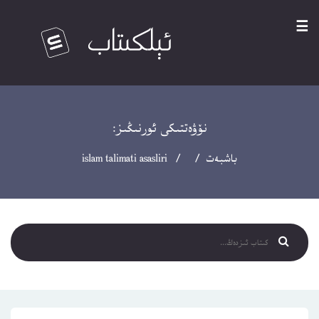
☰
نۆۋەتتىكى ئورنىڭىز:
باشبەت
/ / islam talimati asasliri