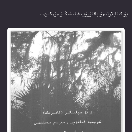
بۇ كىتابلارنىمۇ ياقتۇرۇپ قېلىشىڭىز مۇمكىن...