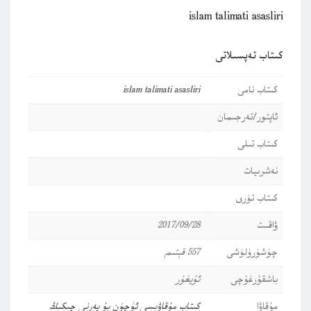
islam talimati asasliri
كىتاب تەپسىلاتى
كىتاب نامى
islam talimati asasliri
ئاپتور/تەرجىمان
كىتاب تىلى
نەشرىيات
كىتاب تۈرى
ۋاقىت
2017/09/28
چۈشۈرۈلۈشى
557 قېتىم
باشقۇرغۇچى
ئۇيغۇر
مۇقاۋا
كىتاب مۇقاۋىسى ئۈچۈن بۇ يەرنى چىكىڭ