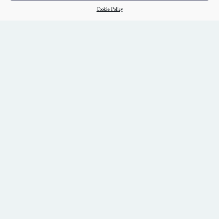
Cookie Policy
ئۆلۈك تىرىكنىڭ ئارىلىقىدا – ئابدۇكېرەم ھاشىم
ئۇيغۇر
كىتاب تەپسىلاتى