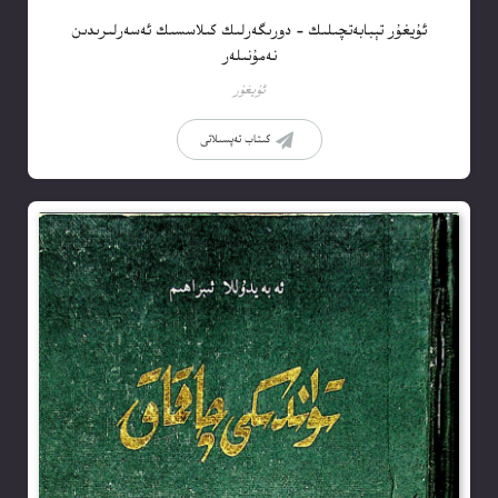
ئۇيغۇر تېبابەتچىلىك – دورىگەرلىك كىلاسسىك ئەسەرلىرىدىن
نەمۇنىلەر
ئۇيغۇر
كىتاب تەپسىلاتى