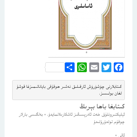
WhatsApp
Share
Email
Twitter
Facebook
كىتابلارنى چۈشۈرۈش ئارقىلىق 
نەشىر ھوقۇقى باياناتى
مىزغا قوشۇ
لغان بولىسىز.
كىتابغا باھا بېرىڭ
ئېلېكتىرونلۇق خەت ئادرېسىڭىز ئاشكارىلانمايدۇ.
*
بەلگىسى بارلار
چوقۇم تولدۇرۇلىدۇ
ئاتى
*