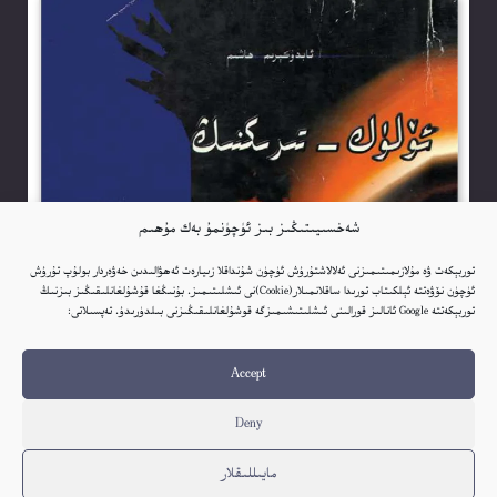
شەخسىيىتىڭىز بىز ئۈچۈنمۇ بەك مۇھىم
توربېكەت ۋە مۇلازىمىتىمىزنى ئەلالاشتۇرۇش ئۈچۈن شۇنداقلا زىيارەت ئەھۋالىدىن خەۋەردار بولۇپ تۇرۇش
ئۈچۈن نۆۋەتتە ئېلكىتاب تورىدا ساقلانمىلار(Cookie)نى ئىشلىتىمىز. بۇنىڭغا قۇشۇلغانلىقىڭىز بىزنىڭ
توربېكەتتە Google ئانالىز قورالىنى ئىشلىتىشىمىزگە قوشۇلغانلىقىڭىزنى بىلدۈرىدۇ. تەپسىلاتى:
Accept
Deny
مايىللىقلار