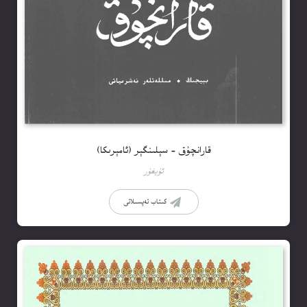
قارانچۇق – سېلىنگېر (ئامېرىكا)
ئۇيغۇر
كىتاب تەپسىلاتى