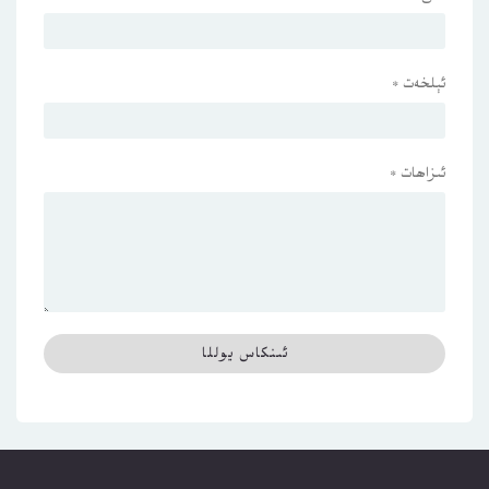
ئېلخەت
*
ئىزاھات
*