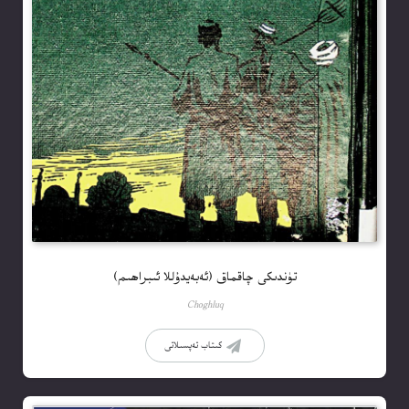
تۈندىكى چاقماق (ئەبەيدۇللا ئىبراھىم)
Choghluq
كىتاب تەپسىلاتى