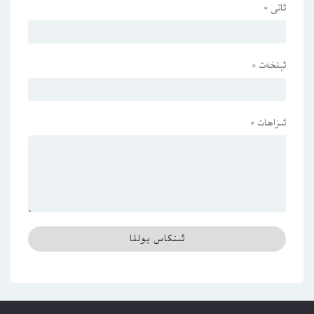
ئاتى
*
ئېلخەت
*
ئىزاھات
*