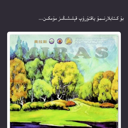
بۇ كىتابلارنىمۇ ياقتۇرۇپ قېلىشىڭىز مۇمكىن...