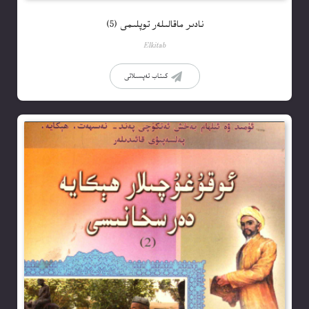
نادىر ماقالىلەر توپلىمى (5)
Elkitab
كىتاب تەپسىلاتى