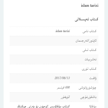
islam tarixi
كىتاب تەپسىلاتى
كىتاب نامى
islam tarixi
ئاپتور/تەرجىمان
كىتاب تىلى
نەشرىيات
كىتاب تۈرى
ۋاقىت
2017/08/13
چۈشۈرۈلۈشى
690 قېتىم
باشقۇرغۇچى
ئۇيغۇر
مۇقاۋا
كىتاب مۇقاۋىسى ئۈچۈن بۇ يەرنى چىكىڭ