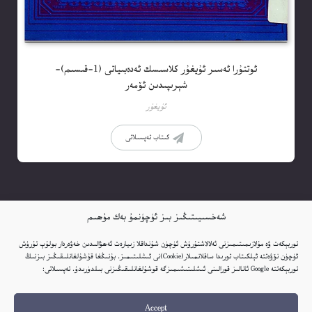
ئوتتۇرا ئەسىر ئۇيغۇر كلاسىسك ئەدەبىياتى (1-قىسىم)-
شېرىپىدىن ئۆمەر
ئۇيغۇر
كىتاب تەپسىلاتى
شەخسىيىتىڭىز بىز ئۈچۈنمۇ بەك مۇھىم
توربېكەت ۋە مۇلازىمىتىمىزنى ئەلالاشتۇرۇش ئۈچۈن شۇنداقلا زىيارەت ئەھۋالىدىن خەۋەردار بولۇپ تۇرۇش
ئۈچۈن نۆۋەتتە ئېلكىتاب تورىدا ساقلانمىلار(Cookie)نى ئىشلىتىمىز. بۇنىڭغا قۇشۇلغانلىقىڭىز بىزنىڭ
توربېكەتتە Google ئانالىز قورالىنى ئىشلىتىشىمىزگە قوشۇلغانلىقىڭىزنى بىلدۈرىدۇ. تەپسىلاتى:
Accept