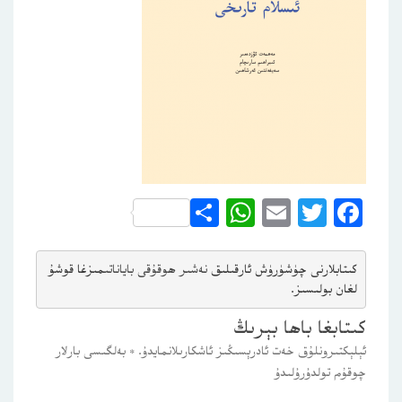
WhatsApp
Share
Email
Twitter
Facebook
كىتابلارنى چۈشۈرۈش ئارقىلىق 
نەشىر ھوقۇقى باياناتى
مىزغا قوشۇ
لغان بولىسىز.
كىتابغا باھا بېرىڭ
ئېلېكتىرونلۇق خەت ئادرېسىڭىز ئاشكارىلانمايدۇ.
*
بەلگىسى بارلار
چوقۇم تولدۇرۇلىدۇ