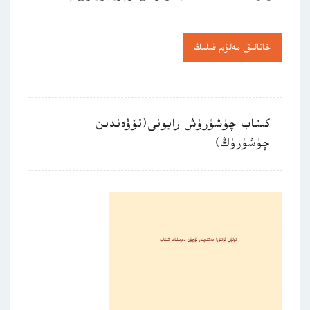
خاتالىق مەلۇم قىلىڭ
كىتاب چۈشۈرۈش رايونى(تۆۋەندىن
چۈشۈرۈڭ)