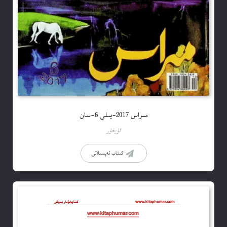
مىراس 2017-يىلى 6-سان
ئۇيغۇر
كىتاب تەپسىلاتى