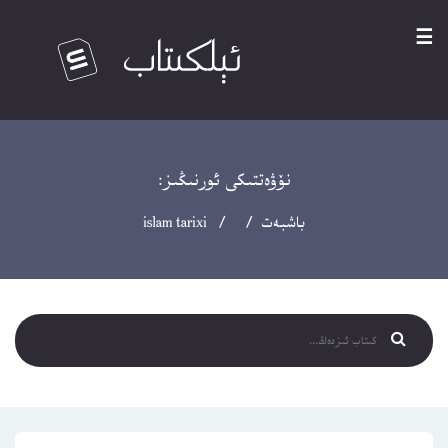
☰
نۆۋەتتىكى ئورنىڭىز:
باشبەت
/ / islam tarixi