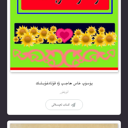
يۈسۈپ خاس ھاجىپ ۋە قۇتادغۇبىلىك
ئۇيغۇر
كىتاب تەپسىلاتى