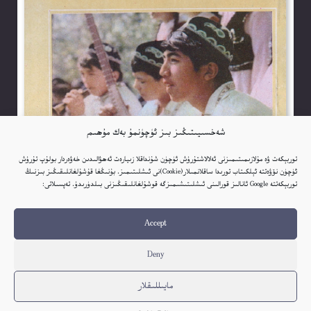
شەخسىيىتىڭىز بىز ئۈچۈنمۇ بەك مۇھىم
توربېكەت ۋە مۇلازىمىتىمىزنى ئەلالاشتۇرۇش ئۈچۈن شۇنداقلا زىيارەت ئەھۋالىدىن خەۋەردار بولۇپ تۇرۇش
ئۈچۈن نۆۋەتتە ئېلكىتاب تورىدا ساقلانمىلار(Cookie)نى ئىشلىتىمىز. بۇنىڭغا قۇشۇلغانلىقىڭىز بىزنىڭ
توربېكەتتە Google ئانالىز قورالىنى ئىشلىتىشىمىزگە قوشۇلغانلىقىڭىزنى بىلدۈرىدۇ. تەپسىلاتى:
Accept
Deny
مايىللىقلار