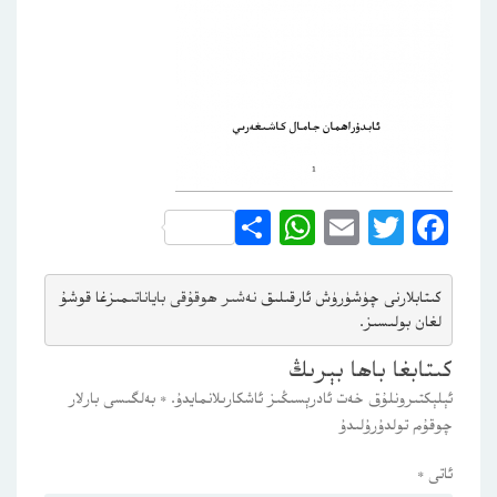
WhatsApp
Share
Email
Twitter
Facebook
كىتابلارنى چۈشۈرۈش ئارقىلىق 
نەشىر ھوقۇقى باياناتى
مىزغا قوشۇ
لغان بولىسىز.
كىتابغا باھا بېرىڭ
ئېلېكتىرونلۇق خەت ئادرېسىڭىز ئاشكارىلانمايدۇ.
*
بەلگىسى بارلار
چوقۇم تولدۇرۇلىدۇ
ئاتى
*