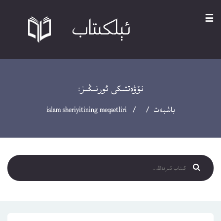
☰
نۆۋەتتىكى ئورنىڭىز:
باشبەت
/ / islam sheriyitining meqsetliri