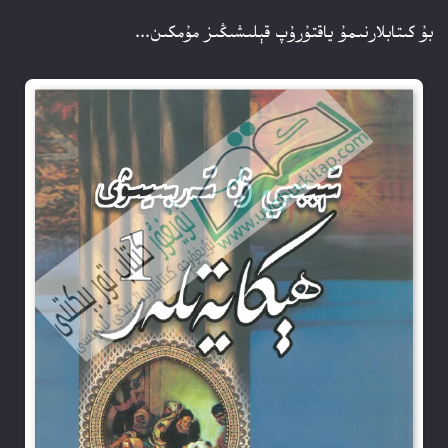
بۇ كىتابلارنىمۇ ياقتۇرۇپ قېلىشىڭىز مۇمكىن...