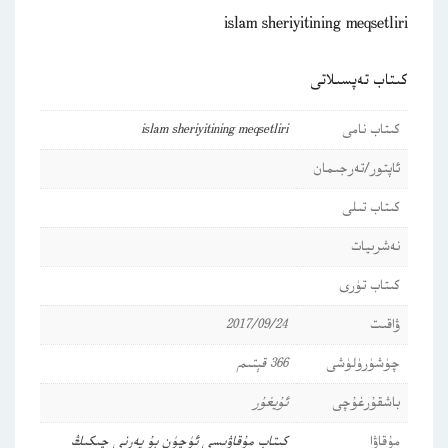
islam sheriyitining meqsetliri
كىتاب تەپسىلاتى
كىتاب نامى
islam sheriyitining meqsetliri
ئاپتور/تەرجىمان
كىتاب تىلى
نەشرىيات
كىتاب تۈرى
ۋاقىت
2017/09/24
چۈشۈرۈلۈشى
366 قېتىم
باشقۇرغۇچى
ئۇيغۇر
مۇقاۋا
كىتاب مۇقاۋىسى ئۈچۈن بۇ يەرنى چىكىڭ