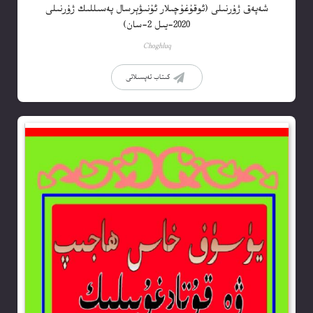
شەپەق ژۇرنىلى (ئوقۇغۇچىلار ئۇنىۋېرسال پەسىللىك ژۇرنىلى
2020-يىل 2-سان)
Choghluq
كىتاب تەپسىلاتى