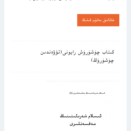
خاتالىق مەلۇم قىلىڭ
كىتاب چۈشۈرۈش رايونى(تۆۋەندىن
چۈشۈرۈڭ)