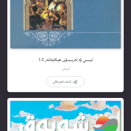
تېببىي ۋە تەربىيىۋى ھېكايەتلەر 1.2
ئۇيغۇر
كىتاب تەپسىلاتى