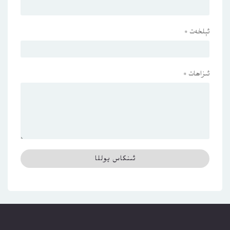
ئېلخەت
*
ئىزاھات
*