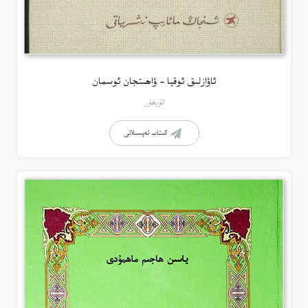
ئاۋازلىق ئوقيا – ۋاھىتجان ئوسمان
ئۇيغۇر
كىتاب تەپسىلاتى