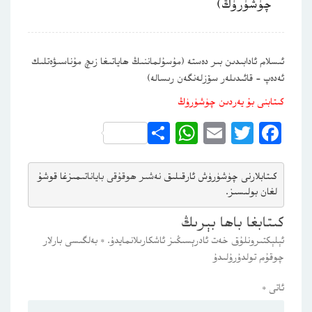
چۈشۈرۈڭ)
ئىسلام ئادابىدىن بىر دەستە (مۇسۇلماننىڭ ھاياتىغا زىچ مۇناسىۋەتلىك
ئەدەپ – قائىدىلەر سۆزلەنگەن رىسالە)
كىتابنى بۇ يەردىن چۈشۈرۈڭ
WhatsApp
Share
Email
Twitter
Facebook
كىتابلارنى چۈشۈرۈش ئارقىلىق 
نەشىر ھوقۇقى باياناتى
مىزغا قوشۇ
لغان بولىسىز.
كىتابغا باھا بېرىڭ
ئېلېكتىرونلۇق خەت ئادرېسىڭىز ئاشكارىلانمايدۇ.
*
بەلگىسى بارلار
چوقۇم تولدۇرۇلىدۇ
ئاتى
*