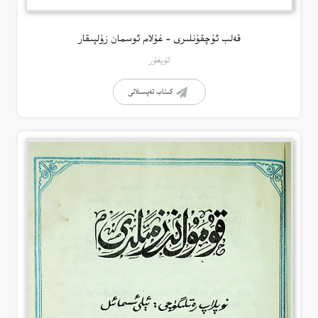
قەلب ئۇچقۇنلىرى – غۇلام ئوسمان زۇلپىقار
ئۇيغۇر
كىتاب تەپسىلاتى