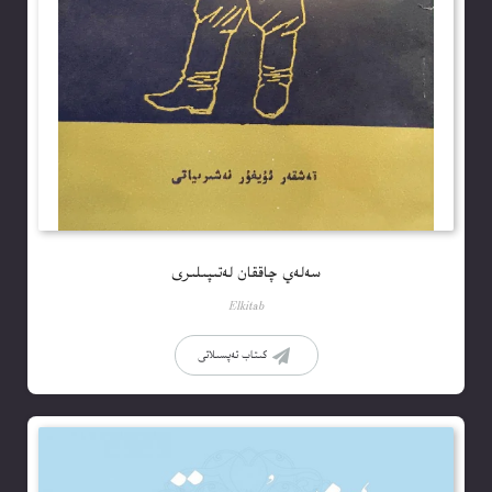
سەلەي چاققان لەتىپىلىرى
Elkitab
كىتاب تەپسىلاتى