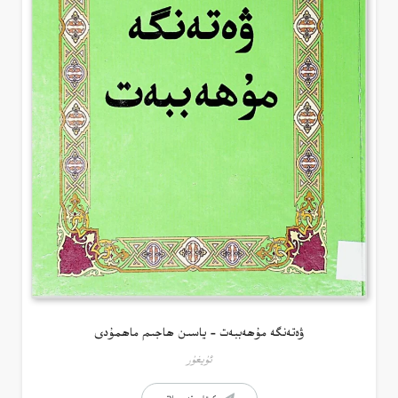
ۋەتەنگە مۇھەببەت – ياسىن ھاجىم ماھمۇدى
ئۇيغۇر