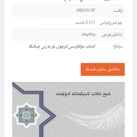
ۋاقىت
2025/01/07
چۈشۈرۈلۈشى
2,111 قېتىم
باشقۇرغۇچى
choghluq
مۇقاۋا
كىتاب مۇقاۋىسى ئۈچۈن بۇ يەرنى چىكىڭ
خاتالىق مەلۇم قىلىڭ