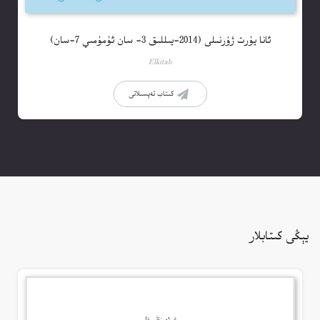
ئانا يۇرت ژۇرنىلى (2014-يىللىق 3- سان ئۇمۇمىي 7-سان)
Elkitab
كىتاب تەپسىلاتى
يېڭى كىتابلار