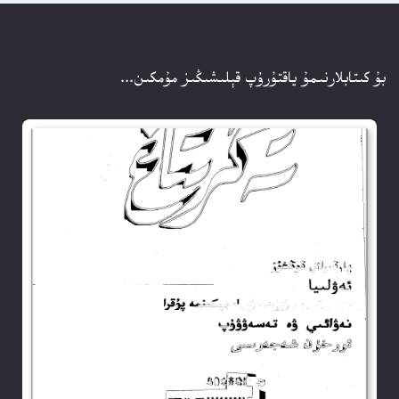
بۇ كىتابلارنىمۇ ياقتۇرۇپ قېلىشىڭىز مۇمكىن...