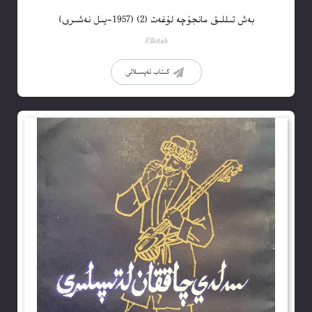
بەش تىللىق مانجۇچە لۇغەت (2) (1957-يىل نەشىرى)
Elkitab
كىتاب تەپسىلاتى