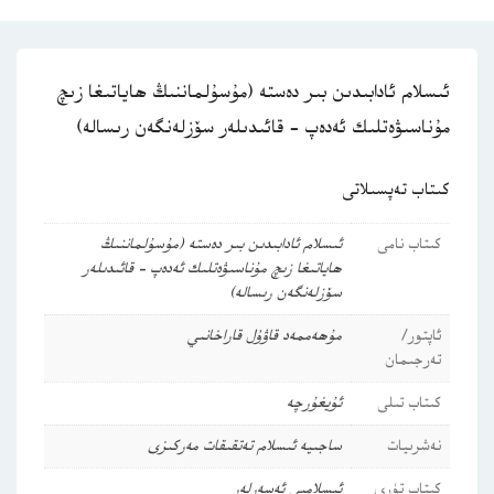
ئىسلام ئادابىدىن بىر دەستە (مۇسۇلماننىڭ ھاياتىغا زىچ
مۇناسىۋەتلىك ئەدەپ – قائىدىلەر سۆزلەنگەن رىسالە)
كىتاب تەپسىلاتى
كىتاب نامى
ئىسلام ئادابىدىن بىر دەستە (مۇسۇلماننىڭ
ھاياتىغا زىچ مۇناسىۋەتلىك ئەدەپ – قائىدىلەر
سۆزلەنگەن رىسالە)
ئاپتور/
مۇھەممەد قاۋۇل قاراخانىي
تەرجىمان
كىتاب تىلى
ئۇيغۇرچە
نەشرىيات
ساجىيە ئىسلام تەتقىقات مەركىزى
كىتاب تۈرى
ئىسلامىي ئەسەرلەر