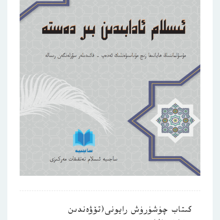
كىتاب چۈشۈرۈش رايونى(تۆۋەندىن