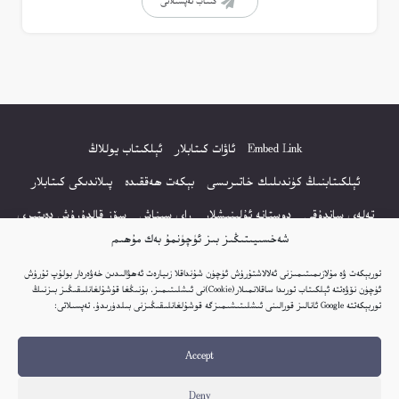
كىتاب تەپسىلاتى
Embed Link
ئاۋات كىتابلار
ئېلكىتاب يوللاڭ
ئېلكىتابنىڭ كۈندىلىك خاتىرىسى
بېكەت ھەققىدە
پىلاندىكى كىتابلار
تەلەي ساندۇقى
دوستانە ئۇلىنىشلار
راي سىناش
سۆز قالدۇرۇش دەپتىرى
شەخسىيىتىڭىز بىز ئۈچۈنمۇ بەك مۇھىم
كۆپ سورالغان سۇئاللار
كىتاب تىزىملىكى
مەخپىيەتلىك باياناتى
توربېكەت ۋە مۇلازىمىتىمىزنى ئەلالاشتۇرۇش ئۈچۈن شۇنداقلا زىيارەت ئەھۋالىدىن خەۋەردار بولۇپ تۇرۇش
نەشىر ھوقۇقى باياناتى
ئۈچۈن نۆۋەتتە ئېلكىتاب تورىدا ساقلانمىلار(Cookie)نى ئىشلىتىمىز. بۇنىڭغا قۇشۇلغانلىقىڭىز بىزنىڭ
توربېكەتتە Google ئانالىز قورالىنى ئىشلىتىشىمىزگە قوشۇلغانلىقىڭىزنى بىلدۈرىدۇ. تەپسىلاتى:
© 2017-2026 تور بېكەتنىڭ بارلىق ھوقۇقى ئېلكىتاب تورى غا مەنسۇپ.
Accept
تور بېكەت ھەققىدە تەكلىپ - پىكىر بولسا، تۆۋەندىكى ئېلخەت ئارقىلىق بېكەت
باشلىقى بىلەن بىۋاستە ئالاقە قىلىڭ: elkitabtori@gmail.com
Deny