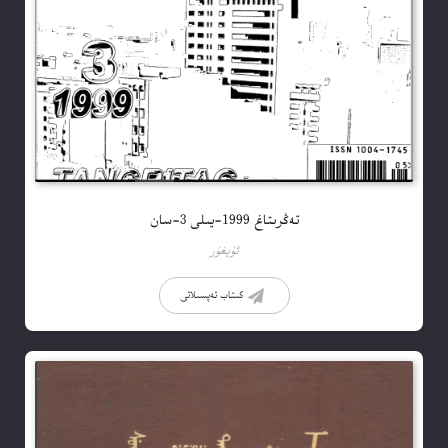
تەڭرىتاغ 1999-يىلى 3-سان
ئۇيغۇر
كىتاب تەپسىلاتى