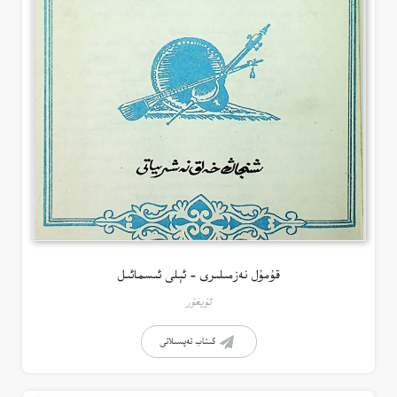
قۇمۇل نەزمىلىرى – ئېلى ئىسمائىل
ئۇيغۇر
كىتاب تەپسىلاتى