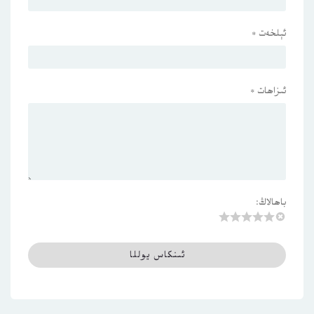
ئېلخەت
*
ئىزاھات
*
باھالاڭ: