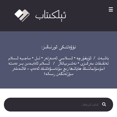
☰
نۆۋەتتىكى ئورنىڭىز:
باشبەت
/
ئۇيغۇرچە
•
ئىسلامىي ئەسەرلەر
•
تىل
•
ساجىيە ئىسلام
تەتقىقات مەركىزى
•
نەشىرىياتلار
/ ئىسلام ئادابىدىن بىر دەستە
(مۇسۇلماننىڭ ھاياتىغا زىچ مۇناسىۋەتلىك ئەدەپ – قائىدىلەر
سۆزلەنگەن رىسالە)