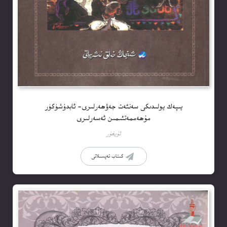
يىپەك يولىدىكى سەنئەت جەۋھەرلىرى- ئابدۇشۈكۈر
مۇھەممەتئىمىن ئەسەرلىرى
ئۇيغۇر
كىتاب تەپسىلاتى