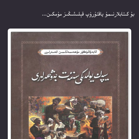
بۇ كىتابلارنىمۇ ياقتۇرۇپ قېلىشىڭىز مۇمكىن...