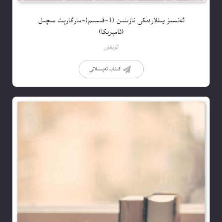
ئەنسىز يىللاردىكى نازىنىن (1-قىسىم)-مارگارېت مىچىل
(ئامېرىكا)
ئۇيغۇر
كىتاب تەپسىلاتى