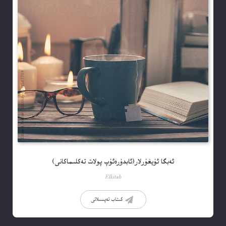
ئەبگا ئۇيغۇرلار(ئابدۇرەئۇپ پولات تەكلىماكانى)
Elkitab
كىتاب تەپسىلاتى