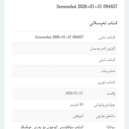
Screenshot 2026-01-31 094657
كىتاب تەپسىلاتى
كىتاب نامى
Screenshot 2026-01-31 094657
ئاپتور/تەرجىمان
كىتاب تىلى
نەشرىيات
كىتاب تۈرى
ۋاقىت
2026/01/31
چۈشۈرۈلۈشى
95 قېتىم
باشقۇرغۇچى
ئۇيغۇر
مۇقاۋا
كىتاب مۇقاۋىسى ئۈچۈن بۇ يەرنى چىكىڭ