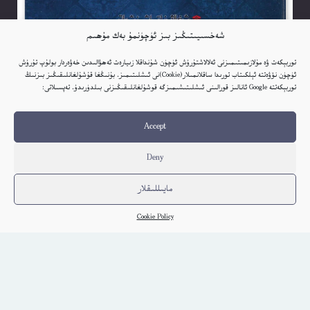
شەخسىيىتىڭىز بىز ئۈچۈنمۇ بەك مۇھىم
توربېكەت ۋە مۇلازىمىتىمىزنى ئەلالاشتۇرۇش ئۈچۈن شۇنداقلا زىيارەت ئەھۋالىدىن خەۋەردار بولۇپ تۇرۇش
ئۈچۈن نۆۋەتتە ئېلكىتاب تورىدا ساقلانمىلار(Cookie)نى ئىشلىتىمىز. بۇنىڭغا قۇشۇلغانلىقىڭىز بىزنىڭ
توربېكەتتە Google ئانالىز قورالىنى ئىشلىتىشىمىزگە قوشۇلغانلىقىڭىزنى بىلدۈرىدۇ. تەپسىلاتى:
مەن سۇ ئىچكەن دەريالار – ئەخەت تۇردى
ئۇيغۇر
Accept
كىتاب تەپسىلاتى
Deny
مايىللىقلار
Cookie Policy