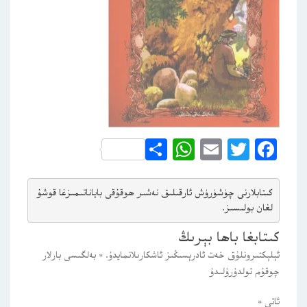
WhatsApp
Share
Email
Twitter
Facebook
كىتابلارنى چۈشۈرۈش ئارقىلىق 
نەشىر ھوقۇقى باياناتى
مىزغا قوشۇ
لغان بولىسىز.
كىتابغا باھا بېرىڭ
ئېلېكتىرونلۇق خەت ئادرېسىڭىز ئاشكارىلانمايدۇ.
*
بەلگىسى بارلار
چوقۇم تولدۇرۇلىدۇ
ئاتى
*