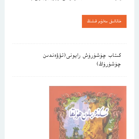
خاتالىق مەلۇم قىلىڭ
كىتاب چۈشۈرۈش رايونى(تۆۋەندىن
چۈشۈرۈڭ)