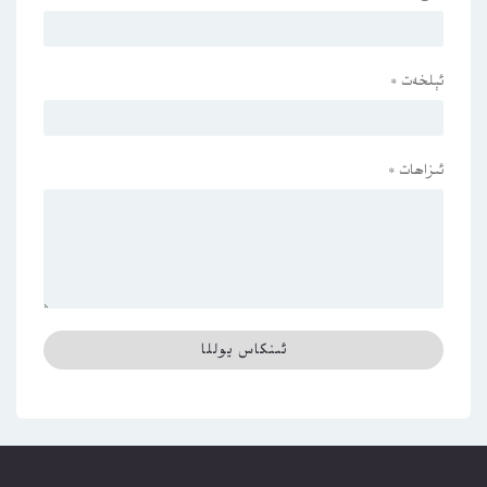
ئېلخەت
*
ئىزاھات
*