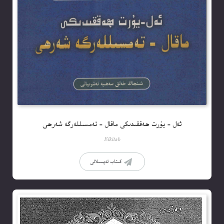
ئەل – يۇرت ھەققىدىكى ماقال – تەمسىللەرگە شەرھى
Elkitab
كىتاب تەپسىلاتى