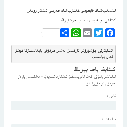
ئىنسانىيەتنىڭ قايغۇسى(فانتازىيەلىك ھەربىي ئىشلار رومانى)
كىتابنى بۇ يەردىن بېسىپ چۈشۈرۈڭ
WhatsApp
Share
Email
Twitter
Facebook
كىتابلارنى چۈشۈرۈش ئارقىلىق 
نەشىر ھوقۇقى باياناتى
مىزغا قوشۇ
لغان بولىسىز.
كىتابغا باھا بېرىڭ
ئېلېكتىرونلۇق خەت ئادرېسىڭىز ئاشكارىلانمايدۇ.
*
بەلگىسى بارلار
چوقۇم تولدۇرۇلىدۇ
ئاتى
*
ئېلخەت
*