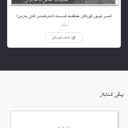
ئەمىر تۆمۈر كۆرەگان ھەققىدە قىسسە-(شەرەفىدىن ئەلى يەزدى)
ئۇيغۇر
كىتاب تەپسىلاتى
يېڭى كىتابلار