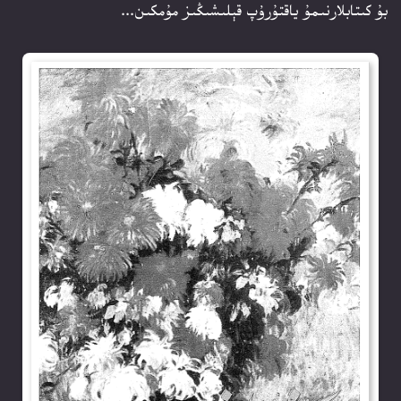
بۇ كىتابلارنىمۇ ياقتۇرۇپ قېلىشىڭىز مۇمكىن...