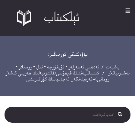
☰
نۆۋەتتىكى ئورنىڭىز:
باشبەت
/
ئەدەبىي ئەسەرلەر
•
ئۇيغۇرچە
•
تىل
•
رومانلار
•
نەشىرىياتلار
/ ئىنسانىيەتنىڭ قايغۇسى(فانتازىيەلىك ھەربىي ئىشلار
رومانى)-غەزەپلەنگەن ئەجدىھانىڭ گۈركىرىشى