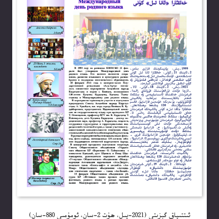
ئىتتىپاق گېزىتى (2021-يىل، ھۇت 2-سان، ئومۇمىي 880-سان)