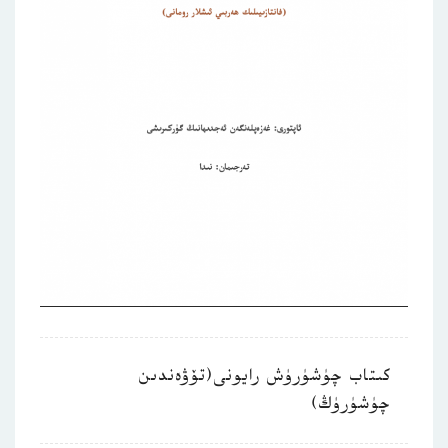
كىتاب چۈشۈرۈش رايونى(تۆۋەندىن
چۈشۈرۈڭ)