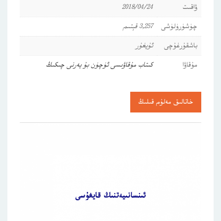
ۋاقىت
2018/04/24
چۈشۈرۈلۈشى
3,257 قېتىم
باشقۇرغۇچى
ئۇيغۇر
مۇقاۋا
كىتاب مۇقاۋىسى ئۈچۈن بۇ يەرنى چىكىڭ
خاتالىق مەلۇم قىلىڭ