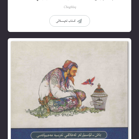
Choghluq
كىتاب تەپسىلاتى