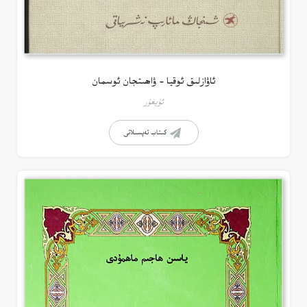
ئاۋازلىق ئوقيا – ۋاھىتجان ئوسمان
ئۇيغۇر
كىتاب تەپسىلاتى