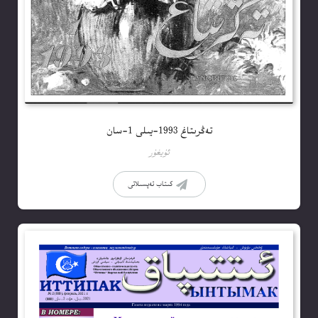
تەڭرىتاغ 1993-يىلى 1-سان
ئۇيغۇر
كىتاب تەپسىلاتى