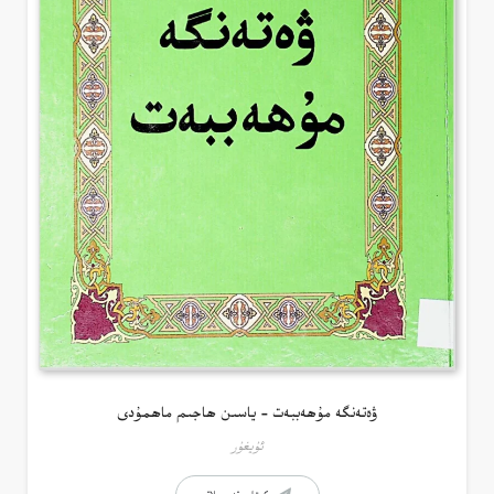
ۋەتەنگە مۇھەببەت – ياسىن ھاجىم ماھمۇدى
ئۇيغۇر