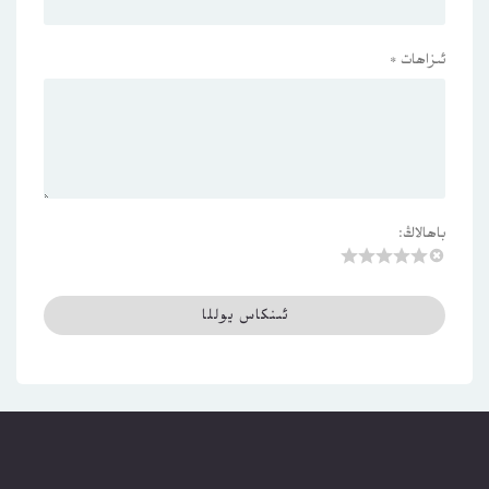
ئىزاھات
*
باھالاڭ: