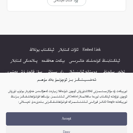
كىتاب تەپسىلاتى
Embed Link
ئاۋات كىتابلار
ئېلكىتاب يوللاڭ
ئېلكىتابنىڭ كۈندىلىك خاتىرىسى
بېكەت ھەققىدە
پىلاندىكى كىتابلار
تەلەي ساندۇقى
دوستانە ئۇلىنىشلار
راي سىناش
سۆز قالدۇرۇش دەپتىرى
شەخسىيىتىڭىز بىز ئۈچۈنمۇ بەك مۇھىم
كۆپ سورالغان سۇئاللار
كىتاب تىزىملىكى
مەخپىيەتلىك باياناتى
توربېكەت ۋە مۇلازىمىتىمىزنى ئەلالاشتۇرۇش ئۈچۈن شۇنداقلا زىيارەت ئەھۋالىدىن خەۋەردار بولۇپ تۇرۇش
نەشىر ھوقۇقى باياناتى
ئۈچۈن نۆۋەتتە ئېلكىتاب تورىدا ساقلانمىلار(Cookie)نى ئىشلىتىمىز. بۇنىڭغا قۇشۇلغانلىقىڭىز بىزنىڭ
توربېكەتتە Google ئانالىز قورالىنى ئىشلىتىشىمىزگە قوشۇلغانلىقىڭىزنى بىلدۈرىدۇ. تەپسىلاتى:
© 2017-2026 تور بېكەتنىڭ بارلىق ھوقۇقى ئېلكىتاب تورى غا مەنسۇپ.
Accept
تور بېكەت ھەققىدە تەكلىپ - پىكىر بولسا، تۆۋەندىكى ئېلخەت ئارقىلىق بېكەت
باشلىقى بىلەن بىۋاستە ئالاقە قىلىڭ: elkitabtori@gmail.com
Deny