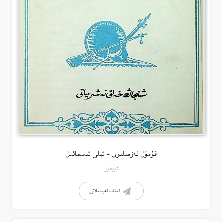
قۇمۇل نەزمىلىرى – ئېلى ئىسمائىل
ئۇيغۇر
كىتاب تەپسىلاتى