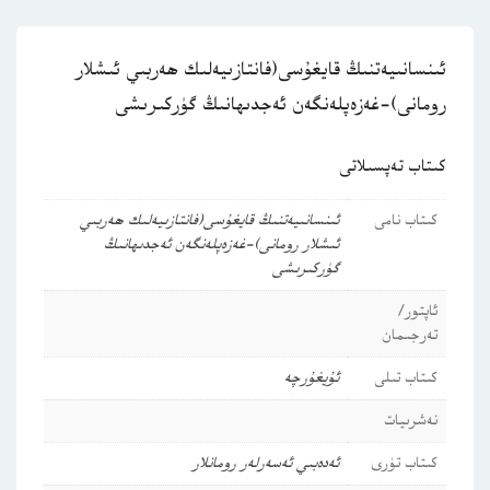
ئىنسانىيەتنىڭ قايغۇسى(فانتازىيەلىك ھەربىي ئىشلار
رومانى)-غەزەپلەنگەن ئەجدىھانىڭ گۈركىرىشى
كىتاب تەپسىلاتى
كىتاب نامى
ئىنسانىيەتنىڭ قايغۇسى(فانتازىيەلىك ھەربىي
ئىشلار رومانى)-غەزەپلەنگەن ئەجدىھانىڭ
گۈركىرىشى
ئاپتور/
تەرجىمان
كىتاب تىلى
ئۇيغۇرچە
نەشرىيات
كىتاب تۈرى
ئەدەبىي ئەسەرلەر
رومانلار