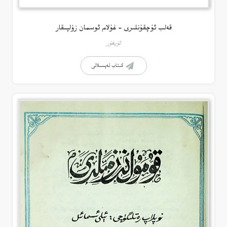
قەلب ئۇچقۇنلىرى – غۇلام ئوسمان زۇلپىقار
ئۇيغۇر
كىتاب تەپسىلاتى