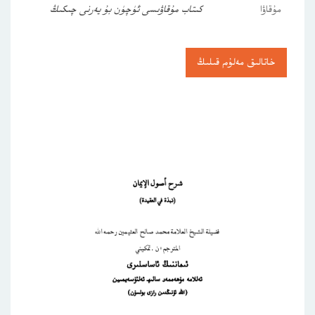
مۇقاۋا
كىتاب مۇقاۋىسى ئۈچۈن بۇ يەرنى چىكىڭ
خاتالىق مەلۇم قىلىڭ