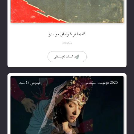
ئادەملەر شۇنداق بولىدۇ
Elkitab
كىتاب تەپسىلاتى