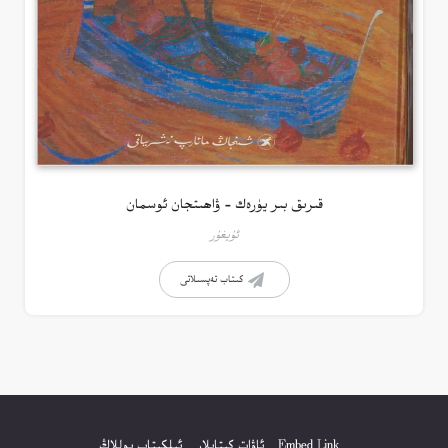
قىرىق بىر يۈرەك – ۋاھىتجان ئوسمان
ئۇيغۇر
كىتاب تەپسىلاتى
Embed Link
ئاۋات كىتابلار
ئېلكىتاب يوللاڭ