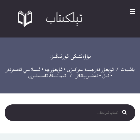
☰
نۆۋەتتىكى ئورنىڭىز:
باشبەت
/
ئۇيغۇر تەرجىمە مەركىزى
•
ئۇيغۇرچە
•
ئىسلامىي ئەسەرلەر
•
تىل
•
نەشىرىياتلار
/ ئىماننىڭ ئاساسلىرى