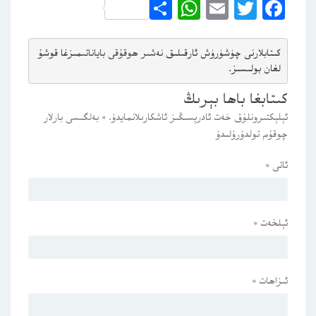
WhatsApp
Share
Email
Twitter
Facebook
كىتابلارنى چۈشۈرۈش ئارقىلىق 
نەشىر ھوقۇقى باياناتى
مىزغا قوشۇ
لغان بولىسىز.
كىتابغا باھا بېرىڭ
ئېلېكتىرونلۇق خەت ئادرېسىڭىز ئاشكارىلانمايدۇ.
*
بەلگىسى بارلار
چوقۇم تولدۇرۇلىدۇ
ئاتى
*
ئېلخەت
*
ئىزاھات
*