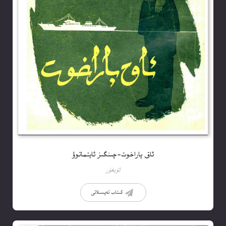
ئاق پاراخوت-چىنگىز ئايتماتوۋ
ئۇيغۇر
كىتاب تەپسىلاتى