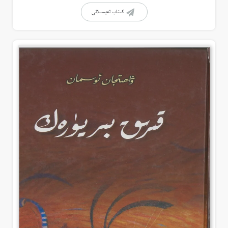
كىتاب تەپسىلاتى