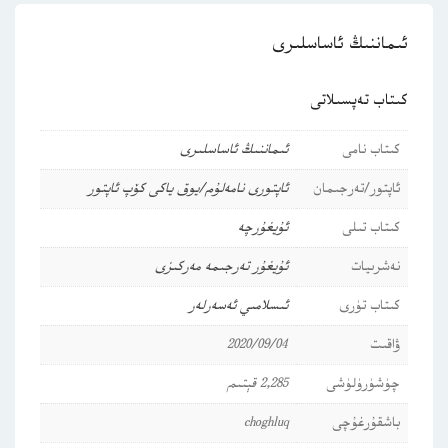
ئىماننىڭ ئاساسلىرى
كىتاب تەپسىلاتى
كىتاب نامى
ئىماننىڭ ئاساسلىرى
ئاپتور/تەرجىمان
ئاپتورى نامەلۇم/يوق ياكى كۆپ ئاپتور
كىتاب تىلى
ئۇيغۇرچە
نەشرىيات
ئۇيغۇر تەرجىمە مەركىزى
كىتاب تۈرى
ئىسلامىي ئەسەرلەر
ۋاقىت
2020/09/04
چۈشۈرۈلۈشى
2,285 قېتىم
باشقۇرغۇچى
choghluq