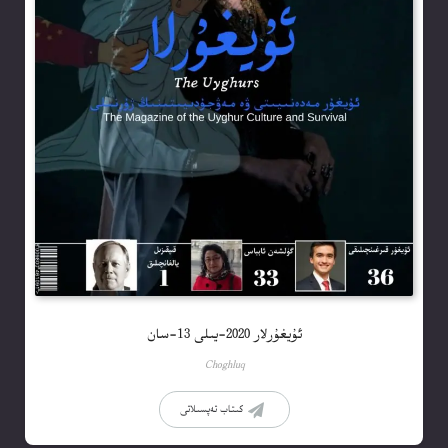
ئۇيغۇرلار 2020-يىلى 13-سان
Choghluq
كىتاب تەپسىلاتى