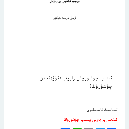
كىتاب چۈشۈرۈش رايونى(تۆۋەندىن
چۈشۈرۈڭ)
ئىماننىڭ ئاساسلىرى
كىتابنى بۇ يەرنى بېسىپ چۈشۈرۈڭ