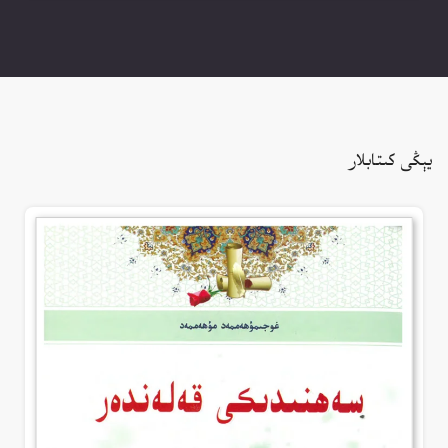
يېڭى كىتابلار