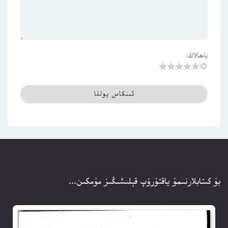
باھالاڭ:
بۇ كىتابلارنىمۇ ياقتۇرۇپ قېلىشىڭىز مۇمكىن...