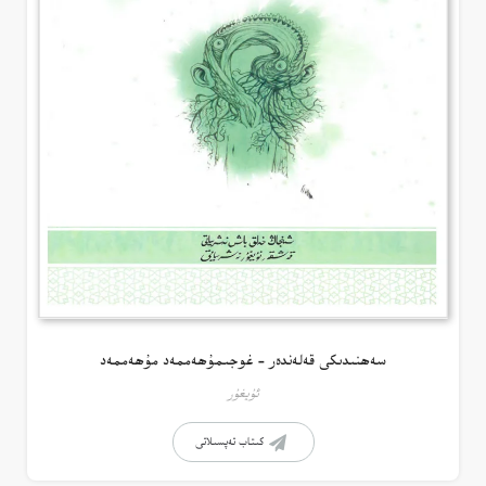
سەھنىدىكى قەلەندەر – غوجىمۇھەممەد مۇھەممەد
ئۇيغۇر
كىتاب تەپسىلاتى