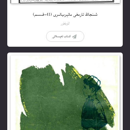
شىنجاڭ تارىخى ماتېرىيالىرى (41-قىسىم)
ئۇيغۇر
كىتاب تەپسىلاتى