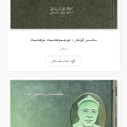
سەنسىز كۈنلەر – غوجىمۇھەممەد مۇھەممەد
ئۇيغۇر
كىتاب تەپسىلاتى