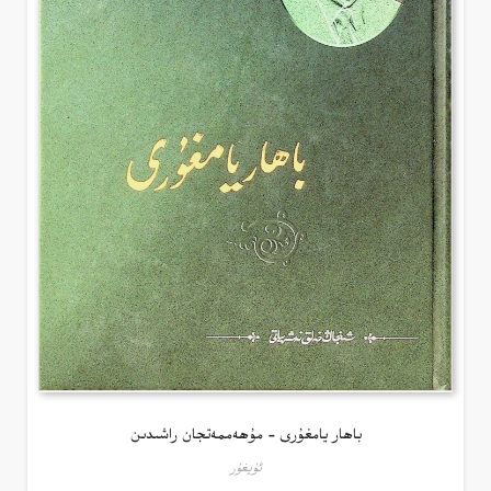
باھار يامغۇرى – مۇھەممەتجان راشىدىن
ئۇيغۇر