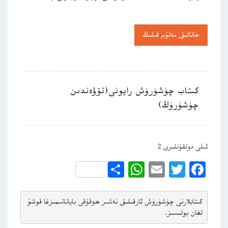
خاتالىق مەلۇم قىلىڭ
كىتاب چۈشۈرۈش رايونى(تۆۋەندىن
چۈشۈرۈڭ)
ئىلى دولقۇنلىرى 2
WhatsApp
Share
Email
Twitter
Facebook
كىتابلارنى چۈشۈرۈش ئارقىلىق 
نەشىر ھوقۇقى باياناتى
مىزغا قوشۇ
لغان بولىسىز.