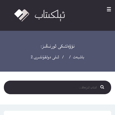
☰
نۆۋەتتىكى ئورنىڭىز:
باشبەت
/ / ئىلى دولقۇنلىرى 2