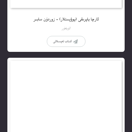
ئارچا ياپرىقى (پوۋېستلار) – زوردۇن سابىر
ئۇيغۇر
كىتاب تەپسىلاتى