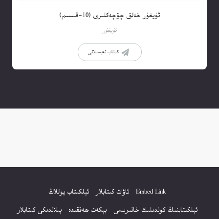
ئۇيغۇر خەلق چۆچەكلىرى (10-قىسىم)
ئۇيغۇر
كىتاب تەپسىلاتى
Embed Link
ئاۋات كىتابلار
ئېلكىتاب يوللاڭ
ئېلكىتابنىڭ كۈندىلىك خاتىرىسى
بېكەت ھەققىدە
پىلاندىكى كىتابلار