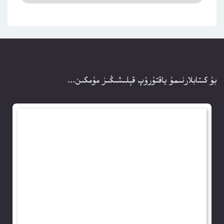
بۇ كىتابلارنىمۇ ياقتۇرۇپ قېلىشىڭىز مۇمكىن...