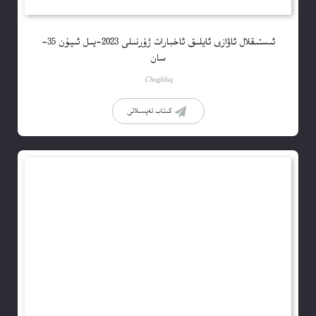
ئىستىقلال ئاۋازى ئايلىق ئاخبارات ژۇرنىلى 2023-يىل ئىيۇن 35-
سان
Choghluq
كىتاب تەپسىلاتى