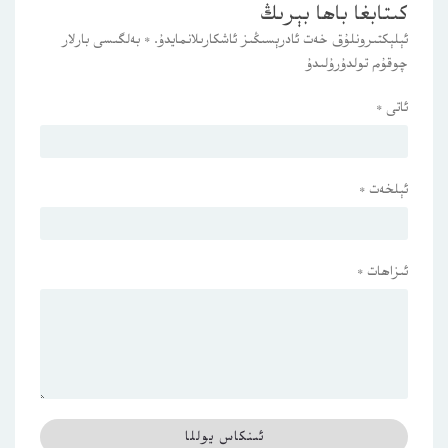
كىتابغا باھا بېرىڭ
ئېلېكتىرونلۇق خەت ئادرېسىڭىز ئاشكارىلانمايدۇ.
*
بەلگىسى بارلار
چوقۇم تولدۇرۇلىدۇ
ئاتى
*
ئېلخەت
*
ئىزاھات
*