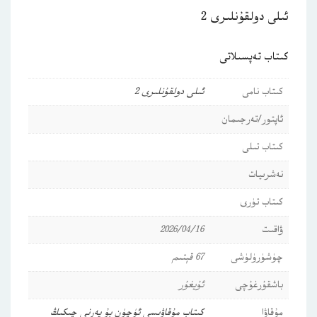
ئىلى دولقۇنلىرى 2
كىتاب تەپسىلاتى
كىتاب نامى
ئىلى دولقۇنلىرى 2
ئاپتور/تەرجىمان
كىتاب تىلى
نەشرىيات
كىتاب تۈرى
ۋاقىت
2026/04/16
چۈشۈرۈلۈشى
67 قېتىم
باشقۇرغۇچى
ئۇيغۇر
مۇقاۋا
كىتاب مۇقاۋىسى ئۈچۈن بۇ يەرنى چىكىڭ