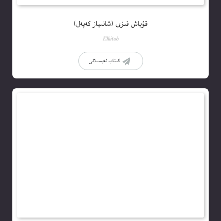
قۇياش قىزى (شانىياز كەپەل)
Elkitab
كىتاب تەپسىلاتى