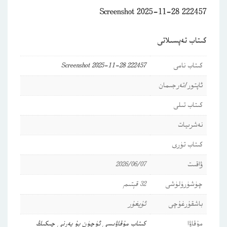
Screenshot 2025-11-28 222457
كىتاب تەپسىلاتى
كىتاب نامى
Screenshot 2025-11-28 222457
ئاپتور/تەرجىمان
كىتاب تىلى
نەشرىيات
كىتاب تۈرى
ۋاقىت
2026/06/07
چۈشۈرۈلۈشى
32 قېتىم
باشقۇرغۇچى
ئۇيغۇر
مۇقاۋا
كىتاب مۇقاۋىسى ئۈچۈن بۇ يەرنى چىكىڭ