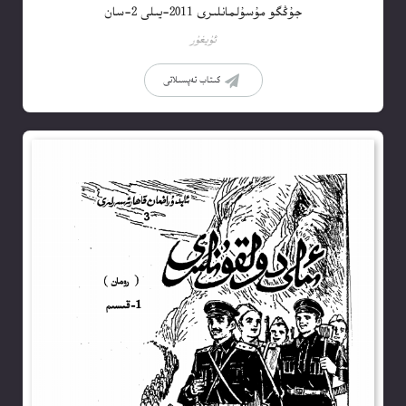
جۇڭگو مۇسۇلمانلىرى 2011-يىلى 2-سان
ئۇيغۇر
كىتاب تەپسىلاتى