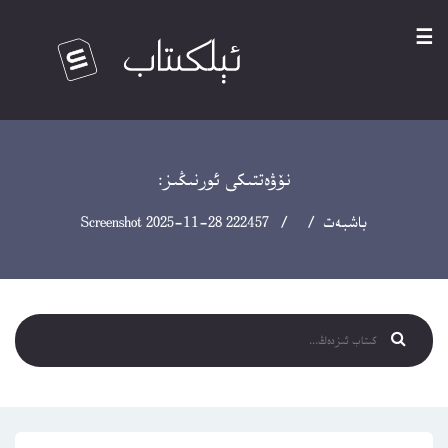
☰
نۆۋەتتىكى ئورنىڭىز:
باشبەت
/ / Screenshot 2025-11-28 222457