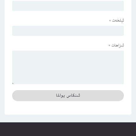
ئېلخەت
*
ئىزاھات
*