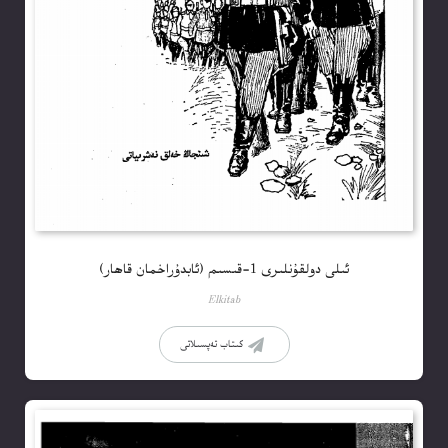
ئىلى دولقۇنلىرى 1-قىسىم (ئابدۇراخمان قاھار)
Elkitab
كىتاب تەپسىلاتى