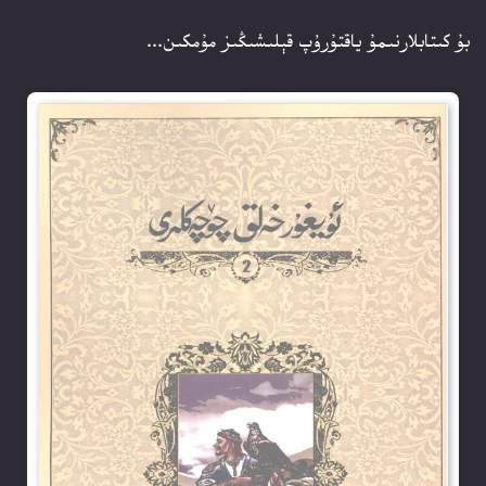
بۇ كىتابلارنىمۇ ياقتۇرۇپ قېلىشىڭىز مۇمكىن...