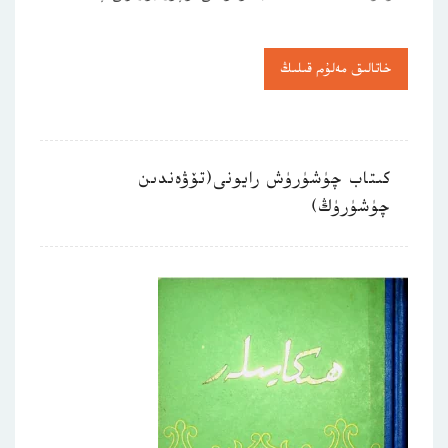
خاتالىق مەلۇم قىلىڭ
كىتاب چۈشۈرۈش رايونى(تۆۋەندىن
چۈشۈرۈڭ)