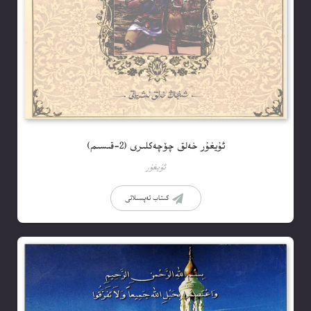
ئۇيغۇر خەلق چۆچەكلىرى (2-قىسىم)
ئۇيغۇر
كىتاب تەپسىلاتى