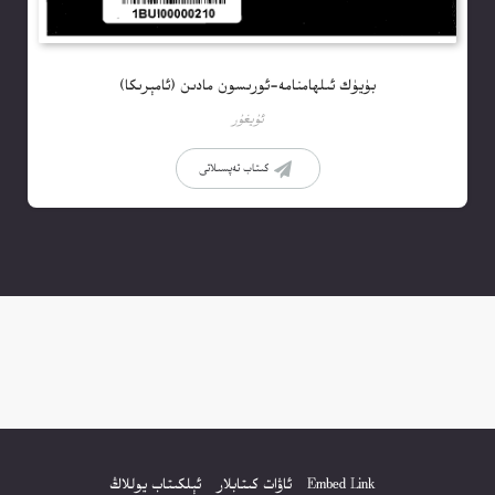
بۈيۈك ئىلھامنامە-ئورىسون مادىن (ئامېرىكا)
ئۇيغۇر
كىتاب تەپسىلاتى
Embed Link
ئاۋات كىتابلار
ئېلكىتاب يوللاڭ