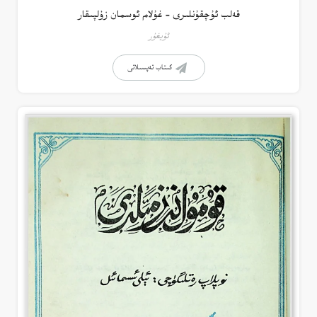
قەلب ئۇچقۇنلىرى – غۇلام ئوسمان زۇلپىقار
ئۇيغۇر
كىتاب تەپسىلاتى