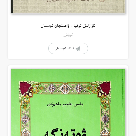
ئاۋازلىق ئوقيا – ۋاھىتجان ئوسمان
ئۇيغۇر
كىتاب تەپسىلاتى