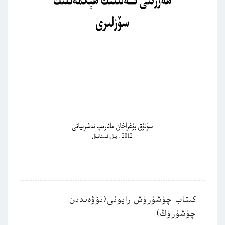
كىتاب چۈشۈرۈش رايونى(تۆۋەندىن
چۈشۈرۈڭ)