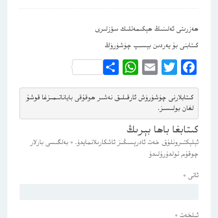
ھەزرىتى ئەلىنىڭ ھېكىمەتلىك سۆزلىرى
كىتابنى بۇ يەردىن بېسىپ چۈشۈرۈڭ
WhatsApp
Share
Email
Twitter
Facebook
كىتابلارنى چۈشۈرۈش ئارقىلىق 
نەشىر ھوقۇقى باياناتى
مىزغا قوشۇ
لغان بولىسىز.
كىتابغا باھا بېرىڭ
ئېلېكتىرونلۇق خەت ئادرېسىڭىز ئاشكارىلانمايدۇ.
*
بەلگىسى بارلار
چوقۇم تولدۇرۇلىدۇ
ئاتى
*
ئېلخەت
*