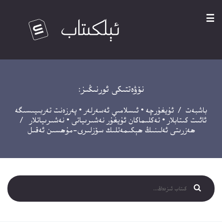
☰
نۆۋەتتىكى ئورنىڭىز:
باشبەت
/
ئۇيغۇرچە
•
ئىسلامىي ئەسەرلەر
•
پەرزەنت تەربىيىسىگە
ئائىت كىتابلار
•
تەكلىماكان ئۇيغۇر نەشىرىياتى
•
نەشىرىياتلار
/
ھەزرىتى ئەلىنىڭ ھېكىمەتلىك سۆزلىرى-مۇھسىن ئەقىل