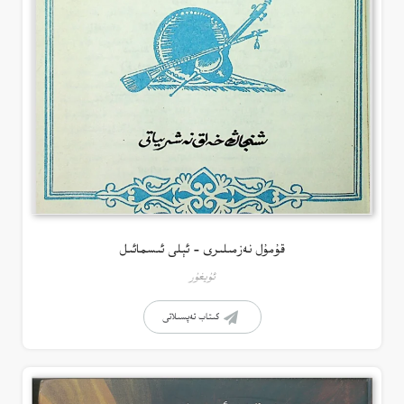
قۇمۇل نەزمىلىرى – ئېلى ئىسمائىل
ئۇيغۇر
كىتاب تەپسىلاتى