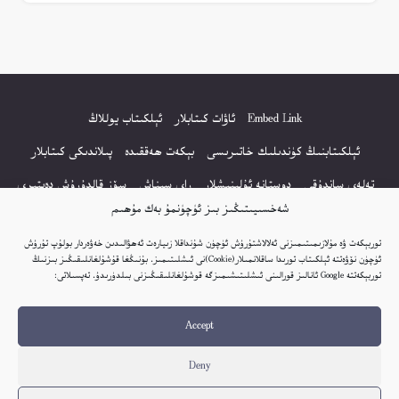
Embed Link
ئاۋات كىتابلار
ئېلكىتاب يوللاڭ
ئېلكىتابنىڭ كۈندىلىك خاتىرىسى
بېكەت ھەققىدە
پىلاندىكى كىتابلار
تەلەي ساندۇقى
دوستانە ئۇلىنىشلار
راي سىناش
سۆز قالدۇرۇش دەپتىرى
شەخسىيىتىڭىز بىز ئۈچۈنمۇ بەك مۇھىم
كۆپ سورالغان سۇئاللار
كىتاب تىزىملىكى
مەخپىيەتلىك باياناتى
توربېكەت ۋە مۇلازىمىتىمىزنى ئەلالاشتۇرۇش ئۈچۈن شۇنداقلا زىيارەت ئەھۋالىدىن خەۋەردار بولۇپ تۇرۇش
نەشىر ھوقۇقى باياناتى
ئۈچۈن نۆۋەتتە ئېلكىتاب تورىدا ساقلانمىلار(Cookie)نى ئىشلىتىمىز. بۇنىڭغا قۇشۇلغانلىقىڭىز بىزنىڭ
توربېكەتتە Google ئانالىز قورالىنى ئىشلىتىشىمىزگە قوشۇلغانلىقىڭىزنى بىلدۈرىدۇ. تەپسىلاتى:
© 2017-2026 تور بېكەتنىڭ بارلىق ھوقۇقى ئېلكىتاب تورى غا مەنسۇپ.
Accept
تور بېكەت ھەققىدە تەكلىپ - پىكىر بولسا، تۆۋەندىكى ئېلخەت ئارقىلىق بېكەت
باشلىقى بىلەن بىۋاستە ئالاقە قىلىڭ: elkitabtori@gmail.com
Deny
ھەر كۈنى يېڭى كىتابلار قوشۇلىۋاتىدۇ...