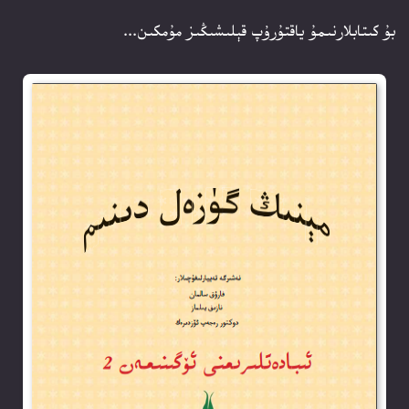
بۇ كىتابلارنىمۇ ياقتۇرۇپ قېلىشىڭىز مۇمكىن...