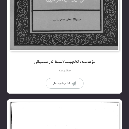
مۇھەممەد ئەلەيھىسالامنىڭ تەرجىمىھالى
Choghluq
كىتاب تەپسىلاتى