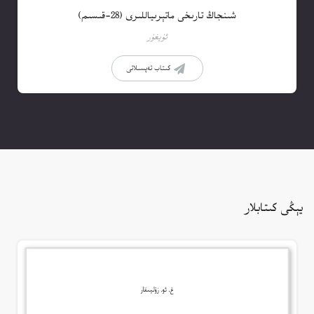
شىنجاڭ تارىخى ماتېرىياللىرى (28-قىسىم)
ئۇيغۇر
كىتاب تەپسىلاتى
يېڭى كىتابلار