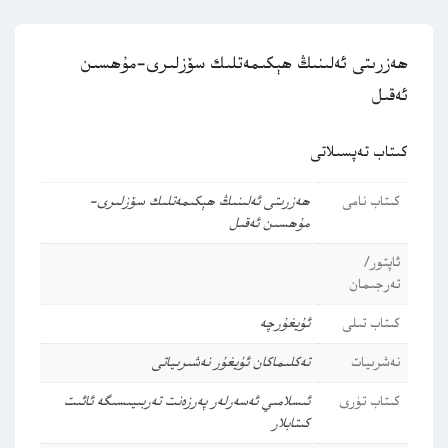
ھەزرىتى ئەلىنىڭ ھېكىمەتلىك سۆزلىرى-مۇھسىن
ئەقىل
كىتاب تەپسىلاتى
كىتاب نامى
ھەزرىتى ئەلىنىڭ ھېكىمەتلىك سۆزلىرى-
مۇھسىن ئەقىل
ئاپتور/
تەرجىمان
كىتاب تىلى
ئۇيغۇرچە
نەشرىيات
تەكلىماكان ئۇيغۇر نەشىرىياتى
كىتاب تۈرى
ئىسلامىي ئەسەرلەر
پەرزەنت تەربىيىسىگە ئائىت
كىتابلار