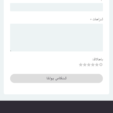
ئىزاھات
*
باھالاڭ: