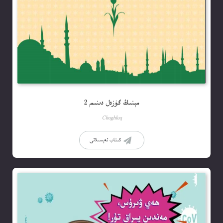
مېنىڭ گۈزەل دىنىم 2
Choghluq
كىتاب تەپسىلاتى