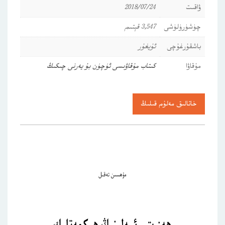
ۋاقىت
2018/07/24
چۈشۈرۈلۈشى
3,547 قېتىم
باشقۇرغۇچى
ئۇيغۇر
مۇقاۋا
كىتاب مۇقاۋىسى ئۈچۈن بۇ يەرنى چىكىڭ
خاتالىق مەلۇم قىلىڭ