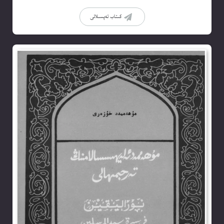
كىتاب تەپسىلاتى