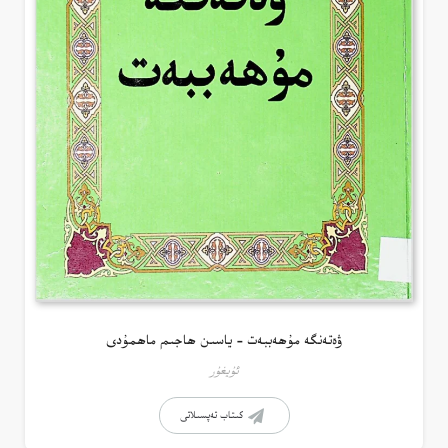
ۋەتەنگە مۇھەببەت – ياسىن ھاجىم ماھمۇدى
ئۇيغۇر
كىتاب تەپسىلاتى