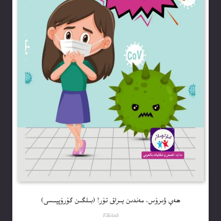
ھەي ۋىرۇس، مەندىن يىراق تۇر! (بىلگىن گۇرۇپپىسى)
Elkitab