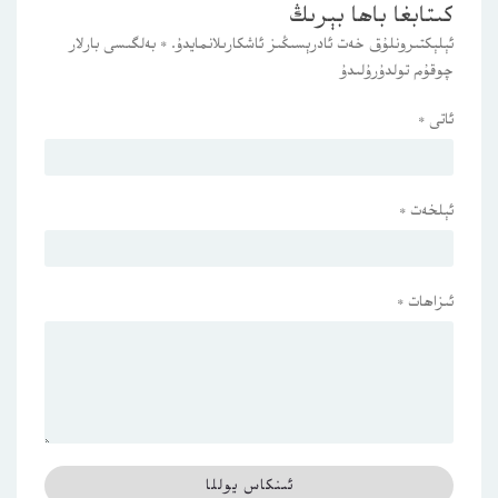
كىتابغا باھا بېرىڭ
ئېلېكتىرونلۇق خەت ئادرېسىڭىز ئاشكارىلانمايدۇ.
*
بەلگىسى بارلار
چوقۇم تولدۇرۇلىدۇ
ئاتى
*
ئېلخەت
*
ئىزاھات
*