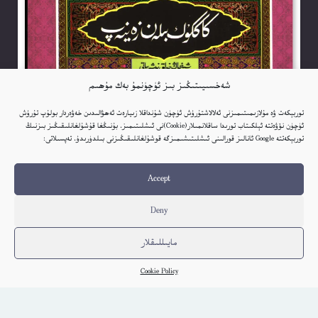
شەخسىيىتىڭىز بىز ئۈچۈنمۇ بەك مۇھىم
توربېكەت ۋە مۇلازىمىتىمىزنى ئەلالاشتۇرۇش ئۈچۈن شۇنداقلا زىيارەت ئەھۋالىدىن خەۋەردار بولۇپ تۇرۇش
ئۈچۈن نۆۋەتتە ئېلكىتاب تورىدا ساقلانمىلار(Cookie)نى ئىشلىتىمىز. بۇنىڭغا قۇشۇلغانلىقىڭىز بىزنىڭ
توربېكەتتە Google ئانالىز قورالىنى ئىشلىتىشىمىزگە قوشۇلغانلىقىڭىزنى بىلدۈرىدۇ. تەپسىلاتى:
كاككۇك بىلەن زەينەپ – ئۇيغۇر خەلق داستانلىرى
ئۇيغۇر
Accept
كىتاب تەپسىلاتى
Deny
مايىللىقلار
Cookie Policy