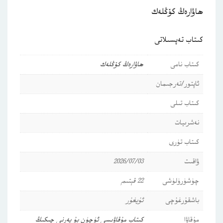
ھاۋارەڭ كۆڭلەك
كىتاب تەپسىلاتى
كىتاب نامى
ھاۋارەڭ كۆڭلەك
ئاپتور/تەرجىمان
كىتاب تىلى
نەشرىيات
كىتاب تۈرى
ۋاقىت
2026/07/03
چۈشۈرۈلۈشى
22 قېتىم
باشقۇرغۇچى
ئۇيغۇر
مۇقاۋا
كىتاب مۇقاۋىسى ئۈچۈن بۇ يەرنى چىكىڭ