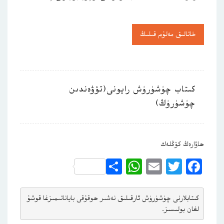
خاتالىق مەلۇم قىلىڭ
كىتاب چۈشۈرۈش رايونى(تۆۋەندىن
چۈشۈرۈڭ)
ھاۋارەڭ كۆڭلەك
WhatsApp
Share
Email
Twitter
Facebook
كىتابلارنى چۈشۈرۈش ئارقىلىق 
نەشىر ھوقۇقى باياناتى
مىزغا قوشۇ
لغان بولىسىز.