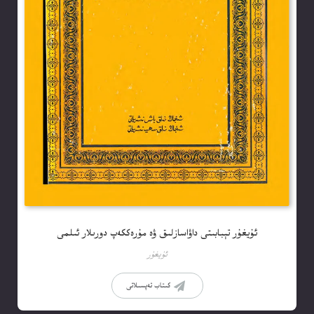
ئۇيغۇر تېبابىتى داۋاسازلىق ۋە مۇرەككەپ دورىلار ئىلمى
ئۇيغۇر
كىتاب تەپسىلاتى