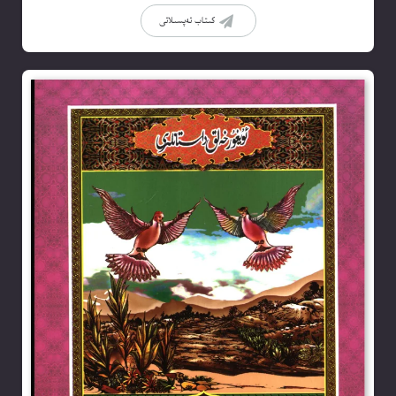
كىتاب تەپسىلاتى