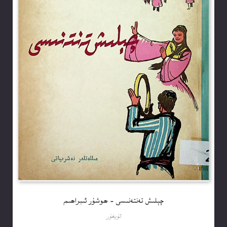
چېلىش تەنتەنىسى – ھوشۇر ئىبراھىم
ئۇيغۇر