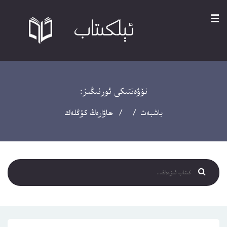
☰
نۆۋەتتىكى ئورنىڭىز:
باشبەت
/ / ھاۋارەڭ كۆڭلەك