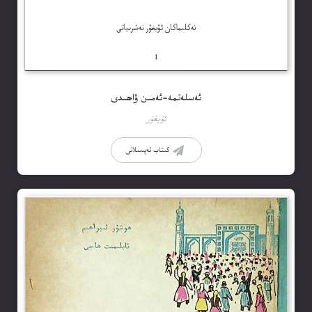
ئەسلەتمە-ئەمىن ۋاھىدى
ئۇيغۇر
كىتاب تەپسىلاتى