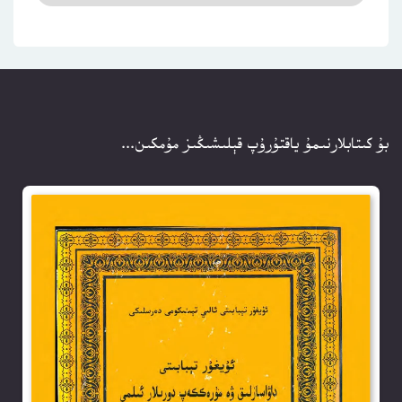
بۇ كىتابلارنىمۇ ياقتۇرۇپ قېلىشىڭىز مۇمكىن...