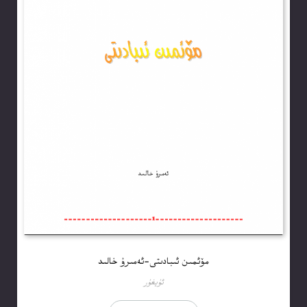
مۆئمىن ئىبادىتى-ئەمىرۇ خالىد
ئۇيغۇر