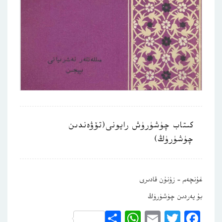
كىتاب چۈشۈرۈش رايونى(تۆۋەندىن
چۈشۈرۈڭ)
غۇنچەم – زۇنۇن قادىرى
بۇ يەردىن چۈشۈرۈڭ
WhatsApp
Share
Email
Twitter
Facebook