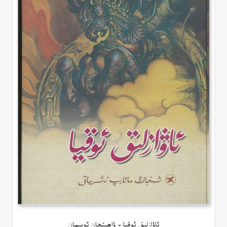
ئاۋازلىق ئوقيا – ۋاھىتجان ئوسمان