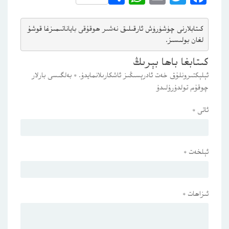
كىتابلارنى چۈشۈرۈش ئارقىلىق 
نەشىر ھوقۇقى باياناتى
مىزغا قوشۇ
لغان بولىسىز.
كىتابغا باھا بېرىڭ
ئېلېكتىرونلۇق خەت ئادرېسىڭىز ئاشكارىلانمايدۇ.
*
بەلگىسى بارلار
چوقۇم تولدۇرۇلىدۇ
ئاتى
*
ئېلخەت
*
ئىزاھات
*