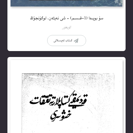
سۇ بويىدا (1-قىسىم) – شى نەيئەن، لوگۇنجۇڭ
ئۇيغۇر
كىتاب تەپسىلاتى