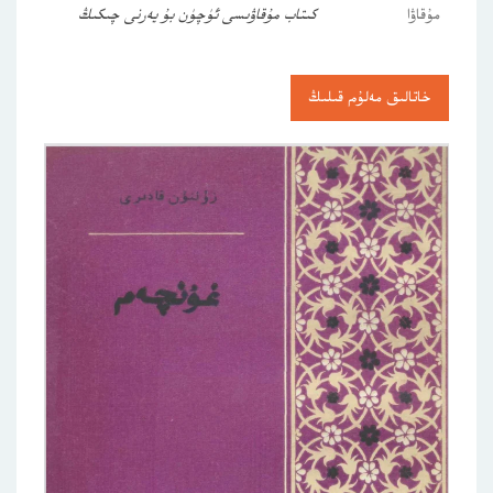
مۇقاۋا
كىتاب مۇقاۋىسى ئۈچۈن بۇ يەرنى چىكىڭ
خاتالىق مەلۇم قىلىڭ