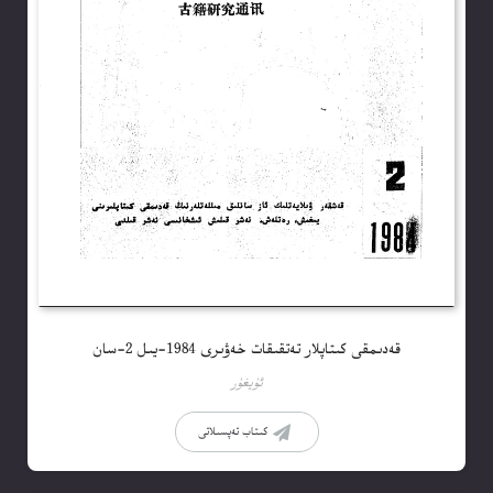
قەدىمقى كىتاپلار تەتقىقات خەۋىرى 1984-يىل 2-سان
ئۇيغۇر
كىتاب تەپسىلاتى