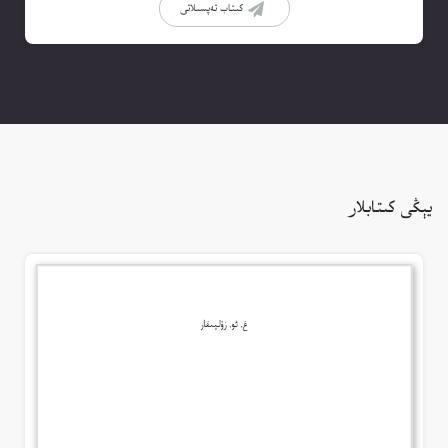
كىتاب تەپسىلاتى
يېڭى كىتابلار