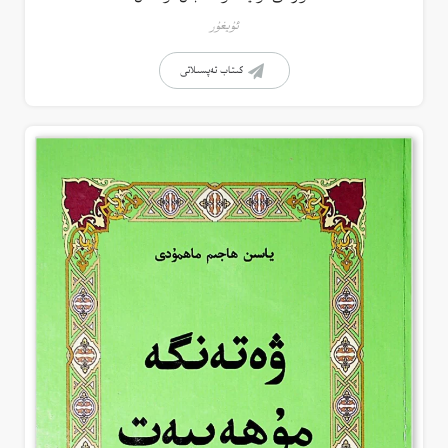
ئۇيغۇر
كىتاب تەپسىلاتى