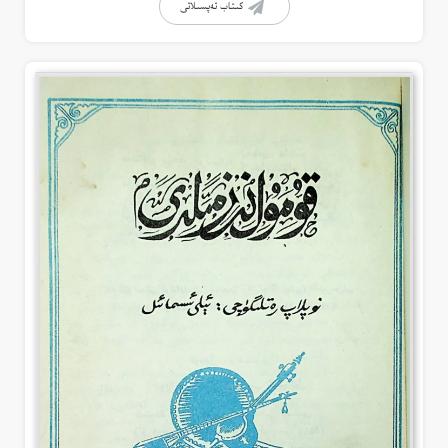
كىتاب تەپسىلاتى