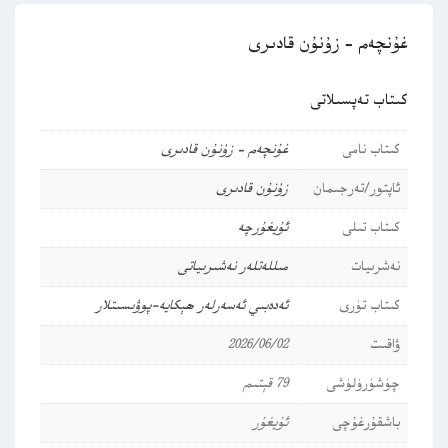
غۇنچەم – زۇنۇن قادىرى
كىتاب تەپسىلاتى
كىتاب نامى
غۇنچەم – زۇنۇن قادىرى
ئاپتور/تەرجىمان
زۇنۇن قادىرى
كىتاب تىلى
ئۇيغۇرچە
نەشرىيات
مىللەتلەر نەشىرىياتى
كىتاب تۈرى
ئەدەبىي ئەسەرلەر
ھېكايە-پوۋىسىتلار
ۋاقىت
2026/06/02
چۈشۈرۈلۈشى
79 قېتىم
باشقۇرغۇچى
ئۇيغۇر