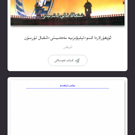
ئۇيغۇرلاردا كىنو-تېلېۋىزىيە مەدەنىيىتى-ئىقبال تۇرسۇن
ئۇيغۇر
كىتاب تەپسىلاتى