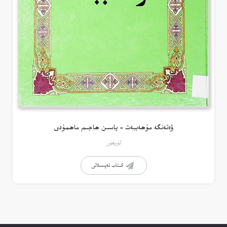
ۋەتەنگە مۇھەببەت – ياسىن ھاجىم ماھمۇدى
ئۇيغۇر
كىتاب تەپسىلاتى