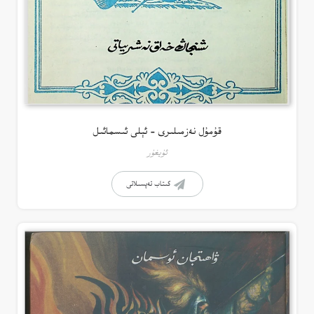
قۇمۇل نەزمىلىرى – ئېلى ئىسمائىل
ئۇيغۇر
كىتاب تەپسىلاتى