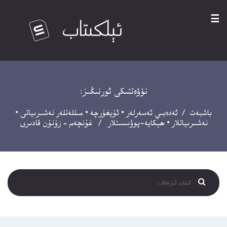
☰
نۆۋەتتىكى ئورنىڭىز:
باشبەت
/
ئەدەبىي ئەسەرلەر
•
ئۇيغۇرچە
•
مىللەتلەر نەشىرىياتى
•
نەشىرىياتلار
•
ھېكايە-پوۋىسىتلار
/ غۇنچەم – زۇنۇن قادىرى