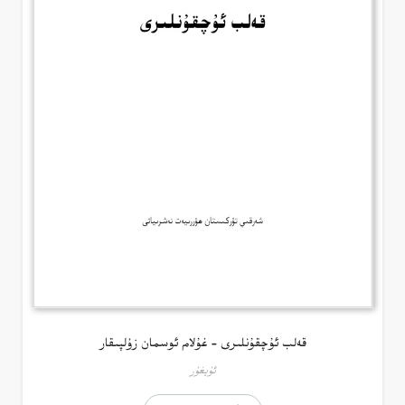
قەلب ئۇچقۇنلىرى – غۇلام ئوسمان زۇلپىقار
ئۇيغۇر