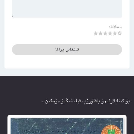
باھالاڭ:
بۇ كىتابلارنىمۇ ياقتۇرۇپ قېلىشىڭىز مۇمكىن...