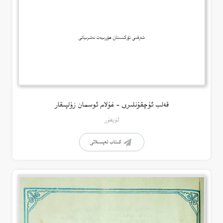
قەلب ئۇچقۇنلىرى – غۇلام ئوسمان زۇلپىقار
ئۇيغۇر
كىتاب تەپسىلاتى