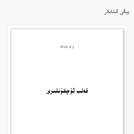
يېڭى كىتابلار