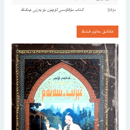
مۇقاۋا
كىتاب مۇقاۋىسى ئۈچۈن بۇ يەرنى چىكىڭ
خاتالىق مەلۇم قىلىڭ