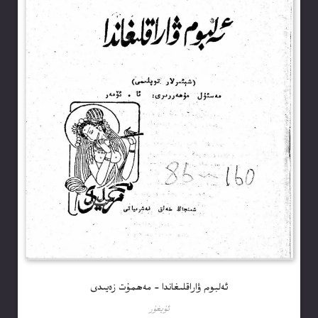
ئەلبوم ۋاراقلىغاندا – مەھمۇت زەيىدى
ئۇيغۇر