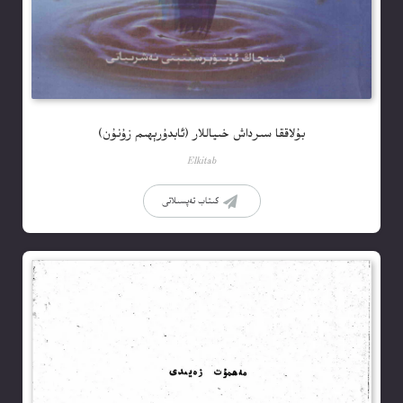
بۇلاققا سىرداش خىياللار (ئابدۇرېھىم زۇنۇن)
Elkitab
كىتاب تەپسىلاتى