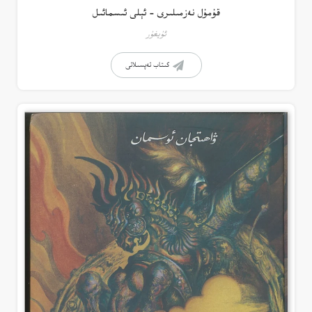
قۇمۇل نەزمىلىرى – ئېلى ئىسمائىل
ئۇيغۇر
كىتاب تەپسىلاتى