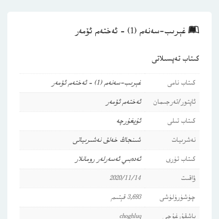
غېرىب-سەنەم (1) – ئەختەم ئۆمەر
كىتاب تەپسىلاتى
كىتاب نامى
غېرىب-سەنەم (1) – ئەختەم ئۆمەر
ئاپتور/تەرجىمان
ئەختەم ئۆمەر
كىتاب تىلى
ئۇيغۇرچە
نەشرىيات
شىنجاڭ خەلق نەشىرىياتى
كىتاب تۈرى
ئەدەبىي ئەسەرلەر
رومانلار
ۋاقىت
2020/11/14
چۈشۈرۈلۈشى
3,693 قېتىم
باشقۇرغۇچى
choghluq