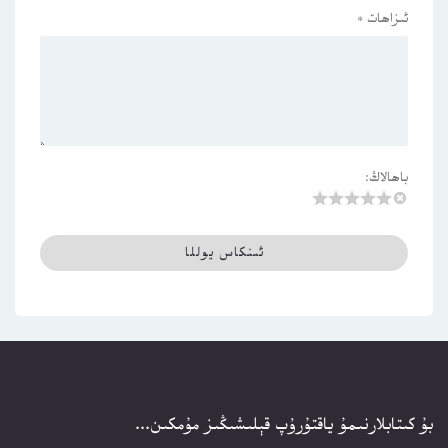
ئىزاھات
*
باھالاڭ:
بۇ كىتابلارنىمۇ ياقتۇرۇپ قېلىشىڭىز مۇمكىن...