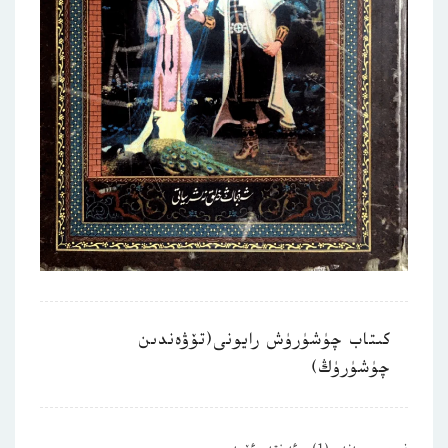
كىتاب چۈشۈرۈش رايونى(تۆۋەندىن
چۈشۈرۈڭ)