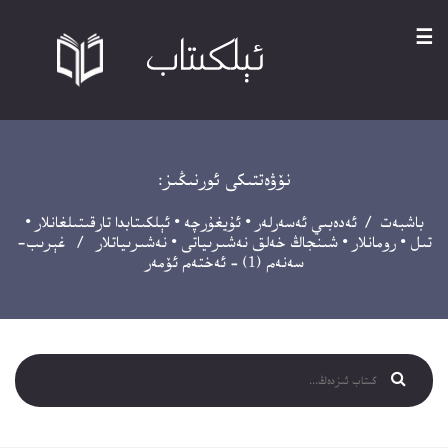
☰
نۆۋەتتىكى ئورنىڭىز:
باشبەت
/
ئەدەبىي ئەسەرلەر
•
ئۇيغۇرچە
•
ئېلكىتابدا تارقىتىلغانلار
•
تىل
•
رومانلار
•
شىنجاڭ خەلق نەشىرىياتى
•
نەشىرىياتلار
/ غېرىب-
سەنەم (1) – ئەختەم ئۆمەر