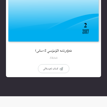
خەۋەرنامە (ئۇمۇمىي 2-سانى)
Elkitab
كىتاب تەپسىلاتى