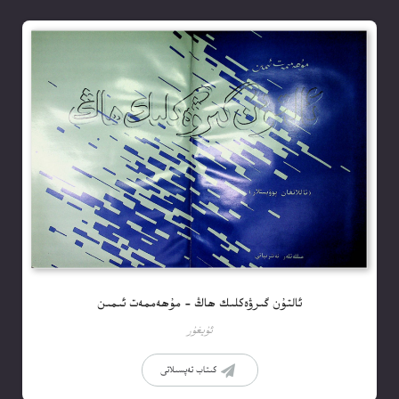
ئالتۇن گىرۋەكلىك ھاڭ – مۇھەممەت ئىمىن
ئۇيغۇر
كىتاب تەپسىلاتى