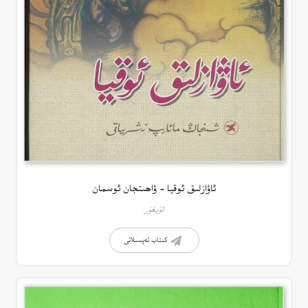
ئاۋازلىق ئوقيا – ۋاھىتجان ئوسمان
ئۇيغۇر
كىتاب تەپسىلاتى