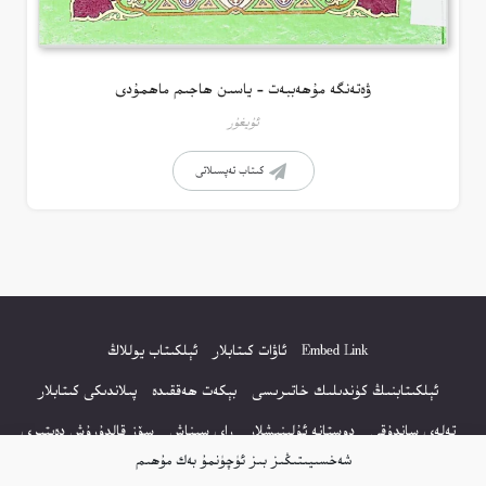
ۋەتەنگە مۇھەببەت – ياسىن ھاجىم ماھمۇدى
ئۇيغۇر
كىتاب تەپسىلاتى
Embed Link
ئاۋات كىتابلار
ئېلكىتاب يوللاڭ
ئېلكىتابنىڭ كۈندىلىك خاتىرىسى
بېكەت ھەققىدە
پىلاندىكى كىتابلار
تەلەي ساندۇقى
دوستانە ئۇلىنىشلار
راي سىناش
سۆز قالدۇرۇش دەپتىرى
شەخسىيىتىڭىز بىز ئۈچۈنمۇ بەك مۇھىم
كۆپ سورالغان سۇئاللار
كىتاب تىزىملىكى
مەخپىيەتلىك باياناتى