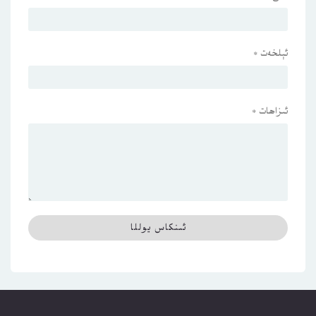
ئېلخەت
*
ئىزاھات
*