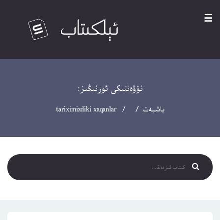
☰
نۆۋەتتىكى ئورنىڭىز:
باشبەت
/ / tariximizdiki xaqanlar