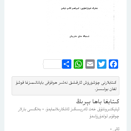
WhatsApp
Share
Email
Twitter
Facebook
كىتابلارنى چۈشۈرۈش ئارقىلىق 
نەشىر ھوقۇقى باياناتى
مىزغا قوشۇ
لغان بولىسىز.
كىتابغا باھا بېرىڭ
ئېلېكتىرونلۇق خەت ئادرېسىڭىز ئاشكارىلانمايدۇ.
*
بەلگىسى بارلار
چوقۇم تولدۇرۇلىدۇ
ئاتى
*