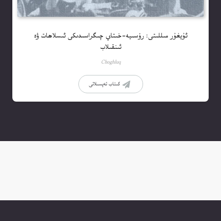
ئۇيغۇر مىللىتى: رۇسىيە-خىتاي چىگراسىدىكى ئىسلاھات ۋە
ئىنقىلاب
Choghluq
كىتاب تەپسىلاتى