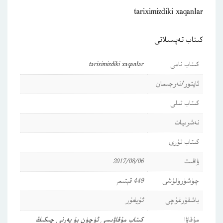
tariximizdiki xaqanlar
كىتاب تەپسىلاتى
كىتاب نامى
tariximizdiki xaqanlar
ئاپتور/تەرجىمان
كىتاب تىلى
نەشرىيات
كىتاب تۈرى
ۋاقىت
2017/08/06
چۈشۈرۈلۈشى
449 قېتىم
باشقۇرغۇچى
ئۇيغۇر
مۇقاۋا
كىتاب مۇقاۋىسى ئۈچۈن بۇ يەرنى چىكىڭ