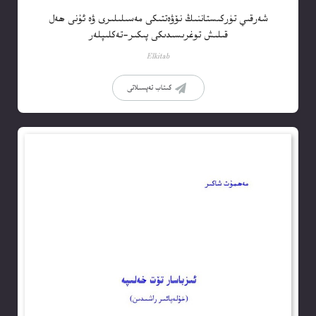
شەرقىي تۈركىستاننىڭ نۆۋەتتىكى مەسىلىلىرى ۋە ئۇنى ھەل
قىلىش توغرىسىدىكى پىكىر-تەكلىپلەر
Elkitab
كىتاب تەپسىلاتى