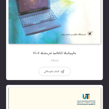
ماتېماتىكا (تاللانما دەرسلىك 4-4)
Elkitab
كىتاب تەپسىلاتى