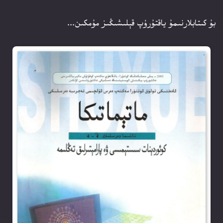
بۇ كىتابلارنىمۇ ياقتۇرۇپ قېلىشىڭىز مۇمكىن...