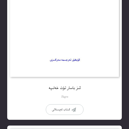
ئىز باسار تۆت خەلىپە
Bugra
كىتاب تەپسىلاتى