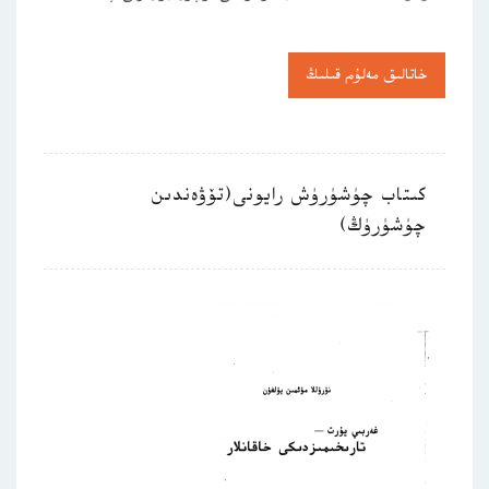
خاتالىق مەلۇم قىلىڭ
كىتاب چۈشۈرۈش رايونى(تۆۋەندىن
چۈشۈرۈڭ)