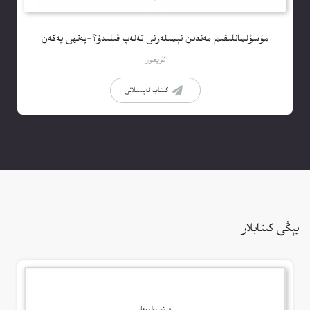
مۇسۇلمانلىقىم مەندىن نېمىلەرنى تەلەپ قىلىدۇ؟-پەتھى يەكەن
ئۇيغۇر
كىتاب تەپسىلاتى
يېڭى كىتابلار