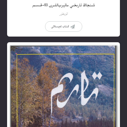
شىنجاڭ تارىخىي ماتېرىياللىرى 03-قىسىم
ئۇيغۇر
كىتاب تەپسىلاتى