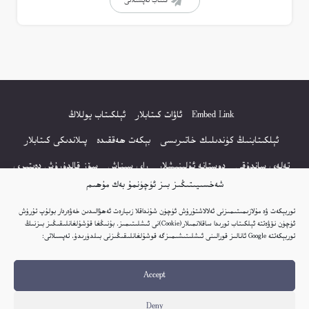
كىتاب تەپسىلاتى
Embed Link
ئاۋات كىتابلار
ئېلكىتاب يوللاڭ
ئېلكىتابنىڭ كۈندىلىك خاتىرىسى
بېكەت ھەققىدە
پىلاندىكى كىتابلار
تەلەي ساندۇقى
دوستانە ئۇلىنىشلار
راي سىناش
سۆز قالدۇرۇش دەپتىرى
شەخسىيىتىڭىز بىز ئۈچۈنمۇ بەك مۇھىم
كۆپ سورالغان سۇئاللار
كىتاب تىزىملىكى
مەخپىيەتلىك باياناتى
توربېكەت ۋە مۇلازىمىتىمىزنى ئەلالاشتۇرۇش ئۈچۈن شۇنداقلا زىيارەت ئەھۋالىدىن خەۋەردار بولۇپ تۇرۇش
نەشىر ھوقۇقى باياناتى
ئۈچۈن نۆۋەتتە ئېلكىتاب تورىدا ساقلانمىلار(Cookie)نى ئىشلىتىمىز. بۇنىڭغا قۇشۇلغانلىقىڭىز بىزنىڭ
توربېكەتتە Google ئانالىز قورالىنى ئىشلىتىشىمىزگە قوشۇلغانلىقىڭىزنى بىلدۈرىدۇ. تەپسىلاتى:
© 2017-2026 تور بېكەتنىڭ بارلىق ھوقۇقى ئېلكىتاب تورى غا مەنسۇپ.
Accept
تور بېكەت ھەققىدە تەكلىپ - پىكىر بولسا، تۆۋەندىكى ئېلخەت ئارقىلىق بېكەت
باشلىقى بىلەن بىۋاستە ئالاقە قىلىڭ: elkitabtori@gmail.com
Deny