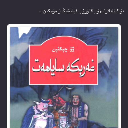
بۇ كىتابلارنىمۇ ياقتۇرۇپ قېلىشىڭىز مۇمكىن...