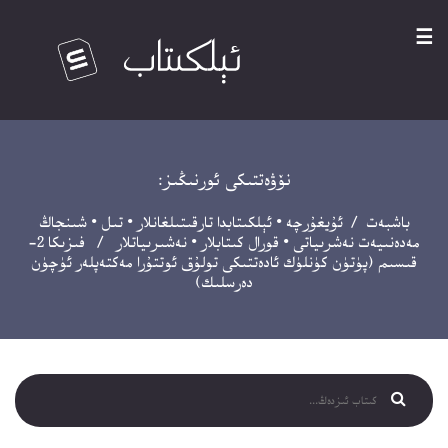
☰
نۆۋەتتىكى ئورنىڭىز:
باشبەت
/
ئۇيغۇرچە
•
ئېلكىتابدا تارقىتىلغانلار
•
تىل
•
شىنجاڭ
مەدەنىيەت نەشرىياتى
•
قورال كىتابلار
•
نەشىرىياتلار
/ فىزىكا 2-
قىسىم (پۈتۈن كۈنلۈك ئادەتتىكى تولۇق ئوتتۇرا مەكتەپلەر ئۈچۈن
دەرسلىك)