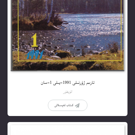
تارىم ژۇرنىلى 1991-يىلى 1-سان
ئۇيغۇر
كىتاب تەپسىلاتى