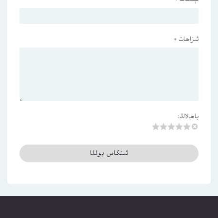
ئىزاھات
*
باھالاڭ: