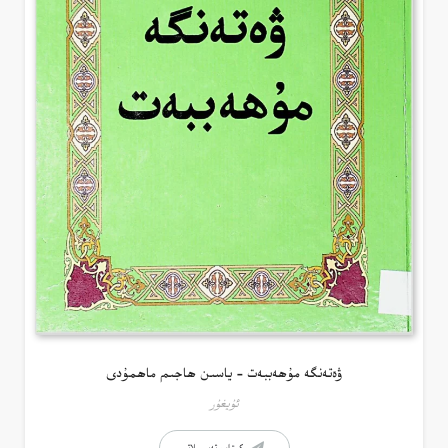
ۋەتەنگە مۇھەببەت – ياسىن ھاجىم ماھمۇدى
ئۇيغۇر