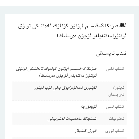
فىزىكا 2-قىسىم (پۈتۈن كۈنلۈك ئادەتتىكى تولۇق
ئوتتۇرا مەكتەپلەر ئۈچۈن دەرسلىك)
كىتاب تەپسىلاتى
كىتاب نامى
فىزىكا 2-قىسىم (پۈتۈن كۈنلۈك ئادەتتىكى تولۇق
ئوتتۇرا مەكتەپلەر ئۈچۈن دەرسلىك)
ئاپتور/
ئاپتورى نامەلۇم/يوق ياكى كۆپ ئاپتور
تەرجىمان
كىتاب تىلى
ئۇيغۇرچە
نەشرىيات
شىنجاڭ مەدەنىيەت نەشرىياتى
كىتاب تۈرى
قورال كىتابلار