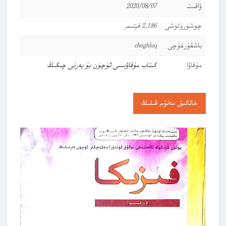
ۋاقىت
2020/08/07
چۈشۈرۈلۈشى
2,186 قېتىم
باشقۇرغۇچى
choghluq
مۇقاۋا
كىتاب مۇقاۋىسى ئۈچۈن بۇ يەرنى چىكىڭ
خاتالىق مەلۇم قىلىڭ