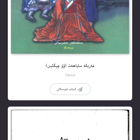
غەربكە ساياھەت (ۋۇ چېڭئېن)
Elkitab
كىتاب تەپسىلاتى