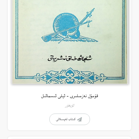
قۇمۇل نەزمىلىرى – ئېلى ئىسمائىل
ئۇيغۇر
كىتاب تەپسىلاتى