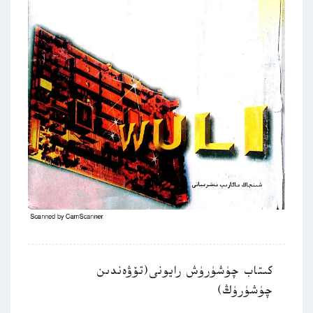
كىتاب چۈشۈرۈش رايونى(تۆۋەندىن
چۈشۈرۈڭ)