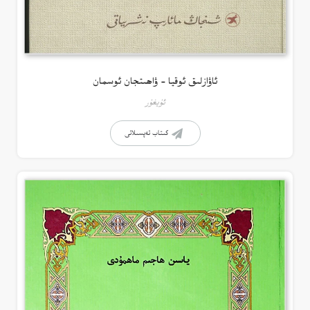
ئاۋازلىق ئوقيا – ۋاھىتجان ئوسمان
ئۇيغۇر
كىتاب تەپسىلاتى