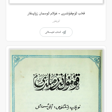
قەلب ئۇچقۇنلىرى – غۇلام ئوسمان زۇلپىقار
ئۇيغۇر
كىتاب تەپسىلاتى