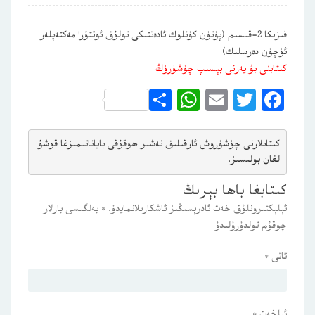
فىزىكا 2-قىسىم (پۈتۈن كۈنلۈك ئادەتتىكى تولۇق ئوتتۇرا مەكتەپلەر
ئۈچۈن دەرسلىك)
كىتابنى بۇ يەرنى بېسىپ چۈشۈرۈڭ
WhatsApp
Share
Email
Twitter
Facebook
كىتابلارنى چۈشۈرۈش ئارقىلىق 
نەشىر ھوقۇقى باياناتى
مىزغا قوشۇ
لغان بولىسىز.
كىتابغا باھا بېرىڭ
ئېلېكتىرونلۇق خەت ئادرېسىڭىز ئاشكارىلانمايدۇ.
*
بەلگىسى بارلار
چوقۇم تولدۇرۇلىدۇ
ئاتى
*
ئېلخەت
*