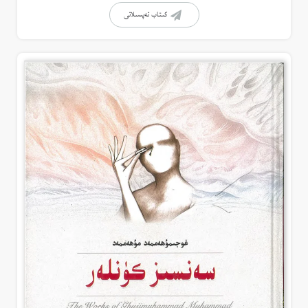
كىتاب تەپسىلاتى