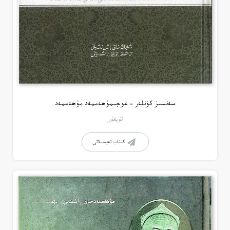
سەنسىز كۈنلەر – غوجىمۇھەممەد مۇھەممەد
ئۇيغۇر
كىتاب تەپسىلاتى