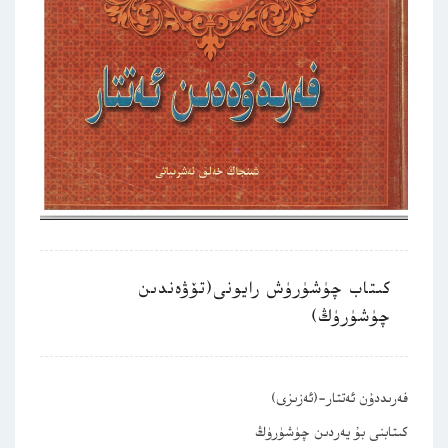
كىتاب چۈشۈرۈش رايونى(تۆۋەندىن
چۈشۈرۈڭ)
فەرىددۇن ئەتتار-(ئەزىزى)
كىتابنى بۇ يەردىن چۈشۈرۈڭ