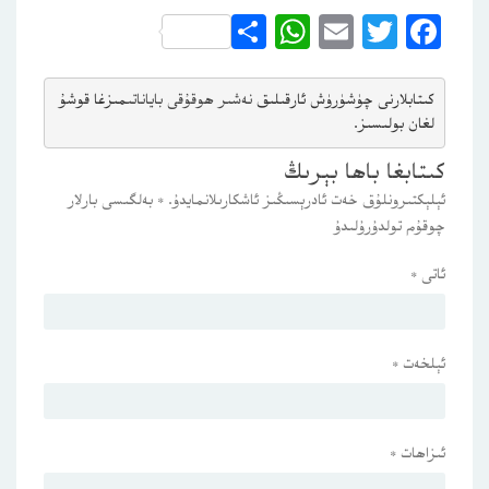
WhatsApp
Share
Email
Twitter
Facebook
كىتابلارنى چۈشۈرۈش ئارقىلىق 
نەشىر ھوقۇقى باياناتى
مىزغا قوشۇ
لغان بولىسىز.
كىتابغا باھا بېرىڭ
ئېلېكتىرونلۇق خەت ئادرېسىڭىز ئاشكارىلانمايدۇ.
*
بەلگىسى بارلار
چوقۇم تولدۇرۇلىدۇ
ئاتى
*
ئېلخەت
*
ئىزاھات
*