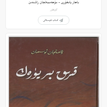
باھار يامغۇرى – مۇھەممەتجان راشىدىن
ئۇيغۇر
كىتاب تەپسىلاتى