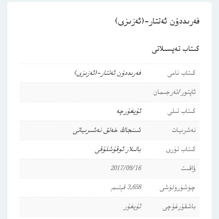
فەرىددۇن ئەتتار-(ئەزىزى)
كىتاب تەپسىلاتى
كىتاب نامى
فەرىددۇن ئەتتار-(ئەزىزى)
ئاپتور/تەرجىمان
كىتاب تىلى
ئۇيغۇرچە
نەشرىيات
شىنجاڭ خەلق نەشىرىياتى
كىتاب تۈرى
بالىلار ئوقۇشلۇقى
ۋاقىت
2017/09/16
چۈشۈرۈلۈشى
3,658 قېتىم
باشقۇرغۇچى
ئۇيغۇر