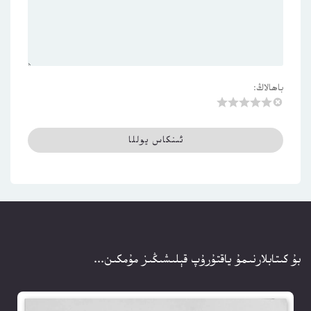
باھالاڭ:
بۇ كىتابلارنىمۇ ياقتۇرۇپ قېلىشىڭىز مۇمكىن...