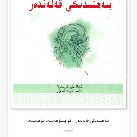
سەھنىدىكى قەلەندەر – غوجىمۇھەممەد مۇھەممەد
ئۇيغۇر