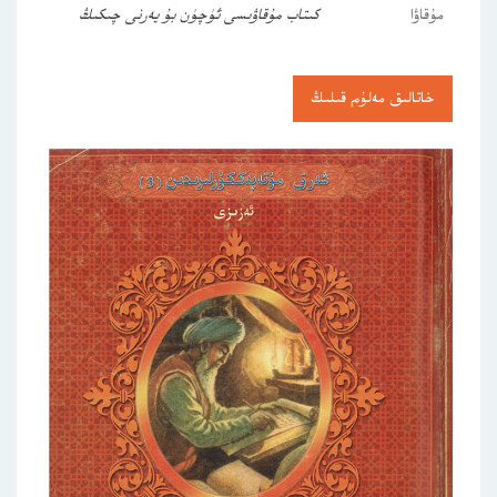
مۇقاۋا
كىتاب مۇقاۋىسى ئۈچۈن بۇ يەرنى چىكىڭ
خاتالىق مەلۇم قىلىڭ