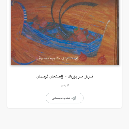
قىرىق بىر يۈرەك – ۋاھىتجان ئوسمان
ئۇيغۇر
كىتاب تەپسىلاتى