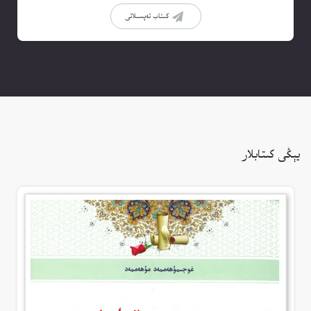
كىتاب تەپسىلاتى
يېڭى كىتابلار