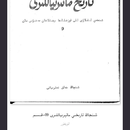
شىنجاڭ تارىخىي ماتېرىياللىرى 09-قىسىم
ئۇيغۇر