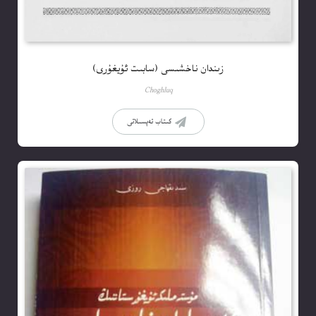
زىندان ناخشىسى (سابىت ئۇيغۇرى)
Choghluq
كىتاب تەپسىلاتى