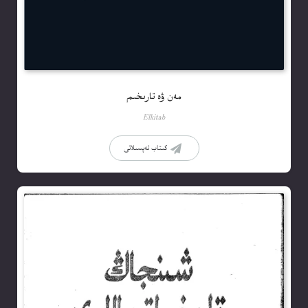
مەن ۋە تارىخىم
Elkitab
كىتاب تەپسىلاتى