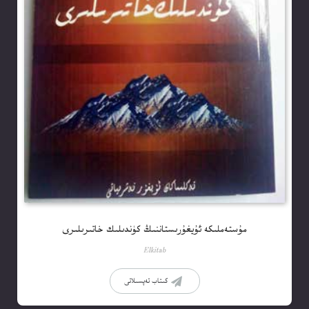
مۇستەملىكە ئۇيغۇرىستاننىڭ كۈندىلىك خاتىرىلىرى
Elkitab
كىتاب تەپسىلاتى