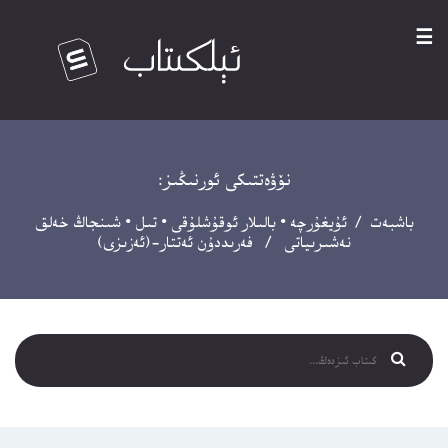
☰
نۆۋەتتىكى ئورنىڭىز:
باشبەت
/
ئۇيغۇرچە
•
بالىلار ئوقۇشلۇقى
•
تىل
•
شىنجاڭ خەلق
نەشىرىياتى
/ فەرىددۇن ئەتتار-(ئەزىزى)